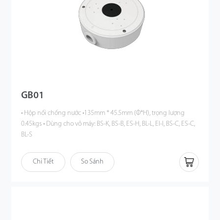
GB01
• Hộp nối chống nước •135mm * 45.5mm (Φ*H), trọng lượng
0.45kgs • Dùng cho vỏ máy: BS-K, BS-B, ES-H, BL-L, EI-I, BS-C, ES-C,
BL-S
Chi Tiết
So Sánh