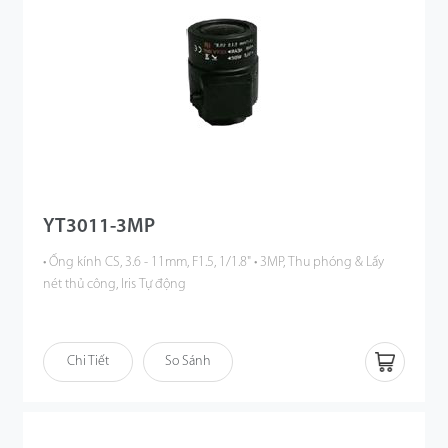
YT3011-3MP
• Ống kính CS, 3.6 - 11mm, F1.5, 1/1.8" • 3MP, Thu phóng & Lấy
nét thủ công, Iris Tự động
Chi Tiết
So Sánh