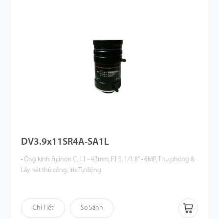
DV3.9x11SR4A-SA1L
• Ống kính Fujinon C, 11 - 43mm, F1.5, 1/1.8" • 8MP, Thu phóng &
Lấy nét thủ công, Iris Tự động
Chi Tiết
So Sánh