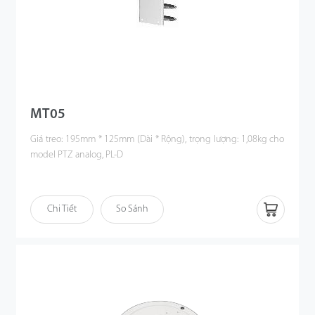
MT05
Giá treo: 195mm * 125mm (Dài * Rộng), trọng lượng: 1,08kg cho
model PTZ analog, PL-D
Chi Tiết
So Sánh