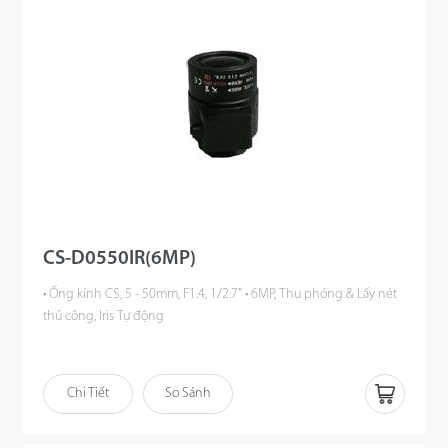
CS-D0550IR(6MP)
• Ống kính CS, 5 - 50mm, F1.4, 1/2.7" • 6MP, Thu phóng & Lấy nét
thủ công, Iris Tự động
Chi Tiết
So Sánh