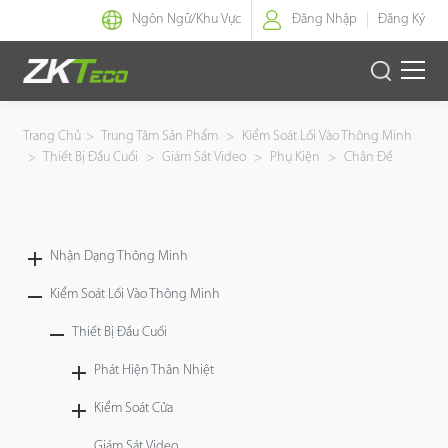
Ngôn Ngữ/
Khu Vực
Đăng Nhập
Đăng Ký
Nhận Dạng Thông Minh
Trang Chủ
>
Trung Tâm Sản Phẩm
>
Kiểm Soát Lối Vào Thông Minh
>
Thiết Bị Đầu Cuối
>
Giám Sát Video
>
Phụ Kiện
>
Chân Đế
Kiểm Soát Lối Vào Thông Minh
Văn Phòng Thông Minh
Nhận Dạng Thông Minh
Green Label
Kiểm Soát Lối Vào Thông Minh
Armatura
Thiết Bị Đầu Cuối
Phát Hiện Thân Nhiệt
Giải Pháp
Kiểm Soát Cửa
Dự Án
Giám Sát Video