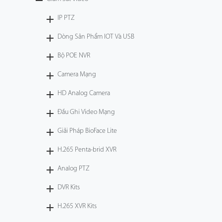
Công Nghệ
IP PTZ
Dòng Sản Phẩm IOT Và USB
Hỗ Trợ
Bộ POE NVR
Camera Mạng
HD Analog Camera
Đầu Ghi Video Mạng
Giải Pháp BioFace Lite
H.265 Penta-brid XVR
Analog PTZ
DVR Kits
H.265 XVR Kits