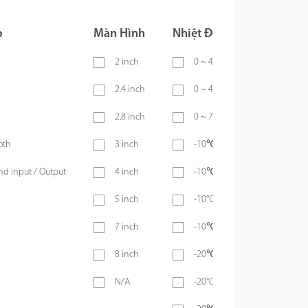
p
Màn Hình
Nhiệt Độ Hoạt Động
2 inch
0 ~ 40℃
2.4 inch
0 ~ 45℃
2.8 inch
0 ~ 70℃
oth
3 inch
-10℃ ~ 45℃
d input / Output
4 inch
-10℃ ~ 50℃
5 inch
-10°C ~ 55°C
7 inch
-10℃ ~ 60℃
8 inch
-20℃ ~ 45℃
N/A
-20°C ~ 50°C