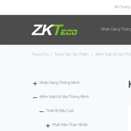
Về Chúng 
Nhận Dạng Thôn
Nhận Dạng Thông Minh
Kiểm Soát Lối Vào Thông Minh
Trang Chủ
>
Trung Tâm Sản Phẩm
>
Kiểm Soát Lối Vào T
Văn Phòng Thông Minh
Green Label
Nhận Dạng Thông Minh
Armatura
Kiểm Soát Lối Vào Thông Minh
Thiết Bị Đầu Cuối
Giải Pháp
Phát Hiện Thân Nhiệt
Dự Án