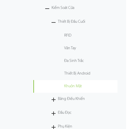
Kiểm Soát Cửa
Công Nghệ
Thiết Bị Đầu Cuối
Hỗ Trợ
RFID
Vân Tay
Đa Sinh Trắc
Thiết Bị Android
Khuôn Mặt
Bảng Điều Khiển
Đầu Đọc
Phụ Kiện