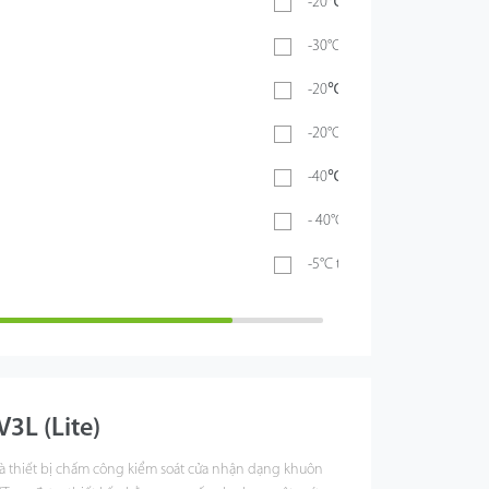
-20℃ ~ 55℃
-30°C ~ 60°C
-20℃ ~ 60℃
-20°C ~ 65°C
-40℃ ~ 70℃
- 40°C ~ 60°C
-5°C to 45°C
3L (Lite)
là thiết bị chấm công kiểm soát cửa nhận dạng khuôn