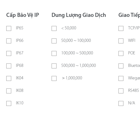
Cấp Bảo Vệ IP
Dung Lượng Giao Dịch
Giao Tiế
IP65
< 50,000
TCP/IP
IP66
50,000 ~ 100,000
WIFI
IP67
100,000 ~ 500,000
POE
IP68
500,000 ~ 1,000,000
Blueto
IK04
＞1,000,000
Wiegan
IK08
RS485
IK10
N/A