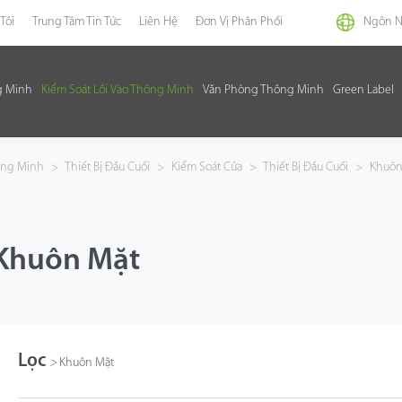
Tôi
Trung Tâm Tin Tức
Liên Hệ
Đơn Vị Phân Phối
Ngôn 
g Minh
Kiểm Soát Lối Vào Thông Minh
Văn Phòng Thông Minh
Green Label
hông Minh
>
Thiết Bị Đầu Cuối
>
Kiểm Soát Cửa
>
Thiết Bị Đầu Cuối
>
Khuôn
Khuôn Mặt
Lọc
>
Khuôn Mặt