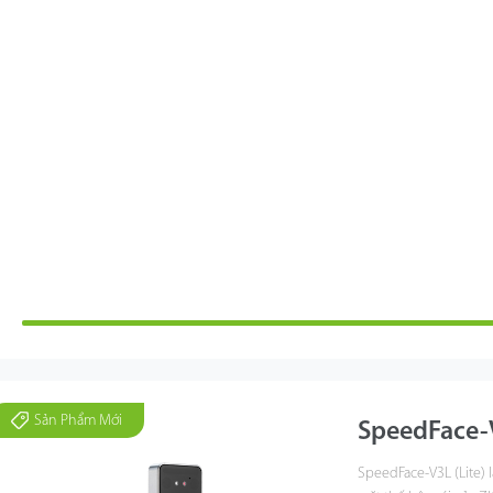
Sản Phẩm Mới
SpeedFace-V
SpeedFace-V3L (Lite) 