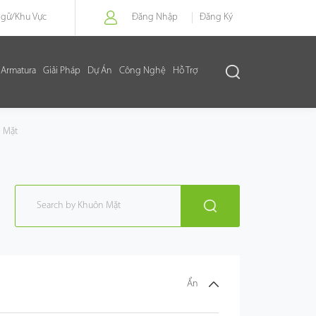
Ngữ/
Khu Vực
Đăng Nhập
Đăng Ký
Armatura
Giải Pháp
Dự Án
Công Nghệ
Hỗ Trợ
 Mặt
Ẩn