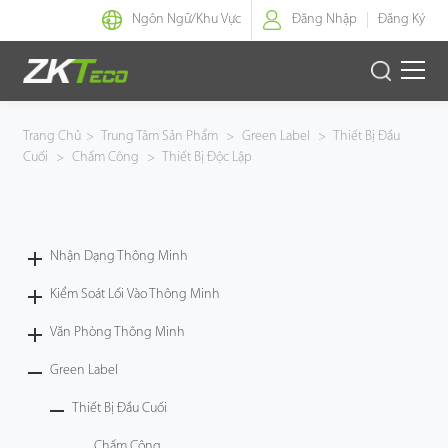
Ngôn Ngữ/
Khu Vực
Đăng Nhập
Đăng Ký
Nhận Dạng Thông Minh
Trang Chủ
>
Trung Tâm Sản Phẩm
>
Green Label
>
Thiết Bị Đầu
Cuối
>
Chấm Công
>
Thiết Bị Độc Lập
Kiểm Soát Lối Vào Thông Minh
Văn Phòng Thông Minh
Nhận Dạng Thông Minh
Green Label
Kiểm Soát Lối Vào Thông Minh
Armatura
Văn Phòng Thông Minh
Green Label
Giải Pháp
Thiết Bị Đầu Cuối
Dự Án
Chấm Công