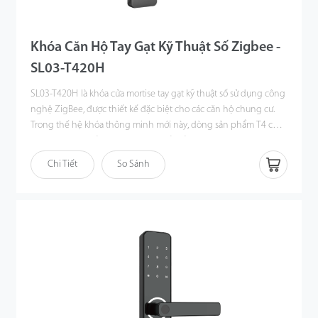
Khóa Căn Hộ Tay Gạt Kỹ Thuật Số Zigbee -
SL03-T420H
SL03-T420H
là khóa cửa mortise tay gạt kỹ thuật số sử dụng công
nghệ ZigBee, được thiết kế đặc biệt cho các căn hộ chung cư.
Trong thế hệ khóa thông minh mới này, dòng sản phẩm T4 của
ZKTeco mang đến phong cách thiết kế hiện đại và độc đáo cho
gia đình, kết hợp giữa vỏ hợp kim nhôm và tấm kính cường lực
Chi Tiết
So Sánh
2.5D.
Để đảm bảo an toàn vật lý cao, khóa mortise tiêu chuẩn được
thiết kế với chốt phụ chống mở bằng thẻ và chốt an toàn
(deadbolt). Người dùng có thể dễ dàng nâng tay cầm để khóa
cửa từ bên trong hoặc bên ngoài. Ngoài ra, khóa còn được tích
hợp cảm biến phát hiện xâm nhập, giúp kích hoạt báo động
chống phá khóa nhằm tăng cường bảo vệ.
Nhờ công nghệ ZigBee đáng tin cậy, khóa cửa có thể được điều
khiển và giám sát từ xa theo thời gian thực, giúp cải thiện đáng
kể hiệu quả quản lý và bảo trì. Đặc biệt, công nghệ ZigBee còn