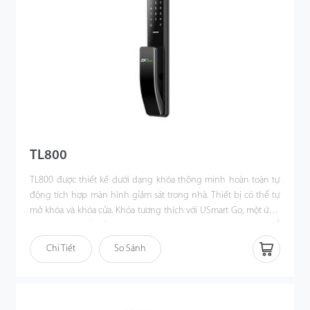
TL800
TL800 được thiết kế dưới dạng khóa thông minh hoàn toàn tự
động tích hợp màn hình giám sát trong nhà. Thiết bị có thể tự
mở khóa và khóa cửa. Khóa tương thích với USmart Go, một ứng
dụng được thiết kế cho tự động hóa nhà ở. Người dùng có thể
điều khiển từ xa và giám sát thời gian thực trực tuyến thông qua
Chi Tiết
So Sánh
Wi-Fi. Hơn nữa, người dùng có thể quan sát ngoại cảnh từ màn
hình OLED được lắp ở mặt khóa trong nhà.