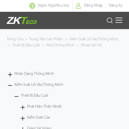
Ngôn Ngữ/
Khu Vực
Đăng Nhập
Đăng Ký
Nhận Dạng Thông Minh
Trang Chủ
>
Trung Tâm Sản Phẩm
>
Kiểm Soát Lối Vào Thông Minh
>
Thiết Bị Đầu Cuối
>
Nhà Thông Minh
>
Khóa Căn Hộ
Kiểm Soát Lối Vào Thông Minh
Văn Phòng Thông Minh
Nhận Dạng Thông Minh
Green Label
Kiểm Soát Lối Vào Thông Minh
Armatura
Thiết Bị Đầu Cuối
Phát Hiện Thân Nhiệt
Giải Pháp
Kiểm Soát Cửa
Dự Án
Giám Sát Video