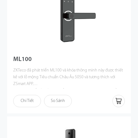
ML100
ZKTeco đã phát triển ML100 và khóa thông minh này được thiết
kế với lỗ mộng Tiêu chuẩn Châu Âu 5050 và tương thích với
ZSmart APP.
ML100 có thể kết nối Wi-Fi để mở khóa từ xa, chia sẻ mật khẩu,
theo dõi hồ sơ, quản lý người dùng cũng như khách truy cập
Chi Tiết
So Sánh
thông qua điện thoại thông minh. Ngoài ra, khóa thông minh
ML100 còn cung cấp nhiều cách mở khóa bao gồm vân tay, thẻ
IC và mật mã.
Do đó, ML100 là giải pháp quản lý khóa cửa lý tưởng cho căn hộ
và nhà riêng.