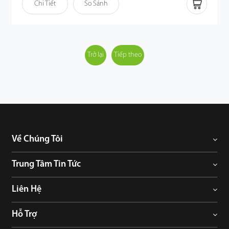
Chi Tiết
So Sánh
một vài quy trình trong vài phút. Cổng Bluetooth bổ sung cho
phép bạn mở khóa cửa từ xa, kiểm tra lịch sử nhật ký và chia sẻ
mật khẩu tạm thời hoặc mật mã động thông qua Ứng dụng
ZSmart. Quan trọng hơn, bạn có thể mở khóa bằng khẩu lệnh
khi được ghép nối với thiết bị Amazon Echo hoặc Google Nest
Trở lại
Tiếp theo
tương thích. ML300 sẽ là lựa chọn sáng suốt cho nhà riêng, căn
hộ nhỏ, cho thuê ngắn hạn; khóa tạo ra một cuộc sống đơn giản
hơn, thông minh hơn và thuận tiện hơn.
Về Chúng Tôi
Trung Tâm Tin Tức
Liên Hệ
Hỗ Trợ