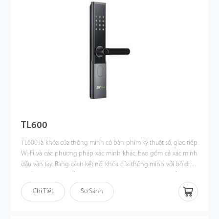
TL600
TL600 là khóa cửa thông minh có bàn phím kỹ thuật số, giao tiếp
Wi-Fi và các phương pháp xác minh khác, bao gồm cả xác minh
dấu vân tay. Bằng cách kết nối khóa cửa thông minh với bộ định
tuyến thông qua Ứng dụng ZSmart, người dùng có thể nhanh
chóng kiểm tra ghi chép báo động và mở khóa, chia sẻ mật khẩu
Chi Tiết
So Sánh
tạm thời hoặc mật khẩu động với bạn bè và người thân, đồng
thời quản lý nhiều tài khoản người dùng một cách dễ dàng.
Thích hợp sử dụng cho nhà riêng, chung cư, cho thuê ngắn