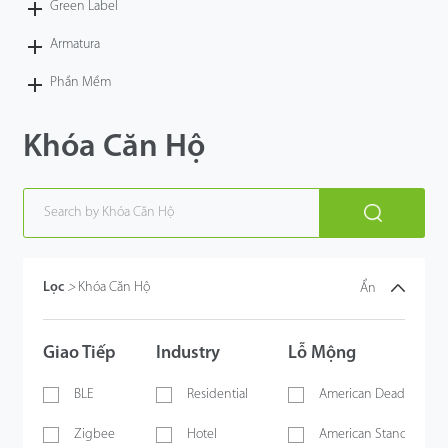
Green Label
Armatura
Phần Mềm
Khóa Căn Hộ
Lọc
>
Khóa Căn Hộ
Ẩn
Giao Tiếp
Industry
Lỗ Mộng
BLE
Residential
American Deadbolt
Zigbee
Hotel
American Standard Sin