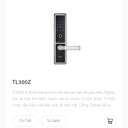
hạn. Khóa chắc chắn làm tăng mức độ thuận tiện và kiểm soát an
ninh đối với việc ra vào nhà của bạn.
TL300Z
TL300Z là khóa thông minh vân tay cao cấp với giao tiếp Zigbee.
Với vỏ hợp kim kẽm mạnh mẽ và nhiều cơ chế khóa, TL300Z
cung cấp hiệu suất bảo mật về mọi mặt. Cổng Zigbee bổ sung
cho phép bạn mở khóa cửa từ xa, kiểm tra lịch sử nhật ký, chia sẻ
mật khẩu tạm thời hoặc mật mã động và sửa đổi các tính năng
Chi Tiết
So Sánh
của khóa thông qua Ứng dụng ZSmart, một ứng dụng di động