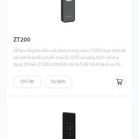
mang lại hiệu suất vượt trội với mức tiêu thụ điện năng thấp, kết
nối mạng ổn định và bảo mật cao
ZT200
ZKTeco đã phát triển mẫu khóa thông minh ZT200, được thiết kế
với ruột khóa tiêu chuẩn châu Âu 5050 và tương thích với ứng
dụng ZSmart. ZT200 có thể kết nối Wi-Fi để mở khóa từ xa, chia
sẻ mật khẩu, theo dõi lịch sử truy cập và quản lý người dùng
cũng như khách truy cập thông qua điện thoại thông minh.
Chi Tiết
So Sánh
Ngoài ra, khóa còn hỗ trợ nhiều phương thức mở khóa như vân
tay, thẻ IC và mã số. ZT200 là giải pháp quản lý khóa cửa lý tưởng
cho căn hộ và nhà ở riêng lẻ.