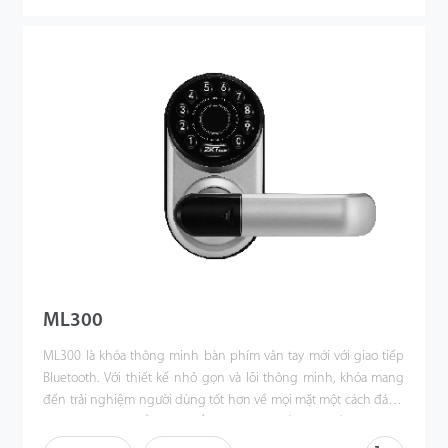
mới cho hệ thống nhà thông minh. Với lõi mạnh mẽ và thông
minh, bạn có thể nhận thông báo theo thời gian thực về pin
yếu, nỗ lực xác minh bất hợp pháp, báo động xâm nhập của các
thành viên gia đình, trạng thái ngoại tuyến, v.v. Ngoài ra, bạn có
thể tùy chỉnh các điều kiện để kích hoạt một số thông báo hoặc
hành động, chẳng hạn như khởi chạy một kịch bản được định
cấu hình khi một thành viên trong gia đình đến nhà. TL300Z sẽ
là sự lựa chọn hoàn hảo cho nhà riêng, căn hộ cao cấp và cho
thuê ngắn hạn, mang đến cho khách hàng cuộc sống thông
minh hàng ngày an toàn và tiện lợi hơn mỗi ngày.
ML300
ML300 là khóa thông minh bàn phím vân tay mới với giao tiếp
Bluetooth. Với thiết kế nhỏ gọn và lõi thông minh, khóa mang
đến trải nghiệm người dùng tốt hơn về mọi mặt một cách đáng
kinh ngạc. Thật dễ dàng để cài đặt trực tiếp trên cần gạt hoặc
núm hiện có của cửa và hoàn tất quá trình thiết lập khóa chỉ với