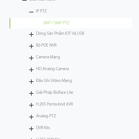
Công Nghệ
IP PTZ
2MP / 5MP PTZ
Hỗ Trợ
Dòng Sản Phẩm IOT Và USB
Bộ POE NVR
Camera Mạng
HD Analog Camera
Đầu Ghi Video Mạng
Giải Pháp BioFace Lite
H.265 Penta-brid XVR
Analog PTZ
DVR Kits