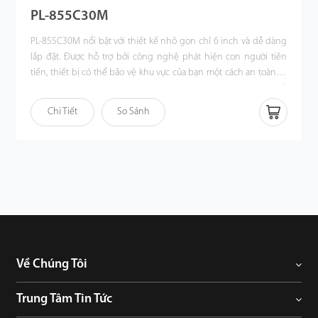
PL-855C30M
PL-855C30M nổi bật với thiết kế nhỏ gọn chỉ 6 inch và dễ dàng
lắp đặt. Được hỗ trợ bởi công nghệ phát hiện con người tiên
tiến, thiết bị có thể bảo vệ khu vực của bạn một cách an toàn và
lọc bỏ báo động giả. Đi kèm với chức năng PoE mặc định, thiết
bị mang lại nhiều tiện ích hơn cho trình cài đặt để đi cáp và tiết
Chi Tiết
So Sánh
kiệm chi phí lao động. Với tốc độ quét ngang lên tới 180°/giây và
tốc độ nghiêng lên tới 100°/giây, thiết bị hứa hẹn sẽ cung cấp
phạm vi phủ sóng video HD lớn và các chi tiết được bảo mật. Đó
là sự lựa chọn lý tưởng cho các giải pháp SMB, chẳng hạn như
tòa nhà, nhà máy, trường học được thiết kế cho trong nhà và
ngoài trời.
Về Chúng Tôi
Trung Tâm Tin Tức