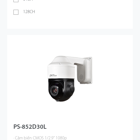
128CH
PS-852D30L
· Cảm biến CMOS 1/2.9” 1080p