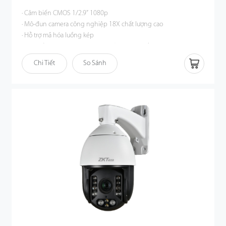
· Cảm biến CMOS 1/2.9” 1080p
· Mô-đun camera công nghiệp 18X chất lượng cao
· Hỗ trợ mã hóa luồng kép
· Liên kết với âm thanh và theo dõi tự động bằng cách phát hiện
con người
Chi Tiết
So Sánh
· Tích hợp loa và micrô
· Hỗ trợ chức năng tham quan / mô hình / quét A-B
· Xếp hạng IP66
· Giảm nhiễu DWDR/BLC/2D & 3D
· PoE