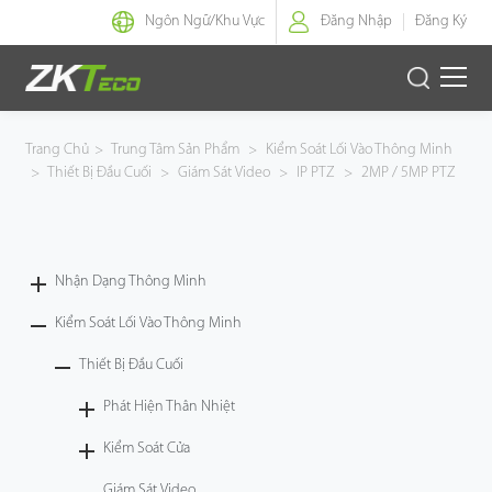
Ngôn Ngữ/
Khu Vực
Đăng Nhập
Đăng Ký
Nhận Dạng Thông Minh
Trang Chủ
>
Trung Tâm Sản Phẩm
>
Kiểm Soát Lối Vào Thông Minh
>
Thiết Bị Đầu Cuối
>
Giám Sát Video
>
IP PTZ
>
2MP / 5MP PTZ
Kiểm Soát Lối Vào Thông Minh
Văn Phòng Thông Minh
Nhận Dạng Thông Minh
Green Label
Kiểm Soát Lối Vào Thông Minh
Armatura
Thiết Bị Đầu Cuối
Phát Hiện Thân Nhiệt
Giải Pháp
Kiểm Soát Cửa
Dự Án
Giám Sát Video