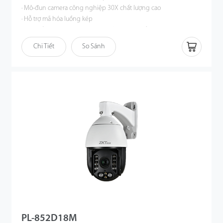
· Mô-đun camera công nghiệp 30X chất lượng cao
· Hỗ trợ mã hóa luồng kép
· Liên kết với âm thanh và theo dõi tự động bằng cách phát hiện
con người
Chi Tiết
So Sánh
· Tích hợp loa và micrô
· Hỗ trợ chức năng tham quan / mô hình / quét A-B
· Xếp hạng IP66
· Giảm nhiễu DWDR/BLC/2D & 3D · PoE
PL-852D18M