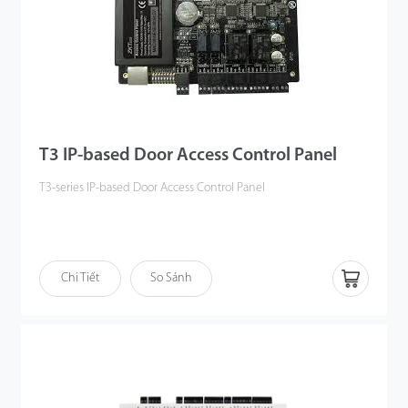
ECT10 panels can be daisy-chained together to control as many
floors as desired. Our powerful yet easy to use software makes the
Elevator Control System very easy to manage. SDK is available for
software companies which desire to integrate with the system
T3 IP-based Door Access Control Panel
T3-series IP-based Door Access Control Panel
Chi Tiết
So Sánh