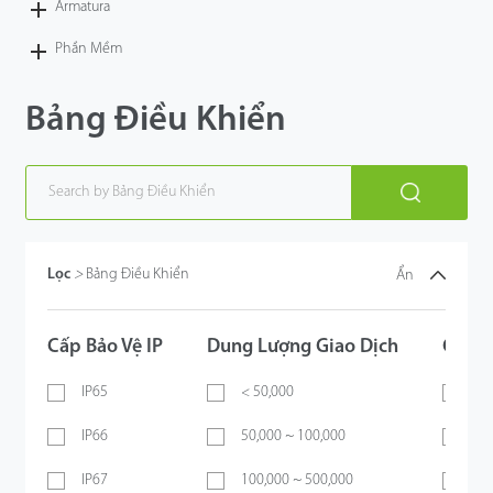
Armatura
Phần Mềm
Bảng Điều Khiển
Lọc
>
Bảng Điều Khiển
Ẩn
Cấp Bảo Vệ IP
Dung Lượng Giao Dịch
Giao 
IP65
< 50,000
TC
IP66
50,000 ~ 100,000
WI
IP67
100,000 ~ 500,000
P