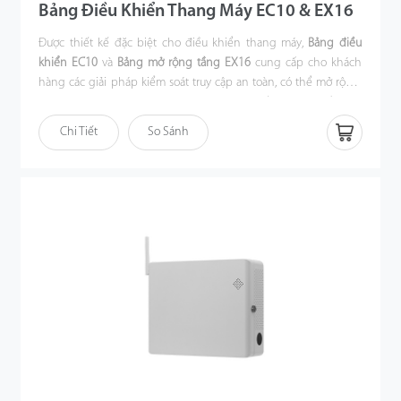
Bảng Điều Khiển Thang Máy EC10 & EX16
Được thiết kế đặc biệt cho điều khiển thang máy,
B
ảng điều
khiển EC10
và
B
ảng mở rộng tầng EX16
cung cấp cho khách
hàng các giải pháp kiểm soát truy cập an toàn, có thể mở rộng,
linh hoạt và giá cả phải chăng hiện nay. Quyền truy cập tầng có
thể bị hạn chế trên nhiều thông tin đăng nhập khác nhau của
Chi Tiết
So Sánh
người dùng bao gồm vân tay, thẻ hoặc mật khẩu. Lịch trình thời
gian cài đặt trước cũng có thể được sử dụng để kiểm soát truy
cập tầng. Đối với việc thăm quan/giờ làm việc thông thường
cũng có thể cho phép truy cập tầng không hạn chế (còn gọi là
chế độ Passage).