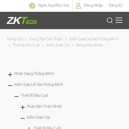
Ngôn Ngữ/
Khu Vực
Đăng Nhập
Đăng Ký
Nhận Dạng Thông Minh
Trang Chủ
>
Trung Tâm Sản Phẩm
>
Kiểm Soát Lối Vào Thông Minh
>
Thiết Bị Đầu Cuối
>
Kiểm Soát Cửa
>
Bảng Điều Khiển
Kiểm Soát Lối Vào Thông Minh
Văn Phòng Thông Minh
Nhận Dạng Thông Minh
Green Label
Kiểm Soát Lối Vào Thông Minh
Armatura
Thiết Bị Đầu Cuối
Phát Hiện Thân Nhiệt
Giải Pháp
Kiểm Soát Cửa
Dự Án
Thiết Bị Đầu Cuối