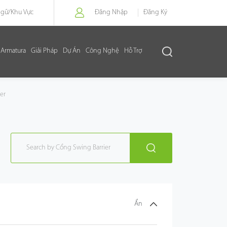
Ngữ/
Khu Vực
Đăng Nhập
Đăng Ký
Armatura
Giải Pháp
Dự Án
Công Nghệ
Hỗ Trợ
er
Ẩn