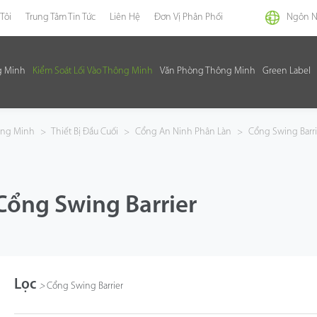
Tôi
Trung Tâm Tin Tức
Liên Hệ
Đơn Vị Phân Phối
Ngôn 
g Minh
Kiểm Soát Lối Vào Thông Minh
Văn Phòng Thông Minh
Green Label
hông Minh
>
Thiết Bị Đầu Cuối
>
Cổng An Ninh Phân Làn
>
Cổng Swing Barri
Cổng Swing Barrier
Lọc
>
Cổng Swing Barrier