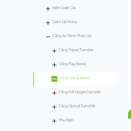
Kiểm Soát Cửa
Công Nghệ
Giám Sát Video
Hỗ Trợ
Cổng An Ninh Phân Làn
Cổng Tripod Turnstile
Cổng Flap Barrier
Cổng Swing Barrier
Cổng Full Height Turnstile
Cổng Optical Turnsitile
Phụ Kiện