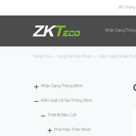
Về Chúng 
Nhận Dạng Thôn
Nhận Dạng Thông Minh
Kiểm Soát Lối Vào Thông Minh
Trang Chủ
>
Trung Tâm Sản Phẩm
>
Kiểm Soát Lối Vào T
Văn Phòng Thông Minh
Green Label
Nhận Dạng Thông Minh
Armatura
Kiểm Soát Lối Vào Thông Minh
Thiết Bị Đầu Cuối
Giải Pháp
Phát Hiện Thân Nhiệt
Dự Án