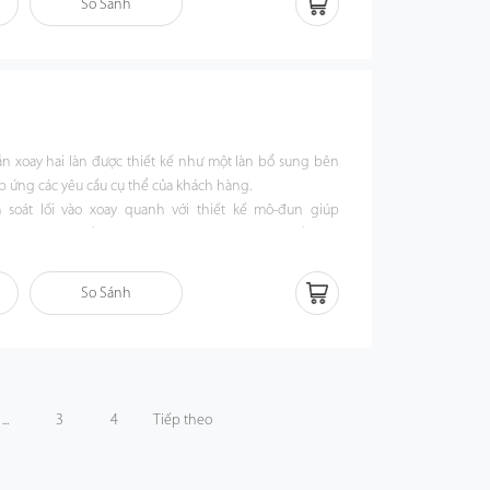
So Sánh
lắp đặt và ống kính góc cực rộng, đảm bảo hiệu suất tối
 chiều cao khác nhau, bao gồm cả trẻ em và người cao
trợ nhiều tùy chọn như sinh trắc học, RFID và QR mã
ấp các tùy chọn kết hợp làn sóng và vật liệu đa dạng để
cụ thể. An ninh được tăng cường với các tính năng như
tự động hợp lý và mở rào tự động trong trường hợp khẩn
n xoay hai làn được thiết kế như một làn bổ sung bên
 ứng các yêu cầu cụ thể của khách hàng.
soát lối vào xoay quanh với thiết kế mô-đun giúp
g giữa các đầu đọc khác nhau. Và việc cài đặt đầu đọc
 kéo ra và cắm vào. Sau khi cài đặt các đầu đọc tương
 hỗ trợ nhiều phương thức xác minh, bao gồm RFID, dấu
So Sánh
inh lòng bàn tay và nhận dạng khuôn mặt Visible Light.
...
3
4
Tiếp theo