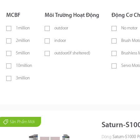
MCBF
Môi Trường Hoạt Động
Động Cơ Ch
1million
outdoor
No motor
2million
indoor
Brush Mot
5million
outdoor(if sheltered)
Brushless 
10million
Servo Mot
3million
Sản Phẩm Mới
Saturn-S10
Dòng
Saturn-S1000 Pr