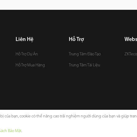
Liên Hệ
Hỗ Trợ
Webs
Hỗ Trợ Dự Án
Trung Tâm Đào Tạo
ZKTeco
Hỗ Trợ Mua Hàng
Trung Tâm Tài Liệu
t bị của bạn, cookie có thể nâng cao trải nghiệm người dùng của bạn và giúp tr
Thông Báo Pháp Lý
Chính Sách Bảo Mật
Đ
Sách Bảo Mật
.