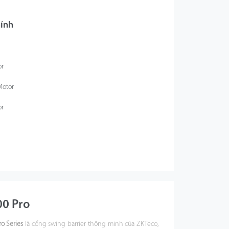
ính
or
Motor
or
00 Pro
o Series
là cổng swing barrier thông minh của ZKTeco,