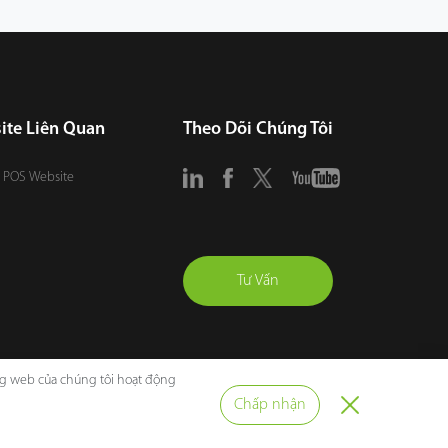
ite Liên Quan
Theo Dõi Chúng Tôi
 POS Website
Tư Vấn
ang web của chúng tôi hoạt động
Chấp nhận
iều Khoản Sử Dụng
Sơ Đồ Trang Web
Cookie Policy