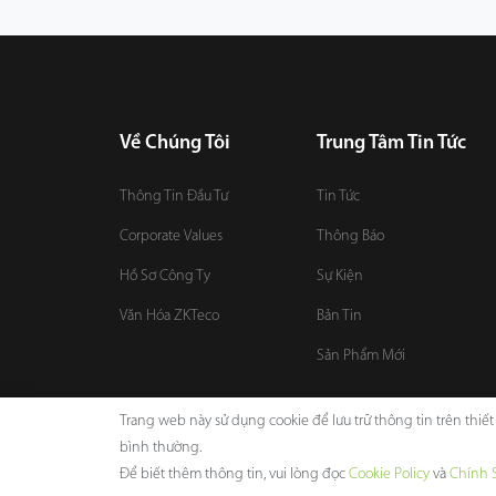
Về Chúng Tôi
Trung Tâm Tin Tức
Thông Tin Đầu Tư
Tin Tức
Corporate Values
Thông Báo
Hồ Sơ Công Ty
Sự Kiện
Văn Hóa ZKTeco
Bản Tin
Sản Phẩm Mới
Trang web này sử dụng cookie để lưu trữ thông tin trên thiế
bình thường.
Copyright © 2026 ZKTECO CO., LTD. All rights reserved.
Để biết thêm thông tin, vui lòng đọc
Cookie Policy
và
Chính 