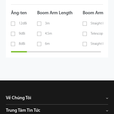
Ăng-ten
Boom Arm Length
Boom Arm Type
12dBi
3m
Straight boom
9dBi
4.5m
Telescopic boo
8dBi
6m
Straight boom w
Về Chúng Tôi
Trung Tâm Tin Tức