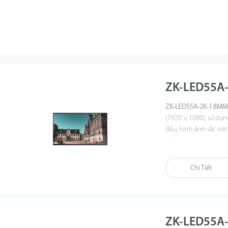
ZK-LED55A
ZK-LED55A-2K-1.
8
M
(1920 × 1080), sử dụ
đều, hình ảnh sắc nét
cấp công nghiệp, góc 
phù hợp cho trung tâ
thống hiển thị chuyê
Chi Tiết
ZK-LED55A