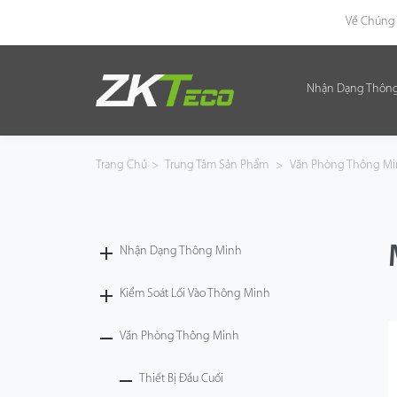
Về Chúng 
Nhận Dạng Thôn
Nhận Dạng Thông Minh
Kiểm Soát Lối Vào Thông Minh
Trang Chủ
>
Trung Tâm Sản Phẩm
>
Văn Phòng Thông M
Văn Phòng Thông Minh
Green Label
Nhận Dạng Thông Minh
Armatura
Kiểm Soát Lối Vào Thông Minh
Văn Phòng Thông Minh
Giải Pháp
Thiết Bị Đầu Cuối
Dự Án