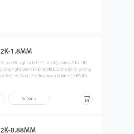
-2K-1.8MM
M
là màn hình ghép LED 55 inch độ phân giải Full HD
ng công nghệ đèn nền Direct-lit LED cho độ sáng đồng
 và ổn định. Sản phẩm được trang bị tấm nền IPS (DID)
nhìn rộng 178°/178°, hỗ trợ hoạt động liên tục 24/7,
m điều hành, phòng giám sát, sảnh tòa nhà và các hệ
n nghiệp.
So Sánh
-2K-0.88MM