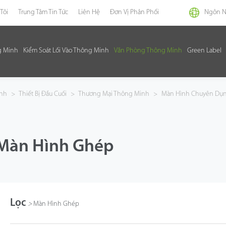
Tôi
Trung Tâm Tin Tức
Liên Hệ
Đơn Vị Phân Phối
Ngôn 
g Minh
Kiểm Soát Lối Vào Thông Minh
Văn Phòng Thông Minh
Green Label
inh
>
Thiết Bị Đầu Cuối
>
Thương Mại Thông Minh
>
Màn Hình Chuyên Dụ
Màn Hình Ghép
Lọc
>
Màn Hình Ghép