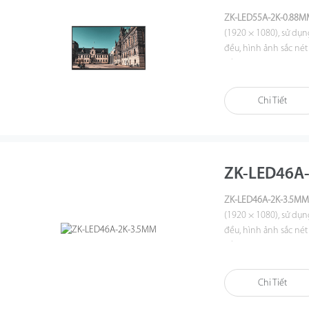
ZK-LED55A-2K-
0.88
M
(1920 × 1080), sử dụ
đều, hình ảnh sắc nét
cấp công nghiệp, góc 
phù hợp cho trung tâ
thống hiển thị chuyê
Chi Tiết
ZK-LED46A
ZK-LED46A-2K-3.5M
(1920 × 1080), sử dụ
đều, hình ảnh sắc nét
cấp công nghiệp, góc 
phù hợp cho trung tâ
thống hiển thị chuyê
Chi Tiết