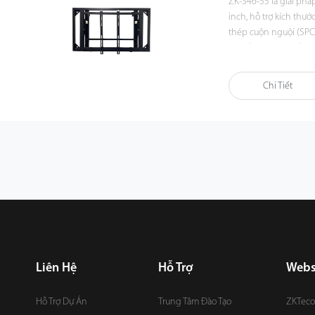
ZK-S46-55 là giải ph
inch, hỗ trợ kích thướ
thép cuộn nguội (SPC
độ bền cao và chống 
dàng điều chỉnh hướng
được tải trọng lên tớ
Chi Tiết
chuyên nghiệp.
Liên Hệ
Hỗ Trợ
Webs
Hỗ Trợ Dự Án
Trung Tâm Đào Tạo
ZKTeco