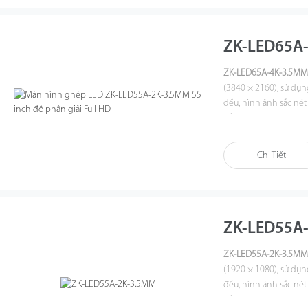
ZK-LED65A
ZK-LED65A-4K-3.5M
(
3840 × 2160
), sử dụ
đều, hình ảnh sắc nét
cấp công nghiệp, góc 
phù hợp cho trung tâ
thống hiển thị chuyê
Chi Tiết
ZK-LED55A
ZK-LED55A-2K-3.5M
(1920 × 1080), sử dụ
đều, hình ảnh sắc nét
cấp công nghiệp, góc 