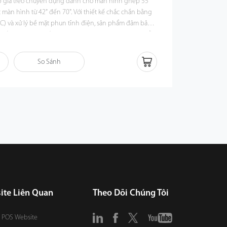
áp giá treo chuyên dụng dành cho màn hình ghép 55
c màn hình từ 42" đến 70". Với thiết kế chắc chắn bằng
C) và xử lý bề mặt phun tĩnh điện, sản phẩm đảm bảo
biến dạng. Hệ thống thanh thủy lực linh hoạt giúp dễ
, thuận tiện cho lắp đặt và bảo trì. ZK-S46-55 chịu
i 50kg, là lựa chọn lý tưởng cho các dự án màn hình ghép
So Sánh
ite Liên Quan
Theo Dõi Chúng Tôi
 POS Website