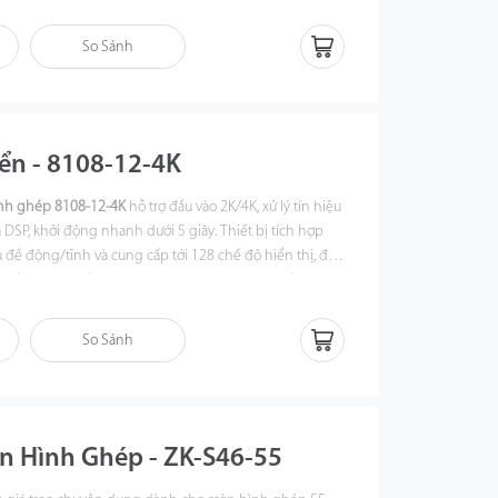
m điều hành, phòng giám sát, sảnh tòa nhà và các hệ
n nghiệp.
So Sánh
ển - 8108-12-4K
ình ghép 8108-12-4K
hỗ trợ đầu vào 2K/4K, xử lý tín hiệu
à DSP, khởi động nhanh dưới 5 giây. Thiết bị tích hợp
đề động/tĩnh và cung cấp tới 128 chế độ hiển thị, đáp
 cầu trình chiếu chuyên nghiệp. Sự lựa chọn tối ưu cho
 màn hình.
So Sánh
n Hình Ghép - ZK-S46-55