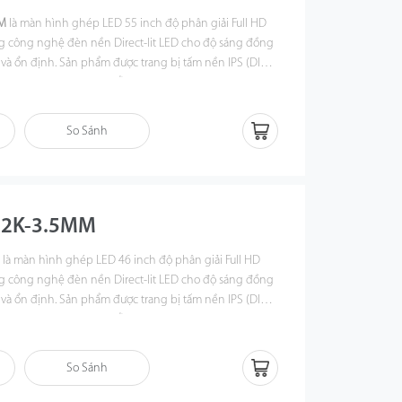
M
là màn hình ghép LED 55 inch độ phân giải Full HD
ng công nghệ đèn nền Direct-lit LED cho độ sáng đồng
 và ổn định. Sản phẩm được trang bị tấm nền IPS (DID)
nhìn rộng 178°/178°, hỗ trợ hoạt động liên tục 24/7,
m điều hành, phòng giám sát, sảnh tòa nhà và các hệ
n nghiệp.
So Sánh
-2K-3.5MM
M
là màn hình ghép LED 46 inch độ phân giải Full HD
ng công nghệ đèn nền Direct-lit LED cho độ sáng đồng
 và ổn định. Sản phẩm được trang bị tấm nền IPS (DID)
nhìn rộng 178°/178°, hỗ trợ hoạt động liên tục 24/7,
m điều hành, phòng giám sát, sảnh tòa nhà và các hệ
n nghiệp.
So Sánh