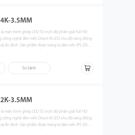
-4K-3.5MM
M
là màn hình ghép LED 55 inch độ phân giải Full HD
ng công nghệ đèn nền Direct-lit LED cho độ sáng đồng
 và ổn định. Sản phẩm được trang bị tấm nền IPS (DID)
nhìn rộng 178°/178°, hỗ trợ hoạt động liên tục 24/7,
m điều hành, phòng giám sát, sảnh tòa nhà và các hệ
n nghiệp.
So Sánh
-2K-3.5MM
M
là màn hình ghép LED 55 inch độ phân giải Full HD
ng công nghệ đèn nền Direct-lit LED cho độ sáng đồng
 và ổn định. Sản phẩm được trang bị tấm nền IPS (DID)
nhìn rộng 178°/178°, hỗ trợ hoạt động liên tục 24/7,