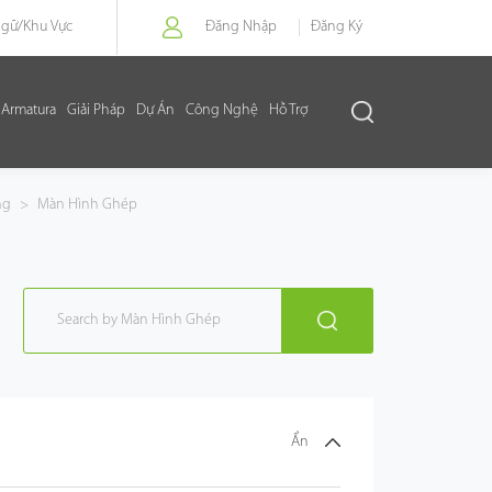
Ngữ/
Khu Vực
Đăng Nhập
Đăng Ký
Armatura
Giải Pháp
Dự Án
Công Nghệ
Hỗ Trợ
ng
>
Màn Hình Ghép
Ẩn