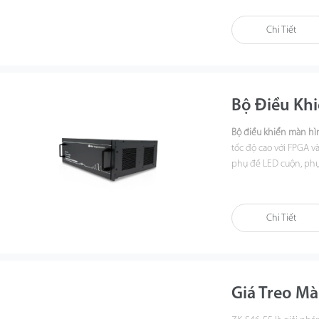
phù hợp cho trung tâ
thống hiển thị chuyê
Chi Tiết
Bộ Điều Khi
Bộ điều khiển màn h
tốc độ cao với FPGA v
phụ đề LED cuộn, phụ 
ứng linh hoạt mọi nhu
hệ thống hiển thị đa
Chi Tiết
Giá Treo Mà