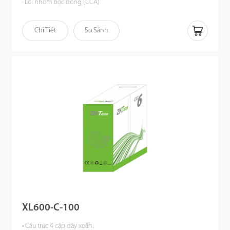
· Lõi nhôm bọc đồng (CCA)
· Vỏ ngoài PVC tùy chỉnh
· Nhiệt độ hoạt động định mức từ -20°C đến +60°C
Chi Tiết
So Sánh
XL600-C-100
• Cấu trúc 4 cặp dây xoắn.