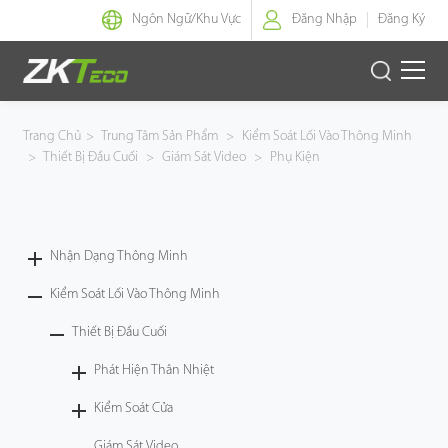
Ngôn Ngữ/
Khu Vực
Đăng Nhập
Đăng Ký
Nhận Dạng Thông Minh
Trang Chủ
>
Trung Tâm Sản Phẩm
>
Kiểm Soát Lối Vào Thông Minh
>
Thiết Bị Đầu Cuối
>
Giám Sát Video
>
Phụ Kiện
Kiểm Soát Lối Vào Thông Minh
Văn Phòng Thông Minh
Nhận Dạng Thông Minh
Green Label
Kiểm Soát Lối Vào Thông Minh
Armatura
Thiết Bị Đầu Cuối
Phát Hiện Thân Nhiệt
Giải Pháp
Kiểm Soát Cửa
Dự Án
Giám Sát Video