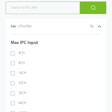
Lọc
>
Phụ Kiện
Ẩn
Max IPC Input
4CH
8CH
16CH
32CH
36CH
64CH