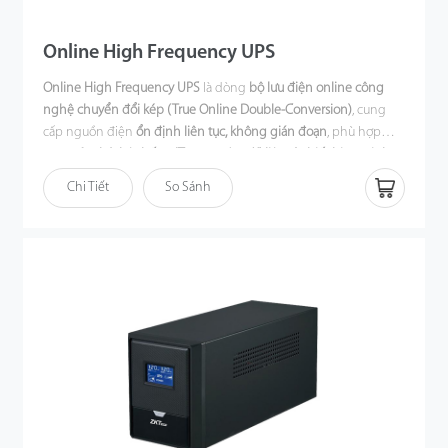
Online High Frequency UPS
Online High Frequency UPS
là dòng
bộ lưu điện online công
nghệ chuyển đổi kép (True Online Double-Conversion)
, cung
cấp nguồn điện
ổn định liên tục, không gián đoạn
, phù hợp
cho
máy chủ, hệ thống IT, trung tâm dữ liệu và thiết bị an ninh
quan trọng
. Sản phẩm được trang bị
chức năng hiệu chỉnh hệ
Chi Tiết
So Sánh
số công suất đầu vào (PFC)
giúp nâng cao hiệu suất sử dụng
điện năng, kết hợp
dải điện áp đầu vào rộng
để vận hành ổn
định ngay cả trong điều kiện điện lưới không ổn định.