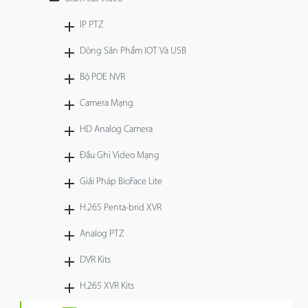
Công Nghệ
IP PTZ
Dòng Sản Phẩm IOT Và USB
Hỗ Trợ
Bộ POE NVR
Camera Mạng
HD Analog Camera
Đầu Ghi Video Mạng
Giải Pháp BioFace Lite
H.265 Penta-brid XVR
Analog PTZ
DVR Kits
H.265 XVR Kits