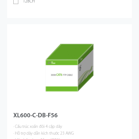
128CH
XL600-C-DB-F56
· Cấu trúc xoắn đôi 4 cặp dây
· Hỗ trợ dây dẫn kích thước 23 AWG