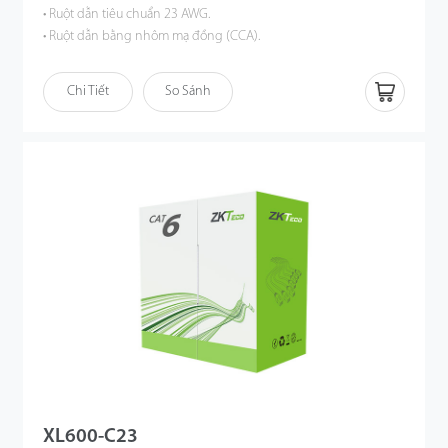
• Ruột dẫn tiêu chuẩn 23 AWG.
• Ruột dẫn bằng nhôm mạ đồng (CCA).
• Vỏ ngoài PVC tùy chỉnh.
• Nhiệt độ hoạt động định mức từ -20°C đến +60°C.
Chi Tiết
So Sánh
XL600-C23