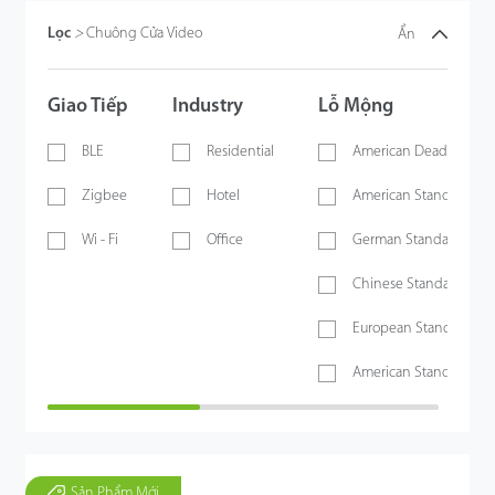
Lọc
>
Chuông Cửa Video
Ẩn
Giao Tiếp
Industry
Lỗ Mộng
BLE
Residential
American Deadbolt
Zigbee
Hotel
American Standard Sin
Wi - Fi
Office
German Standard Mort
Chinese Standard Mort
European Standard Mor
American Standard Mor
Sản Phẩm Mới