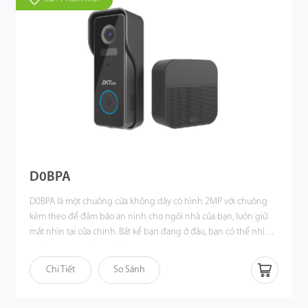
D0BPA
D0BPA là một chuông cửa không dây có hình 2MP với chuông
kèm theo để đảm bảo an ninh cho ngôi nhà của bạn, luôn giữ
mắt nhìn tại cửa chính. Bất kể bạn đang ở đâu, bạn có thể nhìn
thấy khách ghé thăm rõ ràng vào ban ngày hay ban đêm và
Với ứng dụng tất cả trong một ZSmart thông minh cho ngôi
chào họ thông qua ứng dụng di động ZSmart. Bạn sẽ nhận
nhà, bạn có thể thực hiện nhiều chức năng mạnh mẽ và hữu ích
Chi Tiết
So Sánh
được thông báo khi phát hiện con người và có cuộc gọi đến
như phát hiện con người, video trực tiếp hoặc thậm chí xem lại
điện thoại của bạn khi nút chuông cửa được nhấn. Microphone
hoạt động với lưu trữ địa phương hoặc đám mây nếu cần
và loa tích hợp cho phép trò chuyện hai chiều với âm thanh.
thiết. D0BPA sẽ là sự lựa chọn hoàn hảo cho căn hộ, chung cư