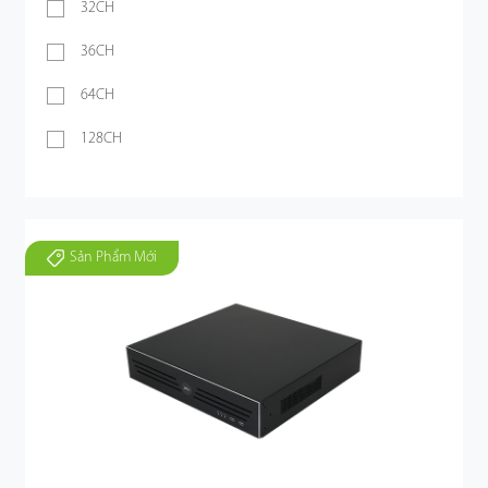
32CH
36CH
64CH
128CH
Sản Phẩm Mới