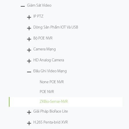
Giám Sát Video
Công Nghệ
IP PTZ
Hỗ Trợ
Dòng Sản Phẩm IOT Và USB
Bộ POE NVR
Camera Mạng
HD Analog Camera
Đầu Ghi Video Mạng
None POE NVR
POE NVR
ZKBio-Sense-NVR
Giải Pháp BioFace Lite
H.265 Penta-brid XVR