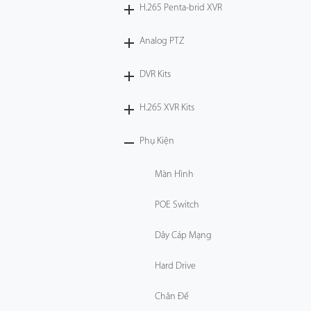
H.265 Penta-brid XVR
Analog PTZ
DVR Kits
H.265 XVR Kits
Phụ Kiện
Màn Hình
POE Switch
Dây Cáp Mạng
Hard Drive
Chân Đế