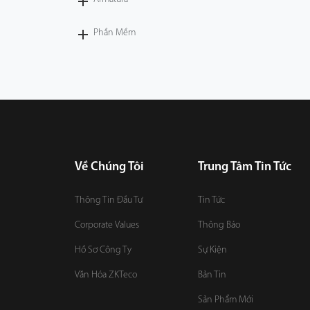
Phần Mềm
Về Chúng Tôi
Trung Tâm Tin Tức
Thông Tin Đầu Tư
Tin Tức
Corporate Values
Thông Báo
Hồ Sơ Công Ty
Sự Kiện
Văn Hóa ZKTeco
Bản Tin
Sản Phẩm Mới