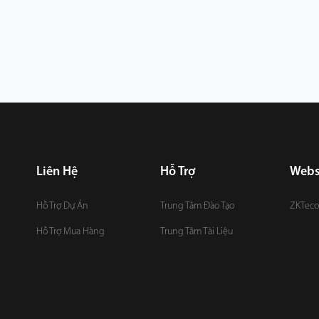
Liên Hệ
Hỗ Trợ
Webs
Hỗ Trợ Dự Án
Trung Tâm Đào Tạo
ZKTeco
Hỗ Trợ Mua Hàng
Trung Tâm Tài Liệu