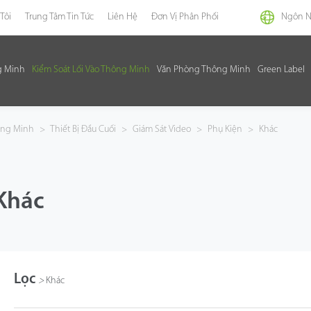
Tôi
Trung Tâm Tin Tức
Liên Hệ
Đơn Vị Phân Phối
Ngôn 
g Minh
Kiểm Soát Lối Vào Thông Minh
Văn Phòng Thông Minh
Green Label
hông Minh
>
Thiết Bị Đầu Cuối
>
Giám Sát Video
>
Phụ Kiện
>
Khác
Khác
Lọc
>
Khác