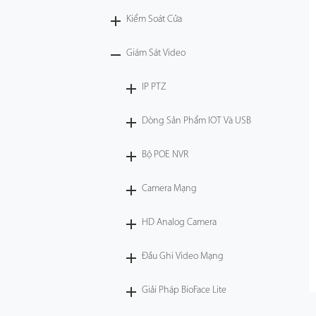
Kiểm Soát Cửa
Công Nghệ
Giám Sát Video
Hỗ Trợ
IP PTZ
Dòng Sản Phẩm IOT Và USB
Bộ POE NVR
Camera Mạng
HD Analog Camera
Đầu Ghi Video Mạng
Giải Pháp BioFace Lite