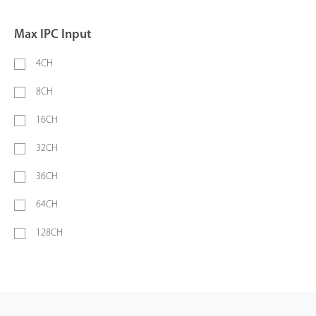
Max IPC Input
4CH
8CH
16CH
32CH
36CH
64CH
128CH