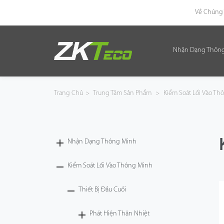
Về Chúng 
Nhận Dạng Thôn
Nhận Dạng Thông Minh
Kiểm Soát Lối Vào Thông Minh
Trang Chủ
>
Trung Tâm Sản Phẩm
>
Kiểm Soát Lối Vào T
Văn Phòng Thông Minh
Green Label
Nhận Dạng Thông Minh
Armatura
Kiểm Soát Lối Vào Thông Minh
Thiết Bị Đầu Cuối
Giải Pháp
Phát Hiện Thân Nhiệt
Dự Án