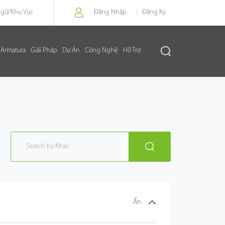
Ngữ/
Khu Vực
Đăng Nhập
Đăng Ký
Armatura
Giải Pháp
Dự Án
Công Nghệ
Hỗ Trợ
Ẩn