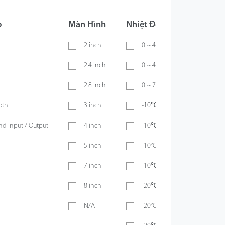
p
Màn Hình
Nhiệt Độ Hoạt Động
2 inch
0 ~ 40℃
2.4 inch
0 ~ 45℃
2.8 inch
0 ~ 70℃
oth
3 inch
-10℃ ~ 45℃
d input / Output
4 inch
-10℃ ~ 50℃
5 inch
-10°C ~ 55°C
7 inch
-10℃ ~ 60℃
8 inch
-20℃ ~ 45℃
N/A
-20°C ~ 50°C