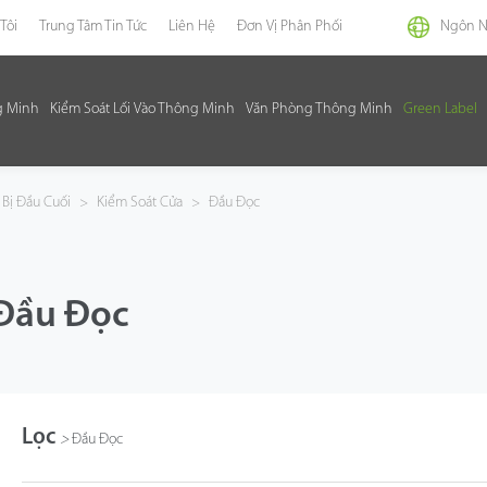
Tôi
Trung Tâm Tin Tức
Liên Hệ
Đơn Vị Phân Phối
Ngôn 
g Minh
Kiểm Soát Lối Vào Thông Minh
Văn Phòng Thông Minh
Green Label
 Bị Đầu Cuối
>
Kiểm Soát Cửa
>
Đầu Đọc
Đầu Đọc
Lọc
>
Đầu Đọc