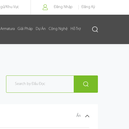
Ngữ/
Khu Vực
Đăng Nhập
Đăng Ký
Armatura
Giải Pháp
Dự Án
Công Nghệ
Hỗ Trợ
Ẩn