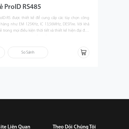
ẻ ProID RS485
oID-RS được thiết kế để cung cấp các tùy chọn công
hàng như EM 125KHz, IC 13,56MHz, DESFire. Với khả
rong mọi điều kiện thời tiết và thiết kế hiện đại đẹp
roID-RS là lựa chọn tốt nhất cho các ứng dụng trong
So Sánh
ite Liên Quan
Theo Dõi Chúng Tôi