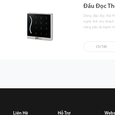
Đầu Đọc Th
Dòng đầu đọc thẻ Pr
nghệ thẻ cho khách 
năng bảo vệ mạnh mẽ t
mắt, dòng sản phẩm P
nhà hoặc ngoài trời.
Chi Tiết
Liên Hệ
Hỗ Trợ
Webs