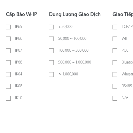
Cấp Bảo Vệ IP
Dung Lượng Giao Dịch
Giao Tiế
IP65
< 50,000
TCP/IP
IP66
50,000 ~ 100,000
WIFI
IP67
100,000 ~ 500,000
POE
IP68
500,000 ~ 1,000,000
Blueto
IK04
＞1,000,000
Wiegan
IK08
RS485
IK10
N/A