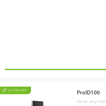
Sản Phẩm Mới
ProID100
Đầu đọc dòng ProID10