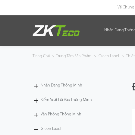
Về Chúng 
Nhận Dạng Thôn
Nhận Dạng Thông Minh
Kiểm Soát Lối Vào Thông Minh
Trang Chủ
>
Trung Tâm Sản Phẩm
>
Green Label
>
Thiết
Văn Phòng Thông Minh
Green Label
Nhận Dạng Thông Minh
Armatura
Kiểm Soát Lối Vào Thông Minh
Văn Phòng Thông Minh
Giải Pháp
Green Label
Dự Án