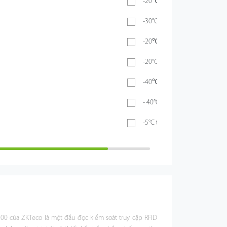
-20℃ ~ 55℃
-30°C ~ 60°C
-20℃ ~ 60℃
-20°C ~ 65°C
-40℃ ~ 70℃
- 40°C ~ 60°C
-5°C to 45°C
0 của ZKTeco là một đầu đọc kiểm soát truy cập RFID