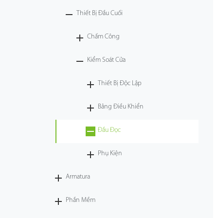
Thiết Bị Đầu Cuối
Công Nghệ
Chấm Công
Hỗ Trợ
Kiểm Soát Cửa
Thiết Bị Độc Lập
Bảng Điều Khiển
Đầu Đọc
Phụ Kiện
Armatura
Phần Mềm