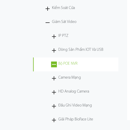
Kiểm Soát Cửa
Công Nghệ
Giám Sát Video
Hỗ Trợ
IP PTZ
Dòng Sản Phẩm IOT Và USB
Bộ POE NVR
Camera Mạng
HD Analog Camera
Đầu Ghi Video Mạng
Giải Pháp BioFace Lite