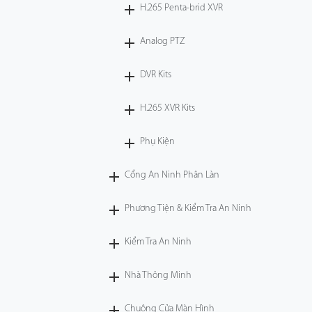
H.265 Penta-brid XVR
Analog PTZ
DVR Kits
H.265 XVR Kits
Phụ Kiện
Cổng An Ninh Phân Làn
Phương Tiện & Kiểm Tra An Ninh
Kiểm Tra An Ninh
Nhà Thông Minh
Chuông Cửa Màn Hình