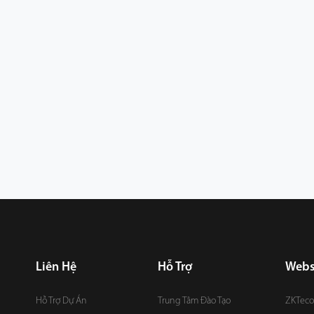
Liên Hệ
Hỗ Trợ
Webs
Hỗ Trợ Dự Án
Trung Tâm Đào Tạo
ZKTeco