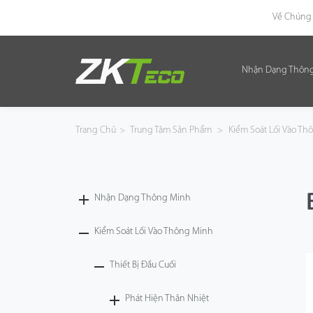
Về Chúng 
Nhận Dạng Thôn
Nhận Dạng Thông Minh
Kiểm Soát Lối Vào Thông Minh
Trang Chủ
>
Trung Tâm Sản Phẩm
>
Kiểm Soát Lối Vào T
Văn Phòng Thông Minh
Green Label
Nhận Dạng Thông Minh
Armatura
Kiểm Soát Lối Vào Thông Minh
Thiết Bị Đầu Cuối
Giải Pháp
Phát Hiện Thân Nhiệt
Dự Án