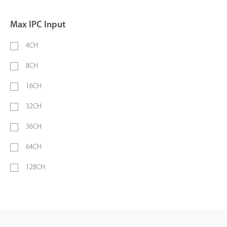
Max IPC Input
4CH
8CH
16CH
32CH
36CH
64CH
128CH