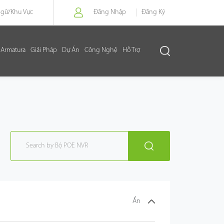
Ngữ/
Khu Vực
Đăng Nhập
Đăng Ký
Armatura
Giải Pháp
Dự Án
Công Nghệ
Hỗ Trợ
Ẩn