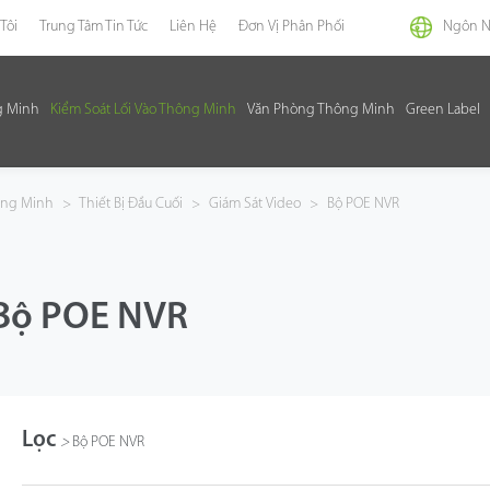
Tôi
Trung Tâm Tin Tức
Liên Hệ
Đơn Vị Phân Phối
Ngôn 
g Minh
Kiểm Soát Lối Vào Thông Minh
Văn Phòng Thông Minh
Green Label
hông Minh
>
Thiết Bị Đầu Cuối
>
Giám Sát Video
>
Bộ POE NVR
Bộ POE NVR
Lọc
>
Bộ POE NVR