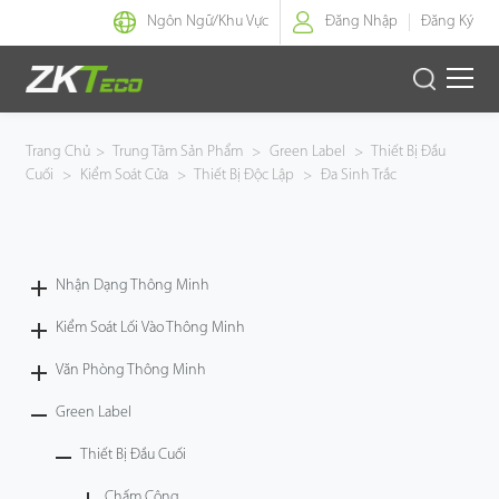
Ngôn Ngữ/
Khu Vực
Đăng Nhập
Đăng Ký
Nhận Dạng Thông Minh
Trang Chủ
>
Trung Tâm Sản Phẩm
>
Green Label
>
Thiết Bị Đầu
Cuối
>
Kiểm Soát Cửa
>
Thiết Bị Độc Lập
>
Đa Sinh Trắc
Kiểm Soát Lối Vào Thông Minh
Văn Phòng Thông Minh
Nhận Dạng Thông Minh
Green Label
Kiểm Soát Lối Vào Thông Minh
Armatura
Văn Phòng Thông Minh
Green Label
Giải Pháp
Thiết Bị Đầu Cuối
Dự Án
Chấm Công