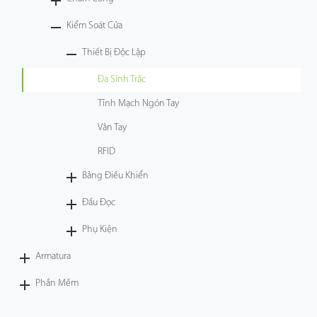
Công Nghệ
Kiểm Soát Cửa
Thiết Bị Độc Lập
Hỗ Trợ
Đa Sinh Trắc
Tĩnh Mạch Ngón Tay
Vân Tay
RFID
Bảng Điều Khiển
Đầu Đọc
Phụ Kiện
Armatura
Phần Mềm