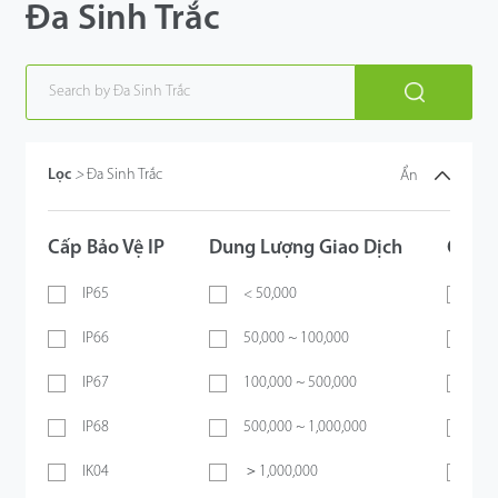
Đa Sinh Trắc
Lọc
>
Đa Sinh Trắc
Ẩn
Cấp Bảo Vệ IP
Dung Lượng Giao Dịch
Giao 
IP65
< 50,000
TC
IP66
50,000 ~ 100,000
WI
IP67
100,000 ~ 500,000
P
IP68
500,000 ~ 1,000,000
Bl
IK04
＞1,000,000
Wi