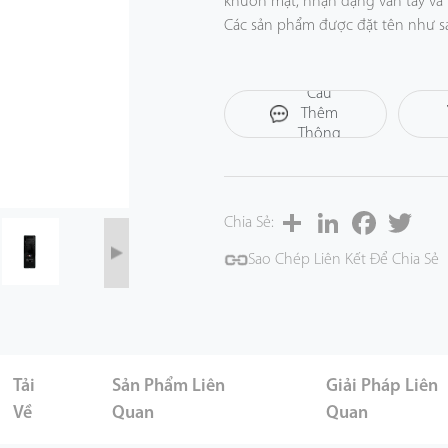
khuôn mặt, nhận dạng vân tay và
Các sản phẩm được đặt tên như s
ProMA-RF (Khuôn mặt + RFID) , Pro
tính năng nhận dạng lòng bàn ta
Yêu
Cầu
trên thiết bị đầu cuối này như mộ
Thêm
Thông
Tin
Share
LinkedIn
Facebook
Twitt
Chia Sẻ:
Sao Chép Liên Kết Để Chia Sẻ
Tải
Sản Phẩm Liên
Giải Pháp Liên
Về
Quan
Quan