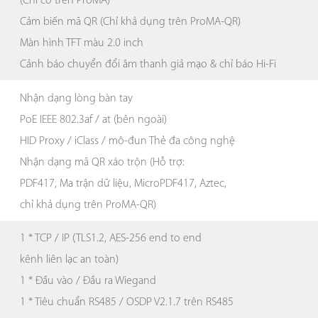
(Chỉ có trên ProMA)
Cảm biến mã QR (Chỉ khả dụng trên ProMA-QR)
Màn hình TFT màu 2.0 inch
Cảnh báo chuyển đổi âm thanh giả mạo & chỉ báo Hi-Fi
Nhận dạng lòng bàn tay
PoE IEEE 802.3af / at (bên ngoài)
HID Proxy / iClass / mô-đun Thẻ đa công nghệ
Nhận dạng mã QR xáo trộn (Hỗ trợ:
PDF417, Ma trận dữ liệu, MicroPDF417, Aztec,
chỉ khả dụng trên ProMA-QR)
1 * TCP / IP (TLS1.2, AES-256 end to end
kênh liên lạc an toàn)
1 * Đầu vào / Đầu ra Wiegand
1 * Tiêu chuẩn RS485 / OSDP V2.1.7 trên RS485