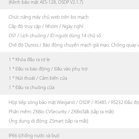
(Kênh bảo mật AES-128, OSDP V2.1.7)
Chức năng máy chủ web trên bo mạch
Cấp độ truy cập / Nhóm / Ngày nghỉ
DST / Lịch chuông / ID người dùng 14 chữ số
Chế độ Duress / Báo động chuyển mạch giả mạo, Chống quay 
1 * Khóa đầu ra rơ le
1 * Đầu ra báo động / Đầu vào phụ trợ
1 * Nút thoát / Cảm biến cửa
1 * Đầu ra chuông cửa
Hộp tiếp sóng bảo mật Wiegand / OSDP / RS485 / RS232 Đầu đọc
Phần mềm: ZKBio CVSecurity / ZKBioTalk (sắp ra mắt)
Ứng dụng di động: ZSmart (sắp ra mắt)
IP66 (chống nước và bụi)