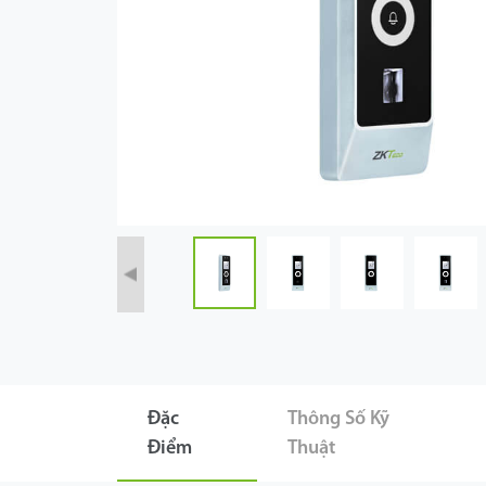
Công Nghệ
Hỗ Trợ
Đặc
Thông Số Kỹ
Điểm
Thuật