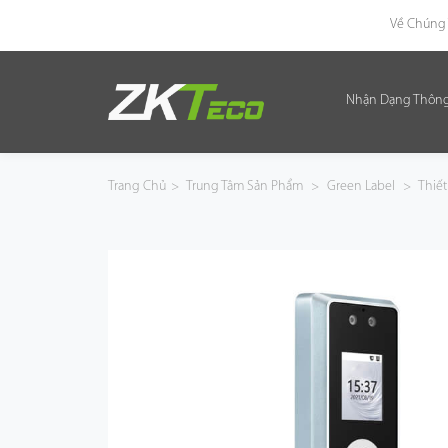
Về Chúng 
Nhận Dạng Thôn
Nhận Dạng Thông Minh
Kiểm Soát Lối Vào Thông Minh
Trang Chủ
>
Trung Tâm Sản Phẩm
>
Green Label
>
Thiết
Văn Phòng Thông Minh
Green Label
Armatura
Giải Pháp
Dự Án