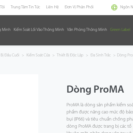
Tôi
Trung Tâm Tin Tức
Liên Hệ
Đơn Vị Phân Phối
Ngôn 
g Minh
Kiểm Soát Lối Vào Thông Minh
Văn Phòng Thông Minh
Green Label
 Bị Đầu Cuối
>
Kiểm Soát Cửa
>
Thiết Bị Độc Lập
>
Đa Sinh Trắc
>
Dòng Pr
Dòng ProMA
ProMA là dòng sản phẩm kiểm soá
phẩm được nâng cao mức độ bảo 
bụi (IP66) và tiêu chuẩn chống phá
dòng ProMA được trang bị các tổ