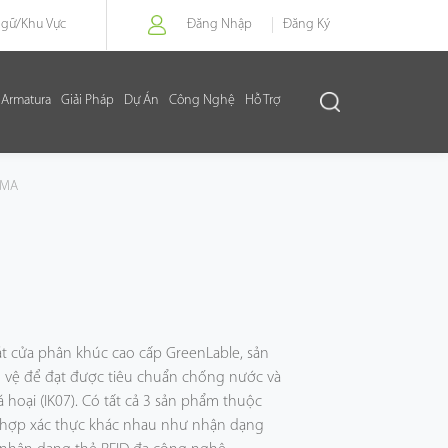
Ngữ/
Khu Vực
Đăng Nhập
Đăng Ký
Armatura
Giải Pháp
Dự Án
Công Nghệ
Hỗ Trợ
oMA
t cửa phân khúc cao cấp GreenLable, sản
vệ để đạt được tiêu chuẩn chống nước và
 hoại (IK07). Có tất cả 3 sản phẩm thuộc
 hợp xác thực khác nhau như nhận dạng