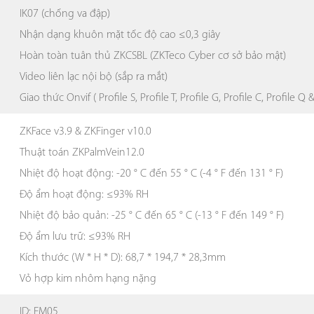
IK07 (chống va đập)
Nhận dạng khuôn mặt tốc độ cao ≤0,3 giây
Hoàn toàn tuân thủ ZKCSBL (ZKTeco Cyber cơ sở bảo mật)
Video liên lạc nội bộ (sắp ra mắt)
Giao thức Onvif ( Profile S, Profile T, Profile G, Profile C, Profile Q 
ZKFace v3.9 & ZKFinger v10.0
Thuật toán ZKPalmVein12.0
Nhiệt độ hoạt động: -20 ° C đến 55 ° C (-4 ° F đến 131 ° F)
Độ ẩm hoạt động: ≤93% RH
Nhiệt độ bảo quản: -25 ° C đến 65 ° C (-13 ° F đến 149 ° F)
Độ ẩm lưu trữ: ≤93% RH
Kích thước (W * H * D): 68,7 * 194,7 * 28,3mm
Vỏ hợp kim nhôm hạng nặng
ID: EM05