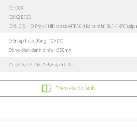
IC: IC08
ID&IC: B133
ID & IC & HID Prox / HID iclass: MTR30 (sắp ra mắt) BLE / NFC (sắp 
Điện áp hoạt động: 12V DC
Dòng điện danh định: <550mA
255,256,257,258,259,260,261,262
Thêm Vào So Sánh