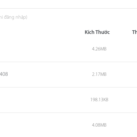
khi đăng nhập)
Kích Thước
T
4.26MB
0408
2.17MB
198.13KB
4.08MB