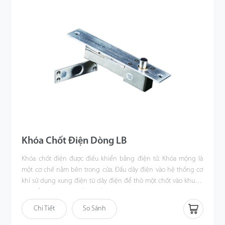
Khóa Chốt Điện Dòng LB
Khóa chốt điện được điều khiển bằng điện tử. Khóa mộng là
một cơ chế nằm bên trong cửa. Đấu dây điện vào hệ thống cơ
khí sử dụng xung điện từ dây điện để thò một chốt vào khung
cửa để khóa cửa. Khi tắt nguồn, kẹp sẽ rút lại và mở khóa cửa. LBB-
1, LBB-2, UBB-1 là phụ kiện giúp lắp khóa cửa điện cụ thể là LB12,
Chi Tiết
So Sánh
LB22, LB35 trên cửa kính.