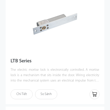
LTB Series
The electric mortise lock is electronically controlled. A mortise
lock is a mechanism that sits inside the door. Wiring electricity
into the mechanical system uses an electrical impulse from the
wiring to stick out a bolt into the door frame to lock the door.
LTBB-1, LTBB-2, and UTBB-1 are accessories that help install
When the power is off, the clip will retract, and unlock the door.
electric mortise locks, namely, LTB-12, LTB-22, and LTB-35, on glass
Chi Tiết
So Sánh
doors.