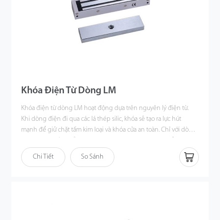
Khóa Điện Từ Dòng LM
Khóa điện từ dòng LM hoạt động dựa trên nguyên lý điện từ.
Khi dòng điện đi qua các lá thép silic, khóa sẽ tạo ra lực hút
mạnh để giữ chặt tấm kim loại và khóa cửa an toàn. Chỉ với dòng
điện nhỏ, thiết bị vẫn tạo được lực từ lớn giúp tăng độ ổn định
và độ tin cậy. Khi nguồn điện bị ngắt, lực hút sẽ mất đi, cho phép
Chi Tiết
So Sánh
người dùng mở cửa dễ dàng. Đây là giải pháp khóa cửa an toàn,
bền bỉ và phù hợp cho nhiều hệ thống kiểm soát ra vào.