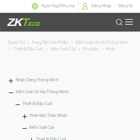
Ngôn Ngữ/
Khu Vực
Đăng Nhập
Đăng Ký
Nhận Dạng Thông Minh
Trang Chủ
>
Trung Tâm Sản Phẩm
>
Kiểm Soát Lối Vào Thông Minh
>
Thiết Bị Đầu Cuối
>
Kiểm Soát Cửa
>
Phụ Kiện
>
Khóa
Kiểm Soát Lối Vào Thông Minh
Văn Phòng Thông Minh
Nhận Dạng Thông Minh
Green Label
Kiểm Soát Lối Vào Thông Minh
Armatura
Thiết Bị Đầu Cuối
Phát Hiện Thân Nhiệt
Giải Pháp
Kiểm Soát Cửa
Dự Án
Thiết Bị Đầu Cuối