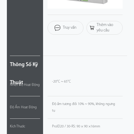
Công Nghệ
Thêm vào
Hỗ Trợ
Truy vấn
yêu cầu
Thông Số Kỹ
Thuật
-20°C ~ 65°C
Nhiệt Độ Hoạt Động
Độ ẩm tương đối 10% ~ 90%, không ngưng
Độ Ẩm Hoạt Động
tụ
Kích Thước
ProID20 / 30-RS: 90 × 90 ×16mm