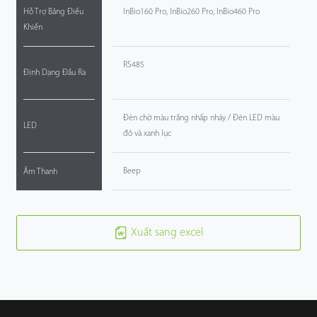
Hỗ Trợ Bảng Điều
InBio160 Pro, InBio260 Pro, InBio460 Pro
Khiển
RS485
Định Dạng Đầu Ra
Đèn chờ màu trắng nhấp nháy / Đèn LED màu
LED
đỏ và xanh lục
Beep
Âm Thanh
Xuất sang excel