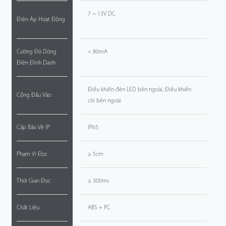
7 ~ 13V DC
Điện Áp Hoạt Động
Cường Độ Dòng
< 80mA
Điện Định Danh
Điều khiển đèn LED bên ngoài, Điều khiển
Cổng Đầu Vào
còi bên ngoài
Cấp Bảo Vệ IP
IP65
Phạm Vi Đọc
≥ 5cm
Thời Gian Đọc
≤ 300ms
Chất Liệu
ABS + PC