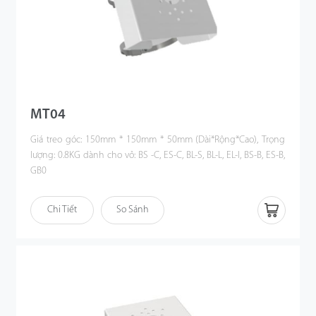
MT04
Giá treo góc: 150mm * 150mm * 50mm (Dài*Rộng*Cao), Trọng
lượng: 0.8KG dành cho vỏ: BS -C, ES-C, BL-S, BL-L, EL-I, BS-B, ES-B,
GB0
Chi Tiết
So Sánh