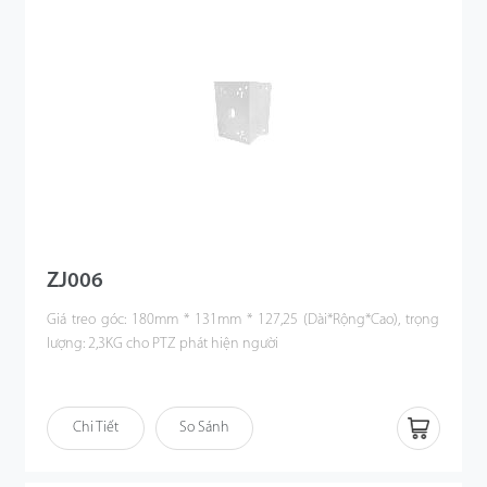
ZJ006
Giá treo góc: 180mm * 131mm * 127,25 (Dài*Rộng*Cao), trọng
lượng: 2,3KG cho PTZ phát hiện người
Chi Tiết
So Sánh