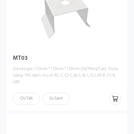
MT03
Giá treo góc: 150mm * 150mm * 128mm (Dài*Rộng*Cao), Trọng
lượng: 1KG dành cho vỏ: BS -C, ES-C, BL-S, BL-L, EL-I, BS-B , ES-B,
GB0
Chi Tiết
So Sánh