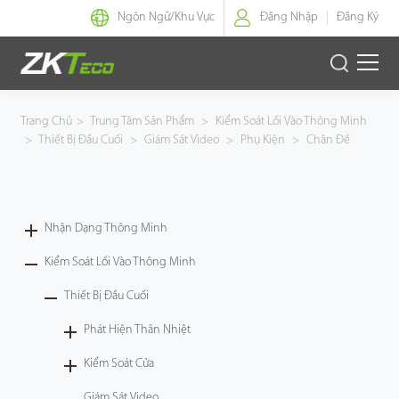
Ngôn Ngữ/
Khu Vực
Đăng Nhập
Đăng Ký
Nhận Dạng Thông Minh
Trang Chủ
>
Trung Tâm Sản Phẩm
>
Kiểm Soát Lối Vào Thông Minh
>
Thiết Bị Đầu Cuối
>
Giám Sát Video
>
Phụ Kiện
>
Chân Đế
Kiểm Soát Lối Vào Thông Minh
Văn Phòng Thông Minh
Nhận Dạng Thông Minh
Green Label
Kiểm Soát Lối Vào Thông Minh
Armatura
Thiết Bị Đầu Cuối
Phát Hiện Thân Nhiệt
Giải Pháp
Kiểm Soát Cửa
Dự Án
Giám Sát Video