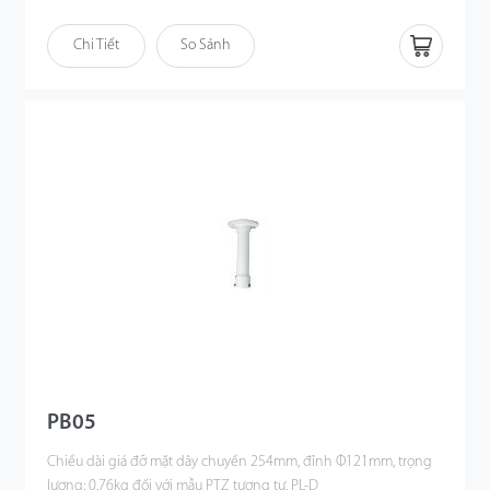
Chi Tiết
So Sánh
PB05
Chiều dài giá đỡ mặt dây chuyền 254mm, đỉnh Φ121mm, trọng
lượng: 0,76kg đối với mẫu PTZ tương tự, PL-D