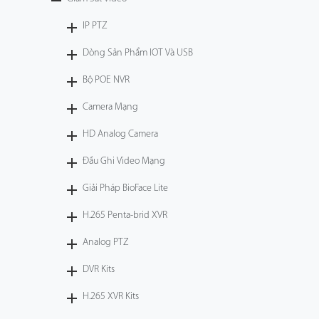
Công Nghệ
IP PTZ
Dòng Sản Phẩm IOT Và USB
Hỗ Trợ
Bộ POE NVR
Camera Mạng
HD Analog Camera
Đầu Ghi Video Mạng
Giải Pháp BioFace Lite
H.265 Penta-brid XVR
Analog PTZ
DVR Kits
H.265 XVR Kits