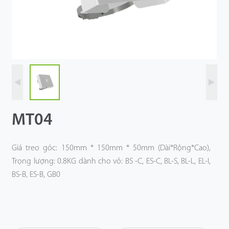
Công Nghệ
Hỗ Trợ
MT04
Giá treo góc: 150mm * 150mm * 50mm (Dài*Rộng*Cao),
Trọng lượng: 0.8KG dành cho vỏ: BS -C, ES-C, BL-S, BL-L, EL-I,
BS-B, ES-B, GB0