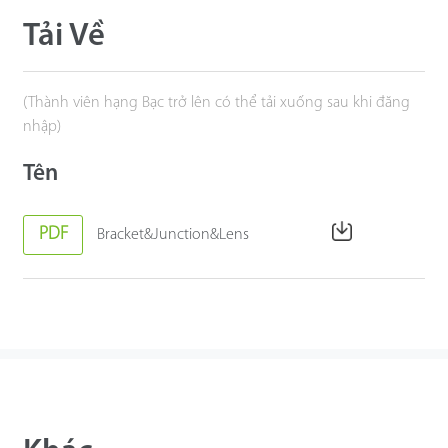
Tải Về
(Thành viên hạng Bạc trở lên có thể tải xuống sau khi đăng
nhập)
Tên
PDF
Bracket&Junction&Lens