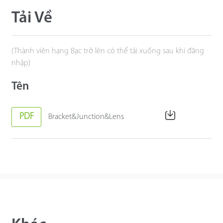
Tải Về
(Thành viên hạng Bạc trở lên có thể tải xuống sau khi đăng
nhập)
Tên
PDF
Bracket&Junction&Lens