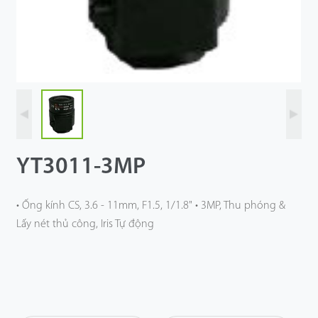
Công Nghệ
Hỗ Trợ
YT3011-3MP
• Ống kính CS, 3.6 - 11mm, F1.5, 1/1.8" • 3MP, Thu phóng &
Lấy nét thủ công, Iris Tự động