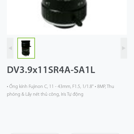
Công Nghệ
Hỗ Trợ
DV3.9x11SR4A-SA1L
• Ống kính Fujinon C, 11 - 43mm, F1.5, 1/1.8" • 8MP, Thu
phóng & Lấy nét thủ công, Iris Tự động