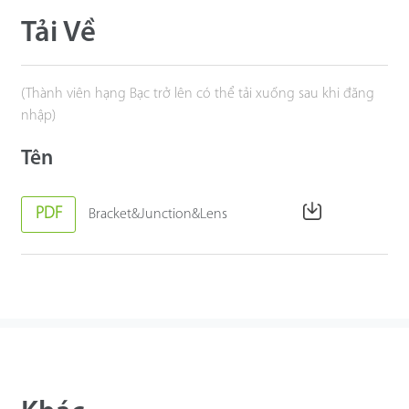
Tải Về
(Thành viên hạng Bạc trở lên có thể tải xuống sau khi đăng
nhập)
Tên
PDF
Bracket&Junction&Lens