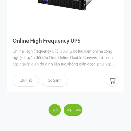
Online High Frequency UPS
Online High Frequency UPS
là dòng
bộ lưu điện online công
nghệ chuyển đổi kép (True Online Double-Conversion)
, cung
cấp nguồn điện
ổn định liên tục, không gián đoạn
, phù hợp
cho
máy chủ, hệ thống IT, trung tâm dữ liệu và thiết bị an ninh
quan trọng
. Sản phẩm được trang bị
chức năng hiệu chỉnh hệ
Chi Tiết
So Sánh
số công suất đầu vào (PFC)
giúp nâng cao hiệu suất sử dụng
điện năng, kết hợp
dải điện áp đầu vào rộng
để vận hành ổn
định ngay cả trong điều kiện điện lưới không ổn định.
Trở lại
Tiếp theo