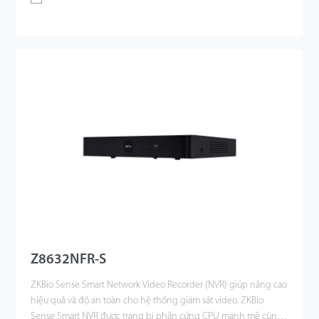
Z8632NFR-S
ZKBio Sense Smart Network Video Recorder (NVR) giúp nâng cao
hiệu quả và độ an toàn cho hệ thống giám sát video. ZKBio
Sense Smart NVR được trang bị phần cứng CPU mạnh mẽ cùng