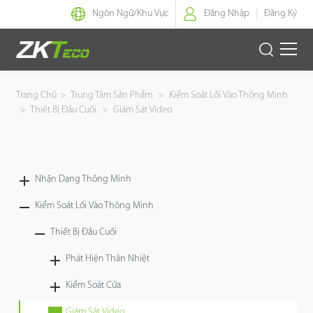
Ngôn Ngữ/
Khu Vực
Đăng Nhập
Đăng Ký
Nhận Dạng Thông Minh
Trang Chủ
>
Trung Tâm Sản Phẩm
>
Kiểm Soát Lối Vào Thông Minh
>
Thiết Bị Đầu Cuối
>
Giám Sát Video
Kiểm Soát Lối Vào Thông Minh
Văn Phòng Thông Minh
Nhận Dạng Thông Minh
Green Label
Kiểm Soát Lối Vào Thông Minh
Armatura
Thiết Bị Đầu Cuối
Phát Hiện Thân Nhiệt
Giải Pháp
Kiểm Soát Cửa
Dự Án
Giám Sát Video