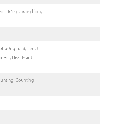
 chậm, Từng khung hình,
phương tiện), Target
ement, Heat Point
Counting, Counting