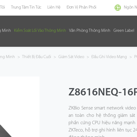
Tôi
Trung Tâm Tin Tức
Liên Hệ
Đơn Vị Phân Phối
Ngôn 
g Minh
Kiểm Soát Lối Vào Thông Minh
Văn Phòng Thông Minh
Green Label
hông Minh
>
Thiết Bị Đầu Cuối
>
Giám Sát Video
>
Đầu Ghi Video Mạng
>
P
Z8616NEQ-16P
ZKBio Sense smart network video
an toàn cho hệ thống giám sát 
phần cứng CPU hiệu năng mạnh 
ZKTeco, hỗ trợ ghi hình liên tục 