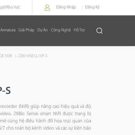
Ngữ/
Khu Vực
Đăng Nhập
Đăng Ký
Armatura
Giải Pháp
Dự Án
Công Nghệ
Hỗ Trợ
OE NVR
>
Z8616NEQ-16P-S
-S
 recorder (NVR) giúp nâng cao hiệu quả và độ
video. ZKBio Sense smart NVR được trang bị
mẽ cùng hệ điều hành đồ họa trực quan của
24/7 cho toàn bộ kênh video và các sự kiện báo