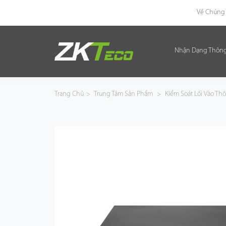
Về Chúng 
Nhận Dạng Thôn
Nhận Dạng Thông Minh
Kiểm Soát Lối Vào Thông Minh
Trang Chủ
>
Trung Tâm Sản Phẩm
>
Kiểm Soát Lối Vào T
Văn Phòng Thông Minh
Green Label
Armatura
Giải Pháp
Dự Án