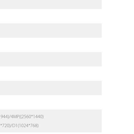
944)/4MP((2560*1440)
*720)/D1(1024*768)