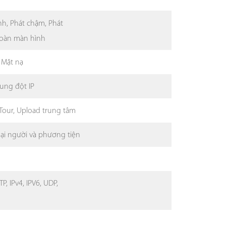
anh, Phát chậm, Phát
 Toàn màn hình
 Mặt nạ
Xung đột IP
 Tour, Upload trung tâm
oại người và phương tiện
P, IPv4, IPV6, UDP,