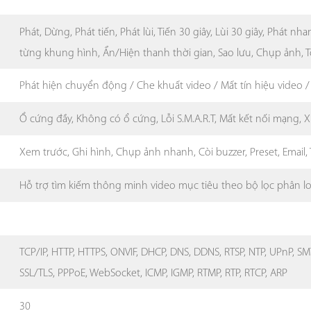
Phát, Dừng, Phát tiến, Phát lùi, Tiến 30 giây, Lùi 30 giây, Phát nh
từng khung hình, Ẩn/Hiện thanh thời gian, Sao lưu, Chụp ảnh,
Phát hiện chuyển động / Che khuất video / Mất tín hiệu video /
Ổ cứng đầy, Không có ổ cứng, Lỗi S.M.A.R.T, Mất kết nối mạng, 
Xem trước, Ghi hình, Chụp ảnh nhanh, Còi buzzer, Preset, Email,
Hỗ trợ tìm kiếm thông minh video mục tiêu theo bộ lọc phân l
TCP/IP, HTTP, HTTPS, ONVIF, DHCP, DNS, DDNS, RTSP, NTP, UPnP, SMT
SSL/TLS, PPPoE, WebSocket, ICMP, IGMP, RTMP, RTP, RTCP, ARP
30