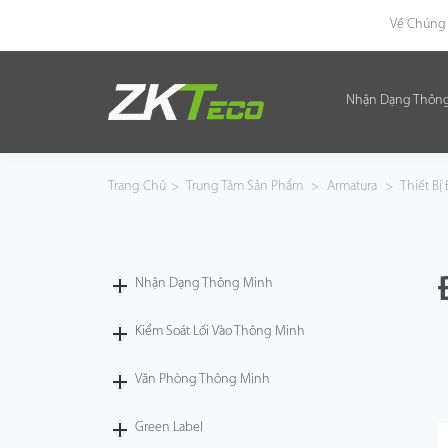
Về Chúng 
Nhận Dạng Thôn
Nhận Dạng Thông Minh
Kiểm Soát Lối Vào Thông Minh
Trang Chủ
>
Trung Tâm Sản Phẩm
>
Armatura
>
Thiết Bị
Văn Phòng Thông Minh
Green Label
Nhận Dạng Thông Minh
Armatura
Kiểm Soát Lối Vào Thông Minh
Văn Phòng Thông Minh
Giải Pháp
Green Label
Dự Án