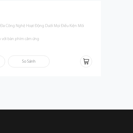
Đa Công Nghệ Hoạt Động Dưới Mọi Điều Kiện Môi
n với bàn phím cảm ứng
c & bụi IP68
đập IK10
So Sánh
L746C & chống cháy UL 94V-0
ên điện thoại di động thông minh