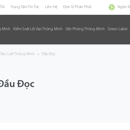
Tôi
Trung Tâm Tin Tức
Liên Hệ
Đơn Vị Phân Phối
Ngôn 
g Minh
Kiểm Soát Lối Vào Thông Minh
Văn Phòng Thông Minh
Green Label
 Đầu Cuối Thông Minh
>
Đầu Đọc
Đầu Đọc