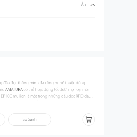
Ẩn
ng đầu đọc thông minh đa công nghệ thuộc dòng
iệu
AMATURA
có thể hoạt động tốt dưới mọi loại môi
 EP10C mullion là một trong những đầu đọc RFID đa
t trên thị trường, hỗ trợ hơn 100 loại thẻ RFID, NFC và
ng lượng thấp) phù hợp cho việc lắp đặt lên các loại
ặc bất kỳ bề mặt phẳng nào. Tùy chọn hộp đơn & Asian
So Sánh
ch hộp đơn có sẵn cho tất cả các loại môi trường lắp