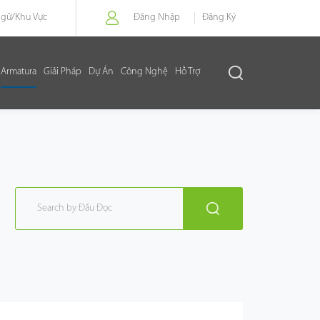
Ngữ/
Khu Vực
Đăng Nhập
Đăng Ký
Armatura
Giải Pháp
Dự Án
Công Nghệ
Hỗ Trợ