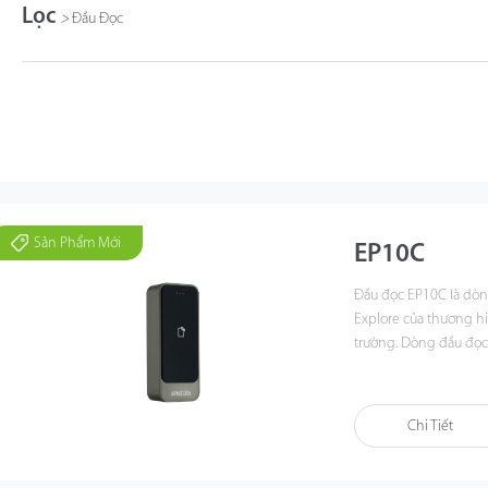
Lọc
>
Đầu Đọc
Sản Phẩm Mới
EP10C
Đầu đọc EP10C là dò
Explore của thương h
trường. Dòng đầu đọc
công nghệ nhỏ gọn nhấ
Bluetooth di động (Nă
khung cửa mullion ho
Chi Tiết
/ European, khoảng cá
đặt.