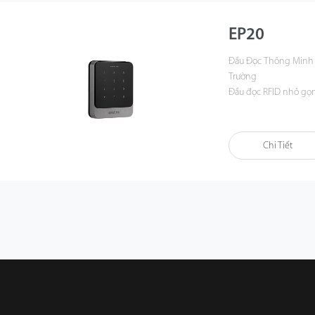
EP20
Đầu Đọc Thông Minh 
Trường
Đầu đọc RFID nhỏ gọ
Tiêu chuẩn chống nướ
Tiêu chuẩn chống va 
Chi Tiết
Tiêu chuẩn an toàn U
Xác thực thông tin tr