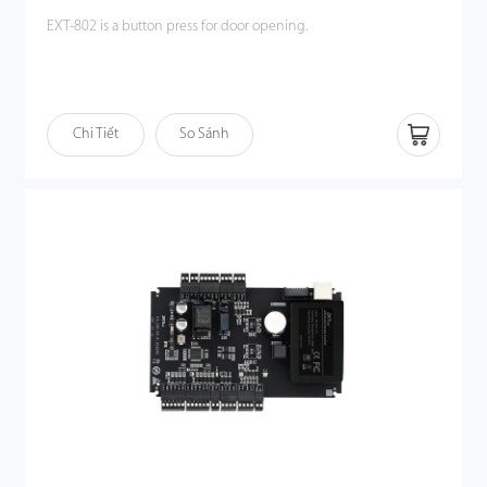
EXT-802 is a button press for door opening.
Chi Tiết
So Sánh