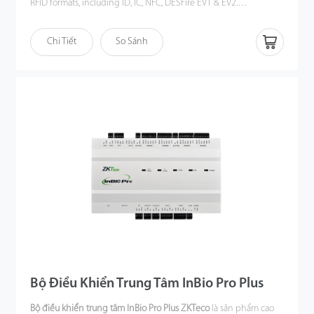
RFID formats, including ID, IC, NFC, DESFire EV1 & EV2.
Meanwhile, the reader provides speedy and stable
communication through RS485 or Wiegand
Chi Tiết
So Sánh
communication,ensuring the readers can easily integrate with
ZKTeco's InBioPro series controller as well as 3rd Party controllers.
Bộ Điều Khiển Trung Tâm InBio Pro Plus
Bộ điều khiển trung tâm InBio Pro Plus ZKTeco
là sản phẩm cao