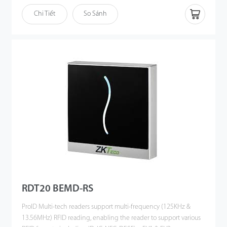
Chi Tiết
So Sánh
RDT20 BEMD-RS
ProID Multi-tech readers support multi-frequency (125KHz &
13.56MHz) RFID reading, enabling the reader to support various