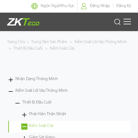
Ngôn Ngữ/
Khu Vực
Đăng Nhập
Đăng Ký
Nhận Dạng Thông Minh
Trang Chủ
>
Trung Tâm Sản Phẩm
>
Kiểm Soát Lối Vào Thông Minh
>
Thiết Bị Đầu Cuối
>
Kiểm Soát Cửa
Kiểm Soát Lối Vào Thông Minh
Văn Phòng Thông Minh
Nhận Dạng Thông Minh
Green Label
Kiểm Soát Lối Vào Thông Minh
Armatura
Thiết Bị Đầu Cuối
Phát Hiện Thân Nhiệt
Giải Pháp
Kiểm Soát Cửa
Dự Án
Giám Sát Video