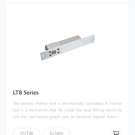
LTB Series
The electric mortise lock is electronically controlled. A mortise
lock is a mechanism that sits inside the door. Wiring electricity
into the mechanical system uses an electrical impulse from the
wiring to stick out a bolt into the door frame to lock the door.
LTBB-1, LTBB-2, and UTBB-1 are accessories that help install
When the power is off, the clip will retract, and unlock the door.
electric mortise locks, namely, LTB-12, LTB-22, and LTB-35, on glass
Chi Tiết
So Sánh