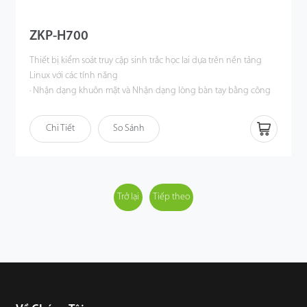
ZKP-H700
Thiết bị kiểm soát truy cập sinh trắc học lai dựa trên nền tảng
Linux với các tính năng
·
Nhận dạng khuôn mặt và Nhận dạng lòng bàn tay bằng công
nghệ Visible Light
· Thuật toán chống giả mạo chống lại cuộc tấn công in ấn (ảnh
Chi Tiết
So Sánh
laze, ảnh màu và B / W), tấn công video và mặt nạ 3D
· Nhiều phương thức xác minh: Khuôn mặt / Lòng bàn tay / Dấu
vân tay / Thẻ / Mật khẩu
· Thẻ ID 125kHz (EM) / Thẻ IC 13,56MHz và dấu vân tay (Tùy
chọn) và lòng bàn tay
Trở lại
Tiếp theo
· Dung lượng lớn 10.000 mẫu khuôn mặt
· Tương thích với cổng xoay của ZKTeco và bên thứ ba
· Bổ sung ánh sáng với độ sáng có thể điều chỉnh
· Màn hình cảm ứng LCD 7".