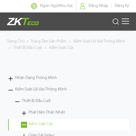
Ngôn Ngữ/
Khu Vực
Đăng Nhập
Đăng Ký
Nhận Dạng Thông Minh
Trang Chủ
>
Trung Tâm Sản Phẩm
>
Kiểm Soát Lối Vào Thông Minh
>
Thiết Bị Đầu Cuối
>
Kiểm Soát Cửa
Kiểm Soát Lối Vào Thông Minh
Văn Phòng Thông Minh
Nhận Dạng Thông Minh
Green Label
Kiểm Soát Lối Vào Thông Minh
Armatura
Thiết Bị Đầu Cuối
Phát Hiện Thân Nhiệt
Giải Pháp
Kiểm Soát Cửa
Dự Án
Giám Sát Video