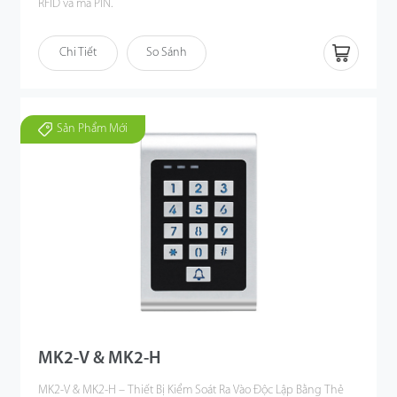
RFID và mã PIN.
SA60 hỗ trợ tối đa 2.000 người dùng với ba chế độ xác thực linh
Chi Tiết
So Sánh
hoạt: Chỉ dùng thẻm, chỉ dùng mã PIN, kết hợp thẻ + mã PIN. Với
khả năng quản lý người dùng trực quan, quản trị viên có thể dễ
dàng thêm hoặc xóa thông tin xác thực trực tiếp trên thiết bị.
SA60 có hai màu đen và trắng, dễ dàng tích hợp trong các hệ
Sản Phẩm Mới
thống an ninh thương mại và dân dụng, vừa đảm bảo an toàn,
vừa đơn giản khi lắp đặt.
MK2-V & MK2-H
MK2-V & MK2-H – Thiết Bị Kiểm Soát Ra Vào Độc Lập Bằng Thẻ