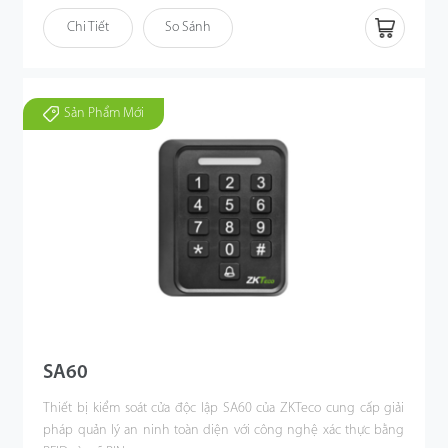
phím vật lý.
Chi Tiết
So Sánh
Được trang bị ZKFingerprint V13.0 (V10.0 tùy chọn), F34 Lite
mang lại khả năng xác thực vân tay nhanh và chính xác, với thời
gian nhận dạng dưới 0.5 giây, FAR ≤ 0.0001% và FRR ≤ 0.01%.
Thiết bị hỗ trợ lưu trữ tối đa 3.000 người dùng, thẻ và mẫu vân
Sản Phẩm Mới
tay, cùng với 200.000 bản ghi giao dịch, và mật khẩu dài từ 6 đến
8 chữ số — phù hợp cho nhu cầu phát triển của các doanh
nghiệp vừa và nhỏ.
Về kết nối, F34 Lite hỗ trợ TCP/IP và Wi-Fi (tùy chọn). Thiết bị sẵn
sàng cho môi trường cloud với AC PUSH hoặc TA PUSH, hỗ trợ
PoE (IEEE 802.3at) và được trang bị vỏ bảo vệ chuẩn IP65, đảm
bảo hoạt động ổn định trong môi trường ngoài trời
SA60
Thiết bị kiểm soát cửa độc lập SA60 của ZKTeco cung cấp giải
pháp quản lý an ninh toàn diện với công nghệ xác thực bằng