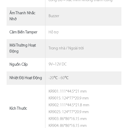
công Đỏ = Xác minh không thành công
Âm Thanh Nhắc
Buzzer
Nhở
Hỗ trợ
Cảm Biến Tamper
Môi Trường Hoạt
Trong nhà / Ngoài trời
Động
9V~12V DC
Nguồn Cấp
-20℃ - 60℃
Nhiệt Độ Hoạt Động
KR901: 111*44.5*21 mm
KR901S: 124*77*20.9 mm
KR902: 111*44.5*21.8 mm
Kích Thước
KR902S: 124*77*20.9 mm
KR903: 86*86*16.15 mm
KR904: 86*86*16.15 mm