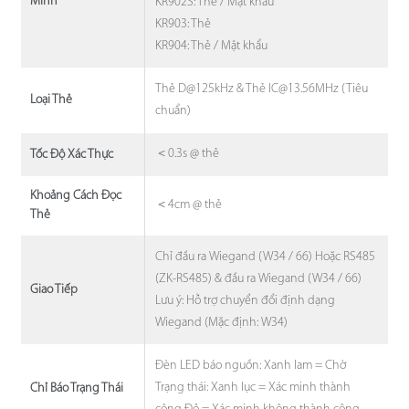
Minh
KR902S: Thẻ / Mật khẩu
KR903: Thẻ
KR904: Thẻ / Mật khẩu
Thẻ D@125kHz & Thẻ IC@13.56MHz (Tiêu
Loại Thẻ
chuẩn)
＜0.3s @ thẻ
Tốc Độ Xác Thực
Khoảng Cách Đọc
＜4cm @ thẻ
Thẻ
Chỉ đầu ra Wiegand (W34 / 66) Hoặc RS485
(ZK-RS485) & đầu ra Wiegand (W34 / 66)
Giao Tiếp
Lưu ý: Hỗ trợ chuyển đổi định dạng
Wiegand (Mặc định: W34)
Đèn LED báo nguồn: Xanh lam = Chờ
Trạng thái: Xanh lục = Xác minh thành
Chỉ Báo Trạng Thái