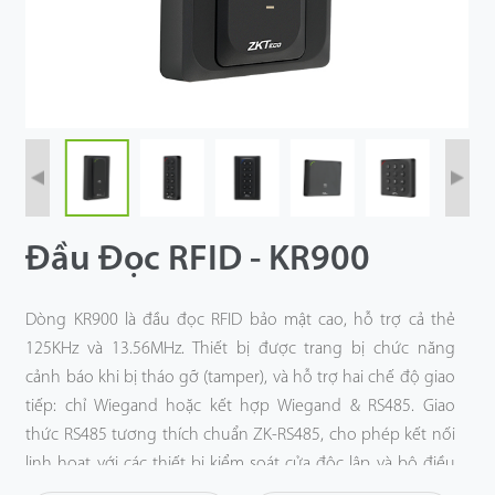
Công Nghệ
Hỗ Trợ
Đầu Đọc RFID - KR900
Dòng KR900 là đầu đọc RFID bảo mật cao, hỗ trợ cả thẻ
125KHz và 13.56MHz. Thiết bị được trang bị chức năng
cảnh báo khi bị tháo gỡ (tamper), và hỗ trợ hai chế độ giao
tiếp: chỉ Wiegand hoặc kết hợp Wiegand & RS485. Giao
thức RS485 tương thích chuẩn ZK-RS485, cho phép kết nối
linh hoạt với các thiết bị kiểm soát cửa độc lập và bộ điều
khiển của ZKTeco. Đồng thời, giao tiếp Wiegand cũng cho