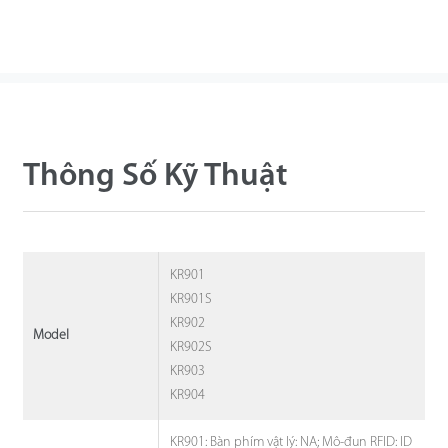
Thông Số Kỹ Thuật
KR901
KR901S
KR902
Model
KR902S
KR903
KR904
KR901: Bàn phím vật lý: NA; Mô-đun RFID: ID