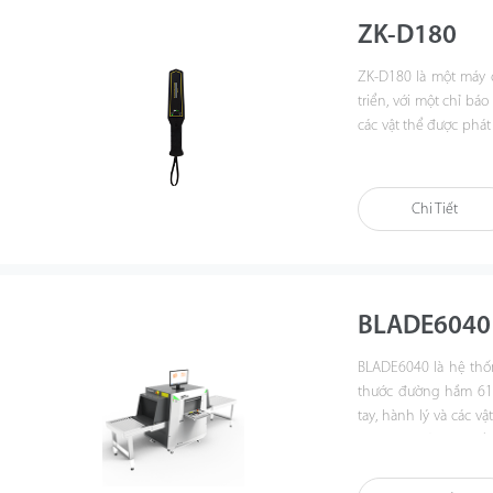
ZK-D180
ZK-D180 là một máy d
triển, với một chỉ bá
các vật thể được phát
đỏ). Đây là một công 
thanh và rung có thể 
ninh có thể nhận biết
Chi Tiết
BLADE6040
BLADE6040 là hệ thống
thước đường hầm 610
tay, hành lý và các v
ngờ như vũ khí, chất 
độc hại, chất dễ chá
đến nguy cơ mất an 