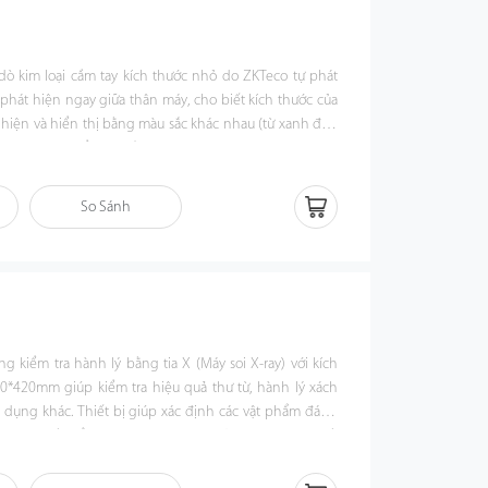
ò kim loại cầm tay kích thước nhỏ do ZKTeco tự phát
o phát hiện ngay giữa thân máy, cho biết kích thước của
 hiện và hiển thị bằng màu sắc khác nhau (từ xanh đến
cụ hoàn hảo để tăng tốc quá trình an ninh. Hiệu ứng âm
được kiểm soát, đặc điểm nổi bật khác là nhân viên an
 nguy cơ tiềm ẩn một cách lặng lẽ.
So Sánh
 kiểm tra hành lý bằng tia X (Máy soi X-ray) với kích
*420mm giúp kiểm tra hiệu quả thư từ, hành lý xách
ật dụng khác. Thiết bị giúp xác định các vật phẩm đáng
lỏng, chất nổ, ma túy, dao, súng chữa cháy, bom, chất
y, đạn dược và các vật thể nguy hiểm khác có thể dẫn
toàn tiềm ẩn khi nhận dạng số nguyên tử. Chất lượng