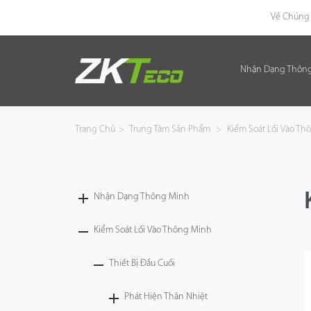
Về Chúng 
Nhận Dạng Thôn
Nhận Dạng Thông Minh
Kiểm Soát Lối Vào Thông Minh
Trang Chủ
>
Trung Tâm Sản Phẩm
>
Kiểm Soát Lối Vào T
Văn Phòng Thông Minh
Green Label
Nhận Dạng Thông Minh
Armatura
Kiểm Soát Lối Vào Thông Minh
Thiết Bị Đầu Cuối
Giải Pháp
Phát Hiện Thân Nhiệt
Dự Án