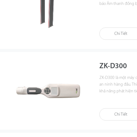
báo Âm thanh đồng b
Chi Tiết
ZK-D300
ZK-D300 là một máy d
an ninh hàng đầu. Thiế
khả năng phát hiện ti
Chi Tiết