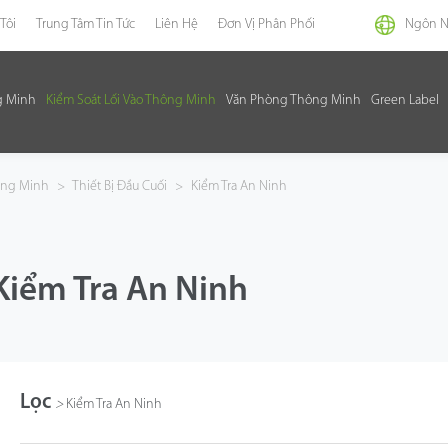
Tôi
Trung Tâm Tin Tức
Liên Hệ
Đơn Vị Phân Phối
Ngôn 
g Minh
Kiểm Soát Lối Vào Thông Minh
Văn Phòng Thông Minh
Green Label
hông Minh
>
Thiết Bị Đầu Cuối
>
Kiểm Tra An Ninh
Kiểm Tra An Ninh
Lọc
>
Kiểm Tra An Ninh