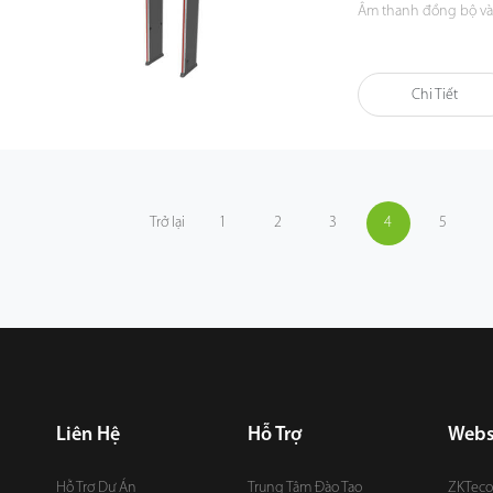
Âm thanh đồng bộ và
Chi Tiết
Trở lại
1
2
3
4
5
Liên Hệ
Hỗ Trợ
Webs
Hỗ Trợ Dự Án
Trung Tâm Đào Tạo
ZKTeco