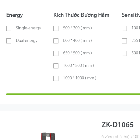
Energy
Kích Thước Đường Hầm
Sensiti
Single-energy
500 * 300 ( mm )
100 
Dual-energy
600 * 400 ( mm )
255 
650 * 500 ( mm )
500 
1000 * 800 ( mm )
1000 * 1000 ( mm )
ZK-D1065
6 vùng phát hiện 100