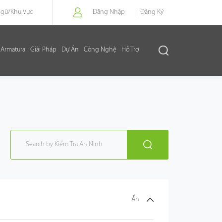
Ngữ/
Khu Vực
Đăng Nhập
Đăng Ký
Armatura
Giải Pháp
Dự Án
Công Nghệ
Hỗ Trợ
Ẩn