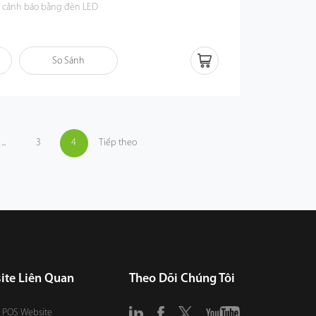
 cảnh báo bằng đèn LED
So Sánh
...
3
4
Tiếp theo
ite Liên Quan
Theo Dõi Chúng Tôi
 POS Website