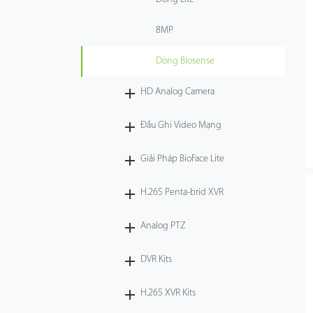
8MP
Dòng Biosense
HD Analog Camera
Đầu Ghi Video Mạng
Giải Pháp BioFace Lite
H.265 Penta-brid XVR
Analog PTZ
DVR Kits
H.265 XVR Kits