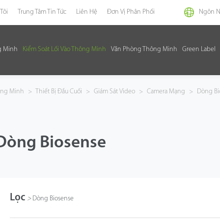
Tôi
Trung Tâm Tin Tức
Liên Hệ
Đơn Vị Phân Phối
Ngôn 
g Minh
Kiểm Soát Lối Vào Thông Minh
Văn Phòng Thông Minh
Green Label
hông Minh
>
Thiết Bị Đầu Cuối
>
Giám Sát Video
>
Camera Mạng
>
Dòng Bi
Dòng Biosense
Lọc
>
Dòng Biosense