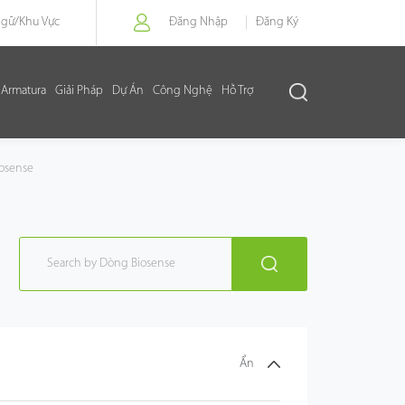
Ngữ/
Khu Vực
Đăng Nhập
Đăng Ký
Armatura
Giải Pháp
Dự Án
Công Nghệ
Hỗ Trợ
osense
Ẩn