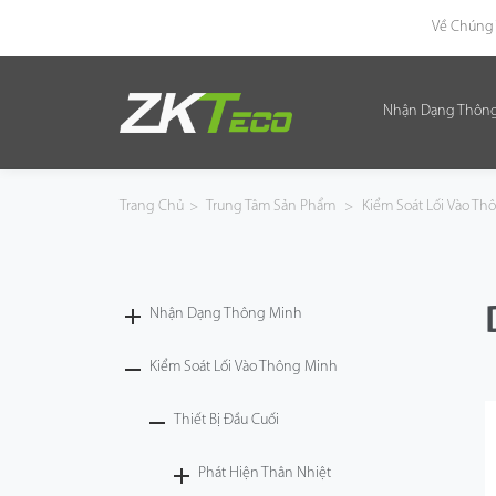
Về Chúng 
Nhận Dạng Thôn
Nhận Dạng Thông Minh
Kiểm Soát Lối Vào Thông Minh
Trang Chủ
>
Trung Tâm Sản Phẩm
>
Kiểm Soát Lối Vào T
Văn Phòng Thông Minh
Green Label
Nhận Dạng Thông Minh
Armatura
Kiểm Soát Lối Vào Thông Minh
Thiết Bị Đầu Cuối
Giải Pháp
Phát Hiện Thân Nhiệt
Dự Án