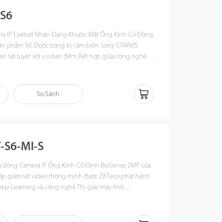
-S6
era
IP Eyeball Nhận Dạng Khuôn Mặt Ống Kính Có Động
ản phẩm S6. Được trang bị cảm biến Sony STARVIS
n sát tuyệt vời v o ban đêm. Kết hợp giữa công nghệ
nghệ tiên tiến khác, dòng camera IP 2MP Starlight Pro
ưởng cho các dự án, mang lại hình ảnh và giám sát video
ôi trường trong nhà và ngoài trời từ ban ngày đến ban
So Sánh
hận diện khuôn mặt tích hợp, các camera hỗ trợ triển
 danh sách trắng/đen trong các tình huống khác nhau.
P được tích hợp sẵn cho mỗi thiết bị, giúp việc xem
 thuận tiện và linh hoạt hơn.
-S6-MI-S
à dòng
Camera IP Ống Kính Cố Định BioSense 2MP
của
pháp giám sát video thông minh được ZKTeco phát hành
eep-Learning và công nghệ Thị giác máy tính.
U tiên tiến và mạnh mẽ, kết hợp với thuật toán phân
g dựa trên công nghệ thị giác máy tính, Camera IP
ó khả năng phát hiện và nhận diện chính xác con