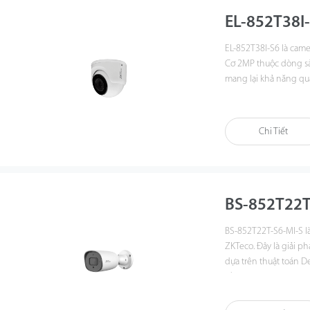
EL-852T38I
EL-852T38I-S6 là cam
Cơ 2MP thuộc dòng
s
mang lại khả năng qua
true WDR và các công 
là một giải pháp lý t
chất lượng cả trong m
Chi Tiết
đêm. Với thuật toán n
khai cảnh báo sự kiện
Chức năng đám mây P2
trực tiếp từ xa trở nên
BS-852T22T
BS-852T22T-S6-MI-S
l
ZKTeco. Đây là giải 
dựa trên thuật toán D
Bằng cách sử dụng CP
loại thông minh nhún
BioSense không chỉ c