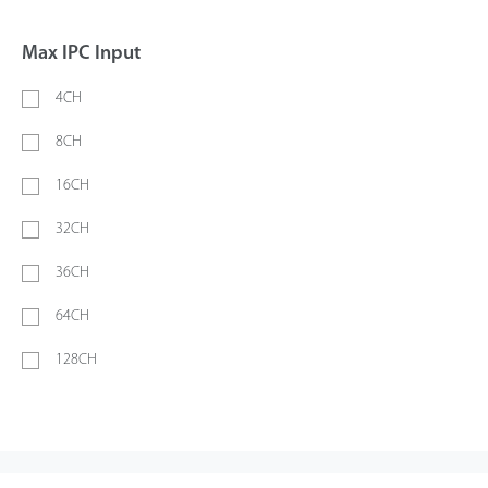
Max IPC Input
4CH
8CH
16CH
32CH
36CH
64CH
128CH