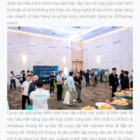
được tìm hiểu hành trình mua sắm hiện đại, tiện ích, bao gồm màn hình
kỹ thuật số và hệ thống tích hợp các công nghệ AI tùy chỉnh giúp nâng
cao doanh số bán hàng và sự hài lòng của khách hàng tại ZKDigimax
event.
Cùng các giải pháp kiểm soát truy cập nâng cao, quản lý kiểm soát lối
vào, bảo mật nâng cao kết hợp chấm công tiên tiến nhất từ ZKTeco &
Armatura, chúng tôi tự hào đã cung cấp trải nghiệm thực tế đầy ấn
tượng với những hệ thống và sản phẩm tập trung vào các lợi ích vượt
trội ở đa dạng các lĩnh vực, ngành nghề, đáp ứng được nhu cầu cũng