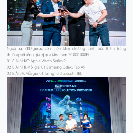
Ngoài ra, ZKDigimax còn triển khai chương trình bốc thăm trúng
thưởng với tổng giá trị quà tặng hơn 20.000.000Đ:
01 GIẢI NHẤT: Apple Watch Series 9
02 GIẢI NHÌ: Mỗi giải 01 Samsung Galaxy Tab A9
03 GIẢI BA: Mỗi giải 01 Tai nghe Bluetooth JBL