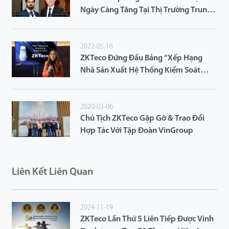
Ngày Càng Tăng Tại Thị Trường Trung
Đông Với Phương Châm Lấy Khách
Hàng Làm Trung Tâm
2022-05-16
ZKTeco Đứng Đầu Bảng “Xếp Hạng
Nhà Sản Xuất Hệ Thống Kiểm Soát
Truy Cập 2023” trên SecuriTIC
2020-03-06
Chủ Tịch ZKTeco Gặp Gỡ & Trao Đổi
Hợp Tác Với Tập Đoàn VinGroup
Liên Kết Liên Quan
2024-11-19
ZKTeco Lần Thứ 5 Liên Tiếp Được Vinh