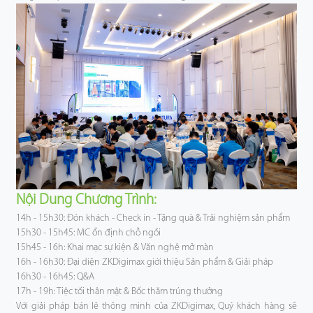
Nội Dung Chương Trình:
14h - 15h30: Đón khách - Check in - Tặng quà & Trải nghiệm sản phẩm
15h30 - 15h45: MC ổn định chỗ ngồi
15h45 - 16h: Khai mạc sự kiện & Văn nghệ mở màn
16h - 16h30: Đại diện ZKDigimax giới thiệu Sản phẩm & Giải pháp
16h30 - 16h45: Q&A
17h - 19h: Tiệc tối thân mật & Bốc thăm trúng thưởng
Với giải pháp bán lẻ thông minh của ZKDigimax, Quý khách hàng sẽ