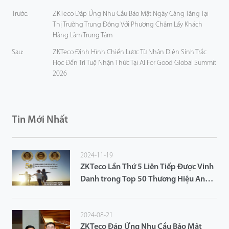
Trước:
ZKTeco Đáp Ứng Nhu Cầu Bảo Mật Ngày Càng Tăng Tại
Thị Trường Trung Đông Với Phương Châm Lấy Khách
Hàng Làm Trung Tâm
Sau:
ZKTeco Định Hình Chiến Lược Từ Nhận Diện Sinh Trắc
Học Đến Trí Tuệ Nhận Thức Tại AI For Good Global Summit
2026
Tin Mới Nhất
2024-11-19
ZKTeco Lần Thứ 5 Liên Tiếp Được Vinh
Danh trong Top 50 Thương Hiệu An
Ninh Hàng Đầu Thế Giới bởi Tạp Chí
a&s
2024-08-21
ZKTeco Đáp Ứng Nhu Cầu Bảo Mật