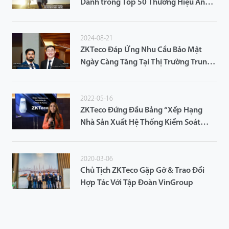
Danh trong Top 50 Thương Hiệu An
Ninh Hàng Đầu Thế Giới bởi Tạp Chí
a&s
2024-08-21
ZKTeco Đáp Ứng Nhu Cầu Bảo Mật
Ngày Càng Tăng Tại Thị Trường Trung
Đông Với Phương Châm Lấy Khách
Hàng Làm Trung Tâm
2022-05-16
ZKTeco Đứng Đầu Bảng “Xếp Hạng
Nhà Sản Xuất Hệ Thống Kiểm Soát
Truy Cập 2023” trên SecuriTIC
2020-03-06
Chủ Tịch ZKTeco Gặp Gỡ & Trao Đổi
Hợp Tác Với Tập Đoàn VinGroup