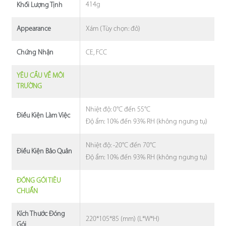
414g
Khối Lượng Tịnh
Xám (Tùy chọn: đỏ)
Appearance
CE, FCC
Chứng Nhận
YÊU CẦU VỀ MÔI
TRƯỜNG
Nhiệt độ: 0°C đến 55°C
Điều Kiện Làm Việc
Độ ẩm: 10% đến 93% RH (không ngưng tụ)
Nhiệt độ: -20°C đến 70°C
Điều Kiện Bảo Quản
Độ ẩm: 10% đến 93% RH (không ngưng tụ)
ĐÓNG GÓI TIÊU
CHUẨN
Kích Thước Đóng
220*105*85 (mm) (L*W*H)
Gói