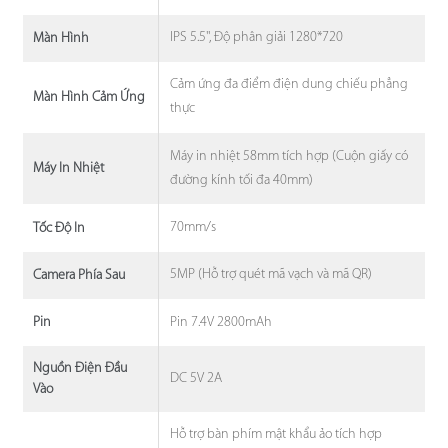
IPS 5.5'', Độ phân giải 1280*720
Màn Hình
Cảm ứng đa điểm điện dung chiếu phẳng
Màn Hình Cảm Ứng
thực
Máy in nhiệt 58mm tích hợp (Cuộn giấy có
Máy In Nhiệt
đường kính tối đa 40mm)
70mm/s
Tốc Độ In
5MP (Hỗ trợ quét mã vạch và mã QR)
Camera Phía Sau
Pin 7.4V 2800mAh
Pin
Nguồn Điện Đầu
DC 5V 2A
Vào
Hỗ trợ bàn phím mật khẩu ảo tích hợp