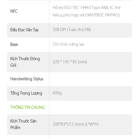
Hỗ trợ ISO / IEC 14443 Type A&B, IC, thẻ
NFC
felica, phù hợp với EMV/PBOC PAYPASS
508 DPI (Tuân thủ FBI)
Đầu Đọc Vân Tay
Chỉ chức năng sạc
Base
Kích Thước Đóng
220 * 105 * 85 (mm)
Gói
Handwriting Stylus
600g
Tổng Trọng Lượng
THÔNG TIN CHUNG
Kích Thước Sản
200*83*57.5 (mm) (L*W*H)
Phẩm