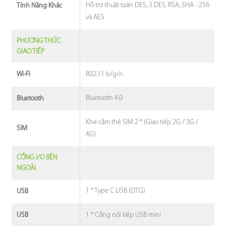
Hỗ trợ thuật toán DES, 3 DES, RSA, SHA - 256
Tính Năng Khác
và AES
PHƯƠNG THỨC
GIAO TIẾP
802.11 b/g/n
Wi-Fi
Bluetooth 4.0
Bluetooth
Khe cắm thẻ SIM 2 * (Giao tiếp 2G / 3G /
SIM
4G)
CỔNG I/O BÊN
NGOÀI
1 * Type C USB (OTG)
USB
1 * Cổng nối tiếp USB mini
USB