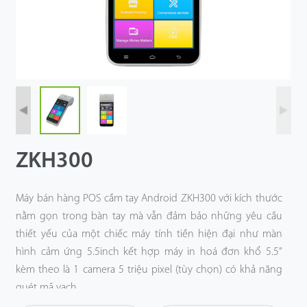
Công Nghệ
Hỗ Trợ
ZKH300
Máy bán hàng POS cầm tay Android ZKH300 với kích thước
nằm gọn trong bàn tay mà vẫn đảm bảo những yêu cầu
thiết yếu của một chiếc máy tính tiền hiện đại như màn
hình cảm ứng 5.5inch kết hợp máy in hoá đơn khổ 5.5”
kèm theo là 1 camera 5 triệu pixel (tùy chọn) có khả năng
quét mã vạch.
Máy bán hàng POS cầm tay ZKH300 còn được trang bị các