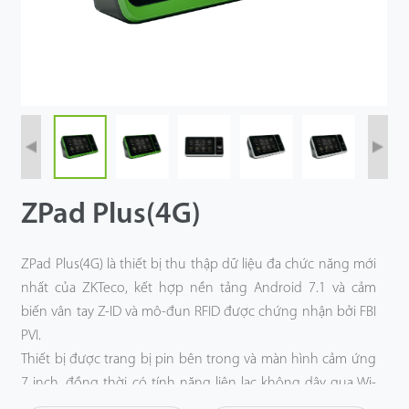
Công Nghệ
Hỗ Trợ
ZPad Plus(4G)
ZPad Plus(4G) là thiết bị thu thập dữ liệu đa chức năng mới
nhất của ZKTeco, kết hợp nền tảng Android 7.1 và cảm
biến vân tay Z-ID và mô-đun RFID được chứng nhận bởi FBI
PVI.
Thiết bị được trang bị pin bên trong và màn hình cảm ứng
7 inch, đồng thời có tính năng liên lạc không dây qua Wi-
Fi (tùy chọn) và Bluetooth.