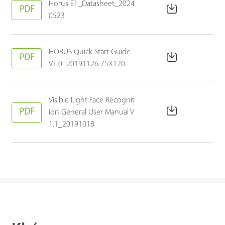
Horus E1_Datasheet_2024
PDF
0523
HORUS Quick Start Guide
PDF
V1.0_20191126 75X120
Visible Light Face Recognit
PDF
ion General User Manual V
1.1_20191018