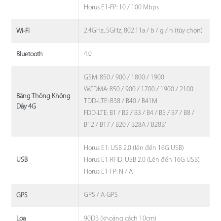
Horus E1-FP: 10 / 100 Mbps
2.4GHz, 5GHz, 802.11a / b / g / n (tùy chọn)
Wi-Fi
4.0
Bluetooth
GSM: 850 / 900 / 1800 / 1900
WCDMA: 850 / 900 / 1700 / 1900 / 2100
Băng Thông Không
TDD-LTE: B38 / B40 / B41M
Dây 4G
FDD-LTE: B1 / B2 / B3 / B4 / B5 / B7 / B8 /
B12 / B17 / B20 / B28A / B28B’
Horus E1: USB 2.0 (lên đến 16G USB)
Horus E1-RFID: USB 2.0 (Lên đến 16G USB)
USB
Horus E1-FP: N / A
GPS / A-GPS
GPS
90DB (khoảng cách 10cm)
Loa