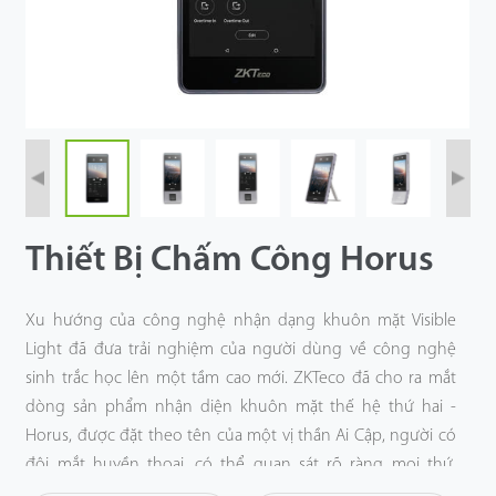
Công Nghệ
Hỗ Trợ
Thiết Bị Chấm Công Horus
Xu hướng của công nghệ nhận dạng khuôn mặt Visible
Light đã đưa trải nghiệm của người dùng về công nghệ
sinh trắc học lên một tầm cao mới. ZKTeco đã cho ra mắt
dòng sản phẩm nhận diện khuôn mặt thế hệ thứ hai -
Horus, được đặt theo tên của một vị thần Ai Cập, người có
đôi mắt huyền thoại, có thể quan sát rõ ràng mọi thứ.
Horus là một trong những thiết bị đầu cuối kiểm soát truy