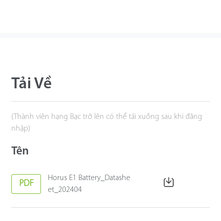
Tải Về
(Thành viên hạng Bạc trở lên có thể tải xuống sau khi đăng
nhập)
Tên
Horus E1 Battery_Datashe
PDF
et_202404