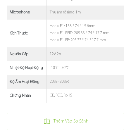
Thu âm rõ ràng 1m
Microphone
Horus E1: 158 * 74 * 15.6mm
Horus E1-RFID: 205.33 * 74 * 17.7 mm
Kích Thước
Horus E1-FP: 205.33 * 74 * 17.7 mm
12V 2A
Nguồn Cấp
-10°C - 50°C
Nhiệt Độ Hoạt Động
20% - 80%RH
Độ Ẩm Hoạt Động
CE, FCC, RoHS
Chứng Nhận
Thêm Vào So Sánh