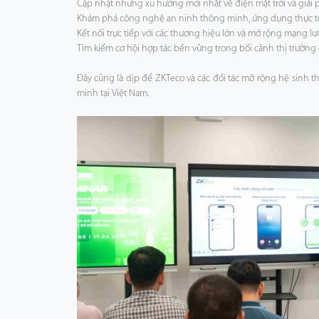
Cập nhật những xu hướng mới nhất về điện mặt trời và giải 
Khám phá công nghệ an ninh thông minh, ứng dụng thực t
Kết nối trực tiếp với các thương hiệu lớn và mở rộng mạng l
Tìm kiếm cơ hội hợp tác bền vững trong bối cảnh thị trườ
Đây cũng là dịp để ZKTeco và các đối tác mở rộng hệ sinh th
minh tại Việt Nam.