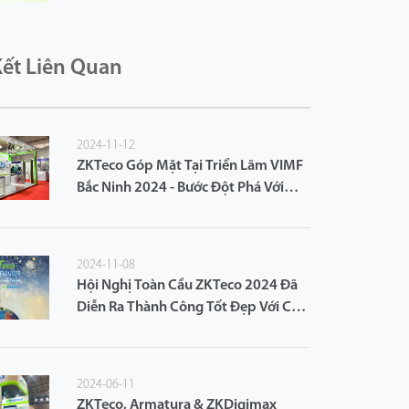
Kết Liên Quan
2024-11-12
ZKTeco Góp Mặt Tại Triển Lãm VIMF
Bắc Ninh 2024 - Bước Đột Phá Với
Giải Pháp An Ninh Thông Minh
2024-11-08
Hội Nghị Toàn Cầu ZKTeco 2024 Đã
Diễn Ra Thành Công Tốt Đẹp Với Chủ
Đề: "Vẽ Nên Tiềm Năng Vô Hạn Cho
Tương Lai"
2024-06-11
ZKTeco, Armatura & ZKDigimax