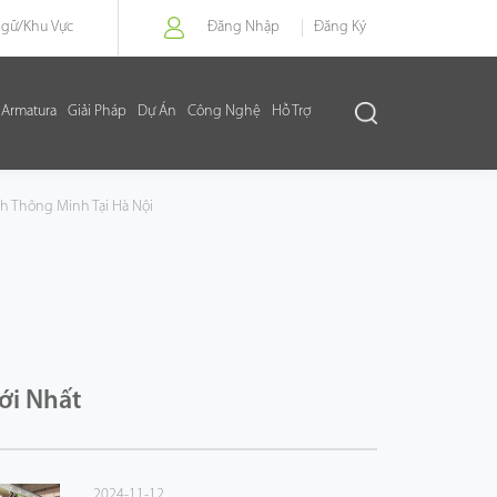
Ngữ/
Khu Vực
Đăng Nhập
Đăng Ký
Armatura
Giải Pháp
Dự Án
Công Nghệ
Hỗ Trợ
h Thông Minh Tại Hà Nội
ới Nhất
2024-11-12