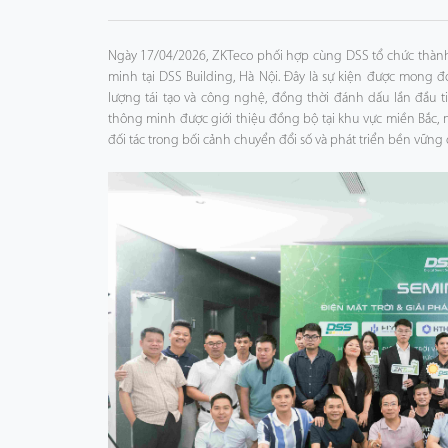
Công Nghệ
Ngày 17/04/2026, ZKTeco phối hợp cùng DSS tổ chức thành
minh tại DSS Building, Hà Nội. Đây là sự kiện được mong đ
Hỗ Trợ
lượng tái tạo và công nghệ, đồng thời đánh dấu lần đầu ti
thông minh được giới thiệu đồng bộ tại khu vực miền Bắc,
đối tác trong bối cảnh chuyển đổi số và phát triển bền vữn