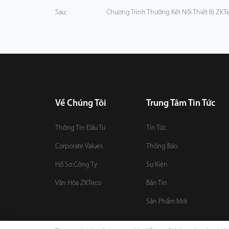
Sau:
Chương Trình Thưởng Kết Nối Thiết Bị ZKTe
Về Chúng Tôi
Trung Tâm Tin Tức
Thông Tin Đầu Tư
Tin Tức
Corporate Values
Thông Báo
Hồ Sơ Công Ty
Sự Kiện
Văn Hóa ZKTeco
Bản Tin
Sản Phẩm Mới