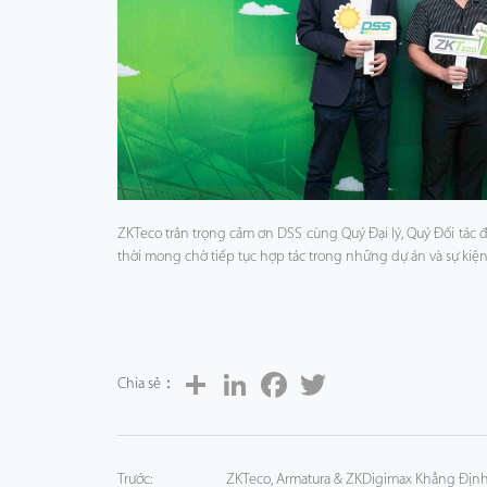
ZKTeco trân trọng cảm ơn DSS cùng Quý Đại lý, Quý Đối tác
thời mong chờ tiếp tục hợp tác trong những dự án và sự kiện 
Share
LinkedIn
Facebook
Twitter
Chia sẻ：
Trước:
ZKTeco, Armatura & ZKDigimax Khẳng Địn