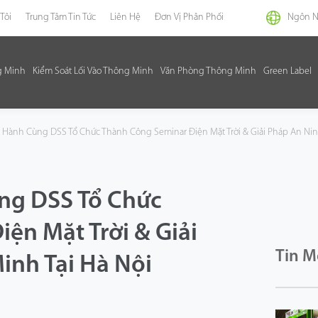
Tôi
Trung Tâm Tin Tức
Liên Hệ
Đơn Vị Phân Phối
Ngôn 
g Minh
Kiểm Soát Lối Vào Thông Minh
Văn Phòng Thông Minh
Green Label
Hành Cùng DSS Tổ Chức Thành Công Seminar Điện Mặt Trời & Giải Pháp An Nin
ng DSS Tổ Chức
ện Mặt Trời & Giải
Tin M
inh Tại Hà Nội