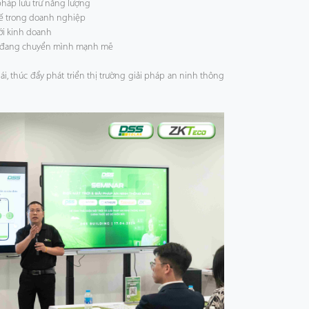
pháp lưu trữ năng lượng
ế trong doanh nghiệp
ưới kinh doanh
ng đang chuyển mình mạnh mẽ
ái, thúc đẩy phát triển thị trường giải pháp an ninh thông