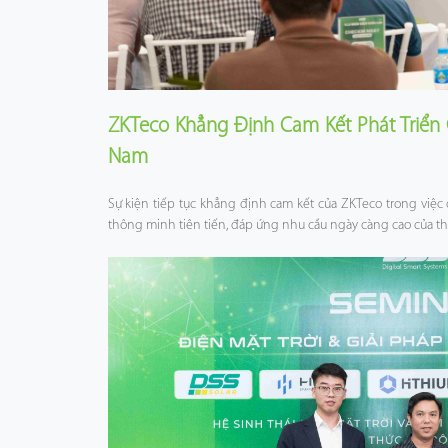
ZKTeco Khẳng Định Cam Kết Phát Triển 
Nam
Sự kiện tiếp tục khẳng định cam kết của ZKTeco trong việc
thông minh tiên tiến, đáp ứng nhu cầu ngày càng cao của thị