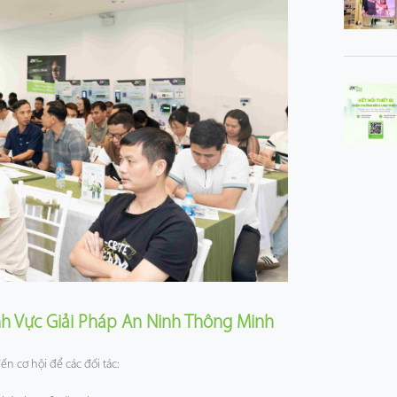
nh Vực Giải Pháp An Ninh Thông Minh
n cơ hội để các đối tác: