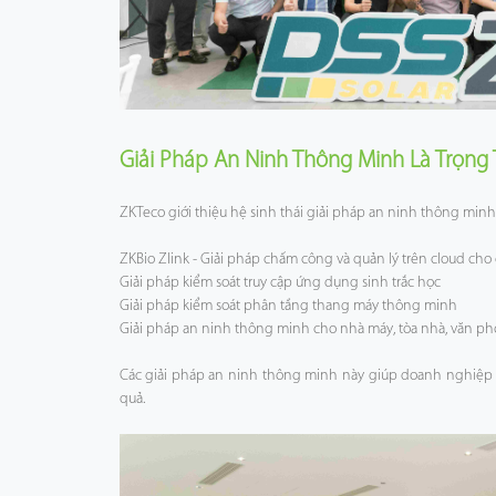
Giải Pháp An Ninh Thông Minh Là Trọng 
ZKTeco giới thiệu hệ sinh thái giải pháp an ninh thông minh
ZKBio Zlink - Giải pháp chấm công và quản lý trên cloud ch
Giải pháp kiểm soát truy cập ứng dụng sinh trắc học
Giải pháp kiểm soát phân tầng thang máy thông minh
Giải pháp an ninh thông minh cho nhà máy, tòa nhà, văn p
Các giải pháp an ninh thông minh này giúp doanh nghiệp nâ
quả.