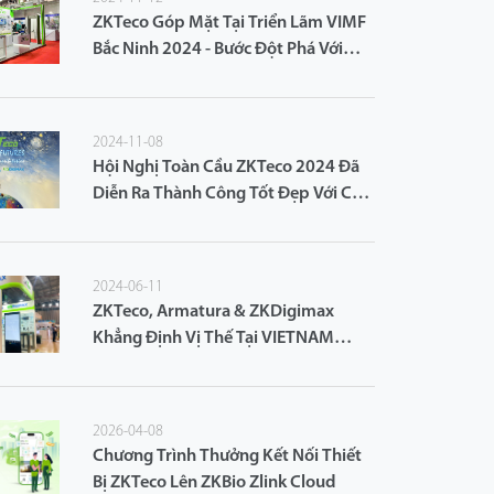
ZKTeco Góp Mặt Tại Triển Lãm VIMF
Bắc Ninh 2024 - Bước Đột Phá Với
Giải Pháp An Ninh Thông Minh
2024-11-08
Hội Nghị Toàn Cầu ZKTeco 2024 Đã
Diễn Ra Thành Công Tốt Đẹp Với Chủ
Đề: "Vẽ Nên Tiềm Năng Vô Hạn Cho
Tương Lai"
2024-06-11
ZKTeco, Armatura & ZKDigimax
Khẳng Định Vị Thế Tại VIETNAM
ICTCOMM 2024
2026-04-08
Chương Trình Thưởng Kết Nối Thiết
Bị ZKTeco Lên ZKBio Zlink Cloud