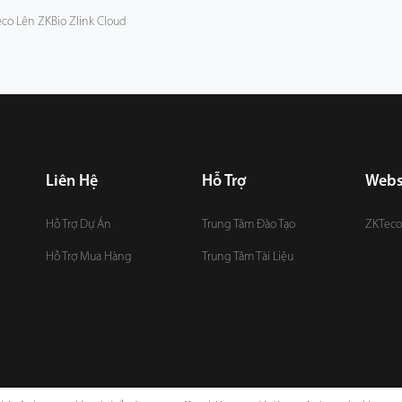
co Lên ZKBio Zlink Cloud
Liên Hệ
Hỗ Trợ
Webs
Hỗ Trợ Dự Án
Trung Tâm Đào Tạo
ZKTeco
Hỗ Trợ Mua Hàng
Trung Tâm Tài Liệu