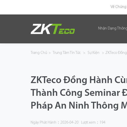
Về Chúng 
Nhận Dạng Thôn
Nhận Dạng Thông Minh
Kiểm Soát Lối Vào Thông Minh
Trang Chủ
>
Trung Tâm Tin Tức
>
Sự Kiện
>
ZKTeco Đồng 
Văn Phòng Thông Minh
ZKTeco Đồng Hành Cù
Green Label
Thành Công Seminar Đi
Armatura
Pháp An Ninh Thông M
Giải Pháp
Dự Án
Ngày Phát Hành：2026-04-20
Lượt xem：194