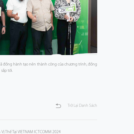
 đã đồng hành tạo nên thành công của chương trình, đồng
sắp tới.
Trở Lại Danh Sách
h Vị Thế Tại VIETNAM ICTCOMM 2024