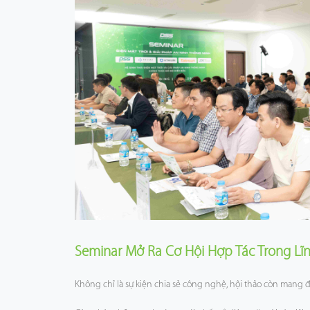
Seminar Mở Ra Cơ Hội Hợp Tác Trong Lĩ
Không chỉ là sự kiện chia sẻ công nghệ, hội thảo còn mang đế