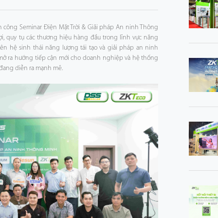
 công Seminar Điện Mặt Trời & Giải pháp An ninh Thông
ợi, quy tụ các thương hiệu hàng đầu trong lĩnh vực năng
ên hệ sinh thái năng lượng tái tạo và giải pháp an ninh
 mở ra hướng tiếp cận mới cho doanh nghiệp và hệ thống
g đang diễn ra mạnh mẽ.