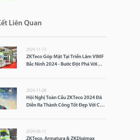
Kết Liên Quan
2024-11-12
ZKTeco Góp Mặt Tại Triển Lãm VIMF
Bắc Ninh 2024 - Bước Đột Phá Với
Giải Pháp An Ninh Thông Minh
2024-11-08
Hội Nghị Toàn Cầu ZKTeco 2024 Đã
Diễn Ra Thành Công Tốt Đẹp Với Chủ
Đề: "Vẽ Nên Tiềm Năng Vô Hạn Cho
Tương Lai"
2024-06-11
ZKTeco, Armatura & ZKDigimax