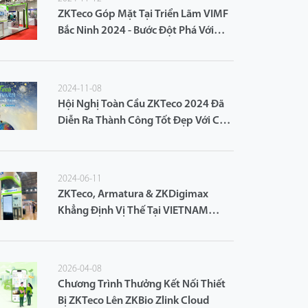
ZKTeco Góp Mặt Tại Triển Lãm VIMF
Bắc Ninh 2024 - Bước Đột Phá Với
Giải Pháp An Ninh Thông Minh
2024-11-08
Hội Nghị Toàn Cầu ZKTeco 2024 Đã
Diễn Ra Thành Công Tốt Đẹp Với Chủ
Đề: "Vẽ Nên Tiềm Năng Vô Hạn Cho
Tương Lai"
2024-06-11
ZKTeco, Armatura & ZKDigimax
Khẳng Định Vị Thế Tại VIETNAM
ICTCOMM 2024
2026-04-08
Chương Trình Thưởng Kết Nối Thiết
Bị ZKTeco Lên ZKBio Zlink Cloud