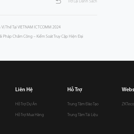
Trở Lại Danh Sách
h Vị Thế Tại VIETNAM ICTCOMM 2024
iải Pháp Chấm Công – Kiểm Soát Truy Cập Hiện Đại
Liên Hệ
Hỗ Trợ
Webs
Hỗ Trợ Dự Án
Trung Tâm Đào Tạo
ZKTeco
Hỗ Trợ Mua Hàng
Trung Tâm Tài Liệu