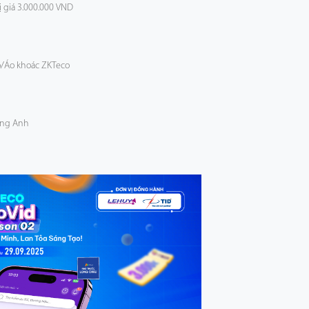
ị giá 3.000.000 VND
o/Áo khoác ZKTeco
àng Anh