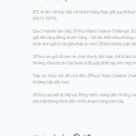
BTC sẽ liên hệ trực tiếp với khách hàng đoạt giải qua thông
(06/10-10/10).
Qua 2 mùa thi liên tiếp, ZKTeco Video Creative Challenge 20
gắn kết cộng đồng khách hàng – đối tác. Mỗi video không c
phản ánh giá trị của giải pháp an ninh ZKTeco trong cuộc s
ZKTeco xin gửi lời cảm ơn chân thành đến toàn thể khách hà
Những video dự thi của Series II đã góp phần tạo nên một mù
Tiếp tục theo dõi để chờ đón ZKTeco Video Creative Chall
thưởng hấp dẫn hơn!
ZKTeco cam kết sẽ tiếp tục đồng hành, mang đến những cuộc 
bảo mật thông minh đến nhiều khách hàng hơn nữa.
Share
LinkedIn
Facebook
Twitter