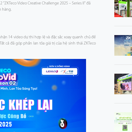
2 "ZKTeco Video Creative Challenge 2025 – Series II" đã
h hàng.
 nhận 14 video dự thi hợp lệ và đặc sắc xoay quanh chủ đề
ất cả đã góp phần lan tỏa giá trị của hệ sinh thái ZKTeco