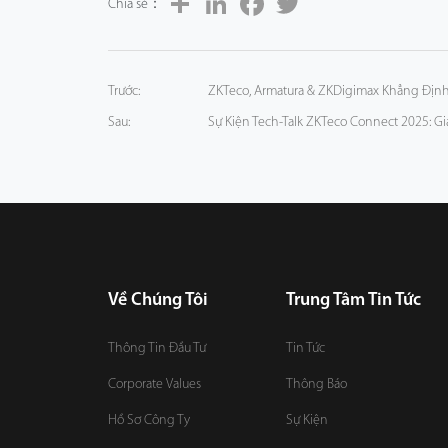
Chia sẻ：
Trước:
ZKTeco, Armatura & ZKDigimax Khẳng Địn
Sau:
Sự Kiện Tech-Talk ZKTeco Connect 2025: G
Về Chúng Tôi
Trung Tâm Tin Tức
Thông Tin Đầu Tư
Tin Tức
Corporate Values
Thông Báo
Hồ Sơ Công Ty
Sự Kiện