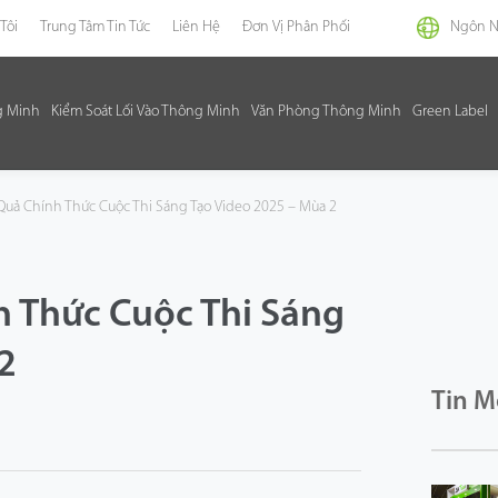
Tôi
Trung Tâm Tin Tức
Liên Hệ
Đơn Vị Phân Phối
Ngôn 
g Minh
Kiểm Soát Lối Vào Thông Minh
Văn Phòng Thông Minh
Green Label
Quả Chính Thức Cuộc Thi Sáng Tạo Video 2025 – Mùa 2
h Thức Cuộc Thi Sáng
2
Tin M