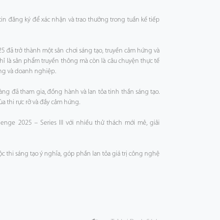
 tin đăng ký để xác nhận và trao thưởng trong tuần kế tiếp
25 đã trở thành một sân chơi sáng tạo, truyền cảm hứng và
hỉ là sản phẩm truyền thông mà còn là câu chuyện thực tế
ống và doanh nghiệp.
ng đã tham gia, đồng hành và lan tỏa tinh thần sáng tạo.
a thi rực rỡ và đầy cảm hứng.
enge 2025 – Series III với nhiều thử thách mới mẻ, giải
thi sáng tạo ý nghĩa, góp phần lan tỏa giá trị công nghệ