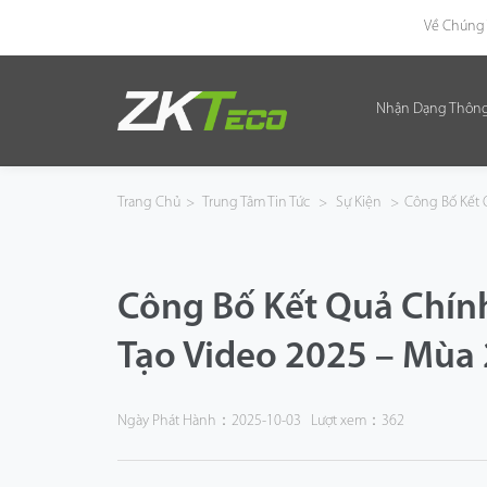
Về Chúng 
Nhận Dạng Thôn
Nhận Dạng Thông Minh
Kiểm Soát Lối Vào Thông Minh
Trang Chủ
>
Trung Tâm Tin Tức
>
Sự Kiện
>
Công Bố Kết 
Văn Phòng Thông Minh
Công Bố Kết Quả Chín
Green Label
Tạo Video 2025 – Mùa 
Armatura
Giải Pháp
Ngày Phát Hành：2025-10-03
Lượt xem：362
Dự Án