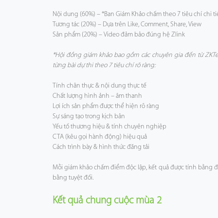
Nội dung (60%) – *Ban Giám Khảo chấm theo 7 tiêu chí chi ti
Tương tác (20%) – Dựa trên Like, Comment, Share, View
Sản phẩm (20%) – Video đảm bảo đúng hệ Zlink
*Hội đồng giám khảo bao gồm các chuyên gia đến từ ZKTec
từng bài dự thi theo 7 tiêu chí rõ ràng:
Tính chân thực & nội dung thực tế
Chất lượng hình ảnh – âm thanh
Lợi ích sản phẩm được thể hiện rõ ràng
Sự sáng tạo trong kịch bản
Yếu tố thương hiệu & tính chuyên nghiệp
CTA (kêu gọi hành động) hiệu quả
Cách trình bày & hình thức đăng tải
Mỗi giám khảo chấm điểm độc lập, kết quả được tính bằng 
bằng tuyệt đối.
Kết quả chung cuộc mùa 2