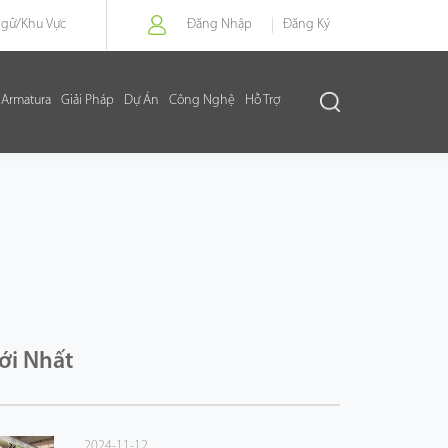
Ngữ/
Khu Vực
Đăng Nhập
Đăng Ký
Armatura
Giải Pháp
Dự Án
Công Nghệ
Hỗ Trợ
ới Nhất
2024-11-12