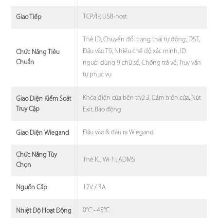
TCP/IP, USB-host
Giao Tiếp
Thẻ ID, Chuyển đổi trạng thái tự động, DST,
Đầu vào T9, Nhiều chế độ xác minh, ID
Chức Năng Tiêu
Chuẩn
người dùng 9 chữ số, Chống trả về, Truy vấn
tự phục vụ
Khóa điện của bên thứ 3, Cảm biến cửa, Nút
Giao Diện Kiểm Soát
Truy Cập
Exit, Báo động
Đầu vào & đầu ra Wiegand
Giao Diện Wiegand
Chức Năng Tùy
Thẻ IC, Wi-Fi, ADMS
Chọn
12V / 3A
Nguồn Cấp
0°C - 45°C
Nhiệt Độ Hoạt Động