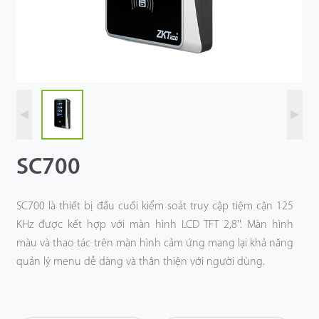
Công Nghệ
Hỗ Trợ
SC700
SC700 là thiết bị đầu cuối kiểm soát truy cập tiệm cận 125
KHz được kết hợp với màn hình LCD TFT 2,8''. Màn hình
màu và thao tác trên màn hình cảm ứng mang lại khả năng
quản lý menu dễ dàng và thân thiện với người dùng.
Khi được kết nối với PC thông qua Ethernet, SC700 được