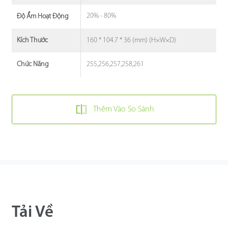
20% - 80%
Độ Ẩm Hoạt Động
160 * 104.7 * 36 (mm) (H×W×D)
Kích Thước
255,256,257,258,261
Chức Năng
Thêm Vào So Sánh
Tải Về