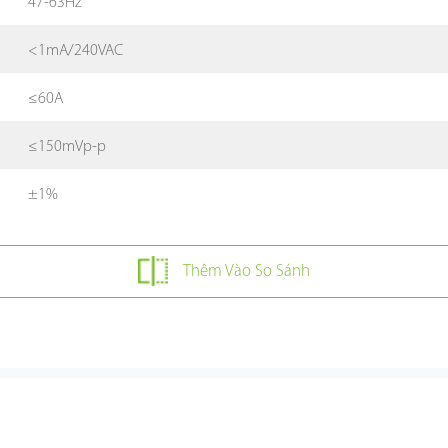
47-63Hz
<1mA/240VAC
≤60A
≤150mVp-p
±1%
Thêm Vào So Sánh