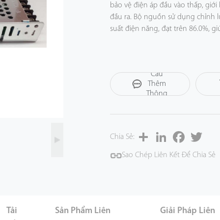
bảo vệ điện áp đầu vào thấp, giớ
đầu ra. Bộ nguồn sử dụng chỉnh lư
suất điện năng, đạt trên 86.0%, gi
Yêu
Cầu
Thêm
Thông
Tin
Share
LinkedIn
Facebook
Twitt
Chia Sẻ:
Sao Chép Liên Kết Để Chia Sẻ
Tải
Sản Phẩm Liên
Giải Pháp Liên