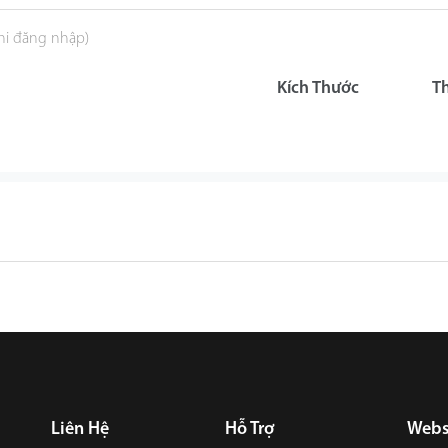
khi đăng nhập)
Kích Thước
T
Liên Hệ
Hỗ Trợ
Webs