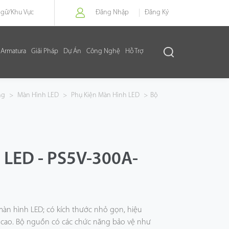
Ngữ/
Khu Vực
Đăng Nhập
Đăng Ký
Armatura
Giải Pháp
Dự Án
Công Nghệ
Hỗ Trợ
ng
>
Màn Hình LED
>
Phụ Kiện Màn Hình LED
>
Bộ
LED - PS5V-300A-
àn hình LED; có kích thước nhỏ gọn, hiệu
ậy cao. Bộ nguồn có các chức năng bảo vệ như