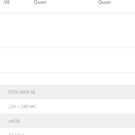
Về
Quan
Quan
PS5V-300A-NL
220 ~ 240 VAC
≤4.0A