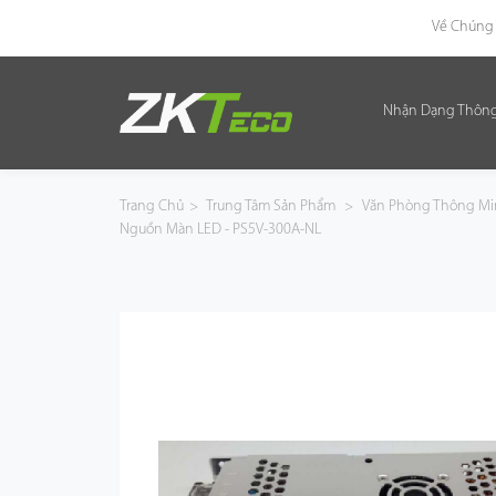
Về Chúng 
Nhận Dạng Thôn
Nhận Dạng Thông Minh
Kiểm Soát Lối Vào Thông Minh
Trang Chủ
>
Trung Tâm Sản Phẩm
>
Văn Phòng Thông M
Nguồn Màn LED - PS5V-300A-NL
Văn Phòng Thông Minh
Green Label
Armatura
Giải Pháp
Dự Án