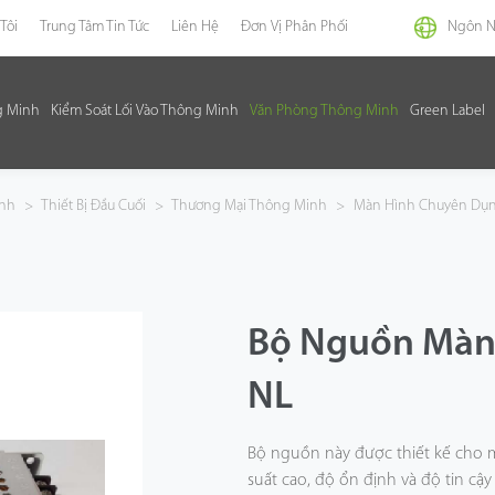
Tôi
Trung Tâm Tin Tức
Liên Hệ
Đơn Vị Phân Phối
Ngôn 
g Minh
Kiểm Soát Lối Vào Thông Minh
Văn Phòng Thông Minh
Green Label
inh
>
Thiết Bị Đầu Cuối
>
Thương Mại Thông Minh
>
Màn Hình Chuyên Dụ
Bộ Nguồn Màn 
NL
Bộ nguồn này được thiết kế cho m
suất cao, độ ổn định và độ tin c