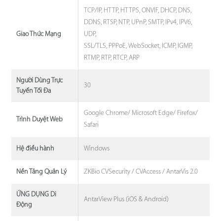
TCP/IP, HTTP, HTTPS, ONVIF, DHCP, DNS,
DDNS, RTSP, NTP, UPnP, SMTP, IPv4, IPV6,
UDP,
Giao Thức Mạng
SSL/TLS, PPPoE, WebSocket, ICMP, IGMP,
RTMP, RTP, RTCP, ARP
Người Dùng Trực
30
Tuyến Tối Đa
Google Chrome/ Microsoft Edge/ Firefox/
Trình Duyệt Web
Safari
Windows
Hệ điều hành
ZKBio CVSecurity / CVAccess / AntarVis 2.0
Nền Tảng Quản Lý
ỨNG DỤNG Di
AntarView Plus (iOS & Android)
Động