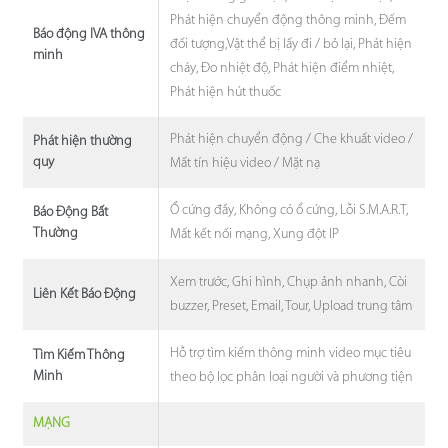
Phát hiện chuyển động thông minh, Đếm
Báo động IVA thông
đối tượng,Vật thể bị lấy đi / bỏ lại, Phát hiện
minh
cháy, Đo nhiệt độ, Phát hiện điểm nhiệt,
Phát hiện hút thuốc
Phát hiện chuyển động / Che khuất video /
Phát hiện thường
quy
Mất tín hiệu video / Mặt nạ
Ổ cứng đầy, Không có ổ cứng, Lỗi S.M.A.R.T,
Báo Động Bất
Thường
Mất kết nối mạng, Xung đột IP
Xem trước, Ghi hình, Chụp ảnh nhanh, Còi
Liên Kết Báo Động
buzzer, Preset, Email, Tour, Upload trung tâm
Hỗ trợ tìm kiếm thông minh video mục tiêu
Tìm Kiếm Thông
Minh
theo bộ lọc phân loại người và phương tiện
MẠNG