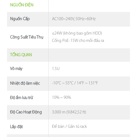
NGUỒN ĐIỆN
AC100~240V, 50Hz~60Hz
Nguồn Cấp
≤24W (không bao gồm HDD)
Công Suất Tiêu Thụ
Cổng PoE: 15W cho mỗi đầu ra
TỔNG QUAN
1.5U
Vỏ máy
-10°C ~ 55°C / 14°F ~ 131°F
Nhiệt độ làm việc
10% ~ 90%
Độ ẩm lưu trữ
3.000 m (9.842,52 ft)
Độ Cao Hoạt Động
Để bàn / Gắn tủ rack
Lắp đặt