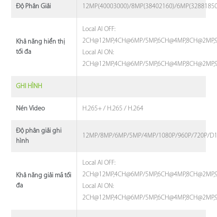
12MP(40003000)/8MP(38402160)/6MP(32881850
Độ Phân Giải
Local AI OFF:
2CH@12MP,4CH@6MP/5MP,6CH@4MP,8CH@2MP,
Khả năng hiển thị
tối đa
Local AI ON:
2CH@12MP,4CH@6MP/5MP,6CH@4MP,8CH@2MP,
GHI HÌNH
H.265+ / H.265 / H.264
Nén Video
Độ phân giải ghi
12MP/8MP/6MP/5MP/4MP/1080P/960P/720P/D1/V
hình
Local AI OFF:
2CH@12MP,4CH@6MP/5MP,6CH@4MP,8CH@2MP,
Khả năng giải mã tối
đa
Local AI ON:
2CH@12MP,4CH@6MP/5MP,6CH@4MP,8CH@2MP,