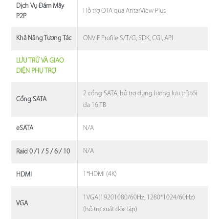
Dịch Vụ Đám Mây
Hỗ trợ OTA qua AntarView Plus
P2P
ONVIF Profile S/T/G, SDK, CGI, API
Khả Năng Tương Tác
LƯU TRỮ VÀ GIAO
DIỆN PHỤ TRỢ
2 cổng SATA, hỗ trợ dung lượng lưu trữ tối
Cổng SATA
đa 16 TB
N/A
eSATA
N/A
Raid 0 /1 / 5 / 6 / 10
1*HDMI (4K)
HDMI
1VGA(19201080/60Hz, 1280*1024/60Hz)
VGA
(hỗ trợ xuất độc lập)