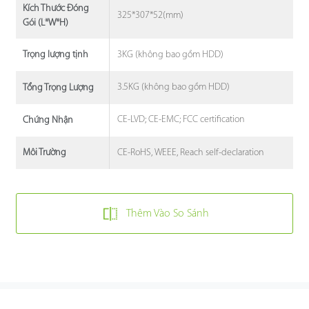
Kích Thước Đóng
325*307*52(mm)
Gói (L*W*H)
3KG (không bao gồm HDD)
Trọng lượng tịnh
3.5KG (không bao gồm HDD)
Tổng Trọng Lượng
CE-LVD; CE-EMC; FCC certification
Chứng Nhận
CE-RoHS, WEEE, Reach self-declaration
Môi Trường
Thêm Vào So Sánh