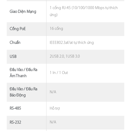
1 cổng RJ-45 (10/100/1000 Mbps tự thích
Giao Diện Mạng
ứng)
16 cổng
Cổng PoE
IEEE802.3af/at tự thích ứng
Chuẩn
2USB 2.0, 1USB 3.0
USB
Đầu Vào / Đầu Ra
1 In / 1 Out
Âm Thanh
Đầu Vào / Đầu Ra
N/A
Báo Động
Hỗ trợ
RS-485
N/A
RS-232