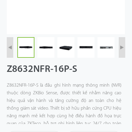
Công Nghệ
Hỗ Trợ
Z8632NFR-16P-S
Z8632NFR-16P-S là đầu ghi hình mạng thông minh (NVR)
thuộc dòng ZKBio Sense, được thiết kế nhằm nâng cao
hiệu quả vận hành và tăng cường độ an toàn cho hệ
thống giám sát video. Thiết bị sở hữu phần cứng CPU hiệu
năng mạnh mẽ kết hợp cùng hệ điều hành đồ họa trực
quan của ZKTeco, hỗ trợ ghi hình liên tục 24/7 cho toàn
bộ kênh camera và các sự kiện báo động thông minh.