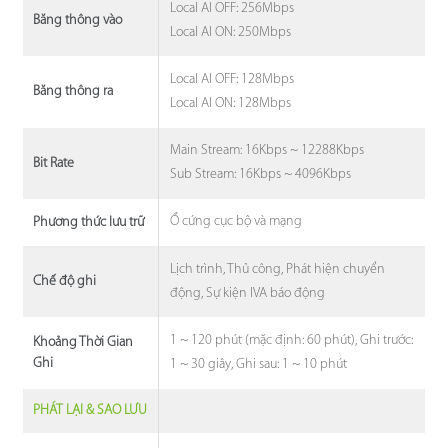
Local AI OFF: 256Mbps
Băng thông vào
Local AI ON: 250Mbps
Local AI OFF: 128Mbps
Băng thông ra
Local AI ON: 128Mbps
Main Stream: 16Kbps ~ 12288Kbps
Bit Rate
Sub Stream: 16Kbps ~ 4096Kbps
Ổ cứng cục bộ và mạng
Phương thức lưu trữ
Lịch trình, Thủ công, Phát hiện chuyển
Chế độ ghi
động, Sự kiện IVA báo động
1 ~ 120 phút (mặc định: 60 phút), Ghi trước:
Khoảng Thời Gian
Ghi
1 ~ 30 giây, Ghi sau: 1 ~ 10 phút
PHÁT LẠI & SAO LƯU