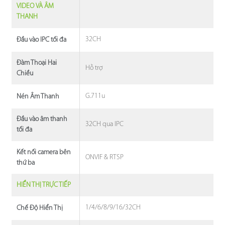
VIDEO VÀ ÂM
THANH
32CH
Đầu vào IPC tối đa
Đàm Thoại Hai
Hỗ trợ
Chiều
G.711u
Nén Âm Thanh
Đầu vào âm thanh
32CH qua IPC
tối đa
Kết nối camera bên
ONVIF & RTSP
thứ ba
HIỂN THỊ TRỰC TIẾP
1/4/6/8/9/16/32CH
Chế Độ Hiển Thị