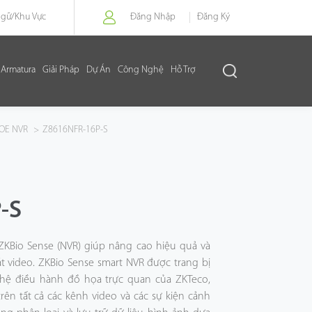
Ngữ/
Khu Vực
Đăng Nhập
Đăng Ký
Armatura
Giải Pháp
Dự Án
Công Nghệ
Hỗ Trợ
OE NVR
>
Z8616NFR-16P-S
-S
KBio Sense (NVR) giúp nâng cao hiệu quả và
t video. ZKBio Sense smart NVR được trang bị
ệ điều hành đồ họa trực quan của ZKTeco,
rên tất cả các kênh video và các sự kiện cảnh