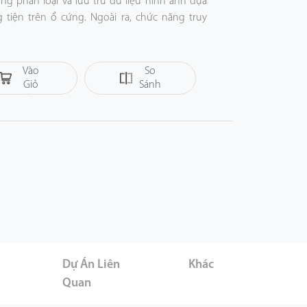
g phân loại và lưu trữ dữ liệu hình ảnh dựa
tiện trên ổ cứng. Ngoài ra, chức năng truy
 nhanh các mục tiêu cụ thể (người / phương
hóng xác định các đoạn video quan trọng và
Thêm
Vào
So
o hiệu quả và mức độ an toàn của hệ thống
Giỏ
Sánh
Hàng
hác nhau bao gồm cơ sở giáo dục, văn phòng
 khu dân cư và các hoạt động an ninh công
er
Dự Án Liên
Khác
Quan