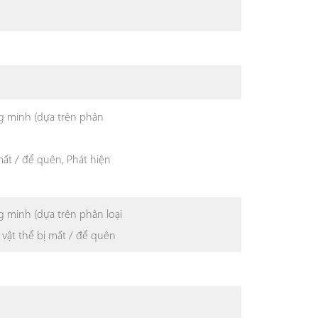
g minh (dựa trên phân
mất / để quên, Phát hiện
g minh (dựa trên phân loại
vật thể bị mất / để quên