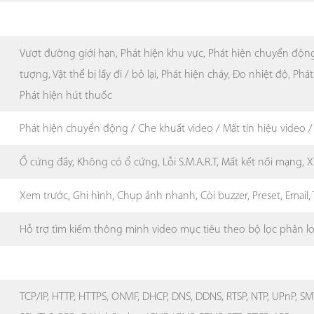
Vượt đường giới hạn, Phát hiện khu vực, Phát hiện chuyển độ
tượng, Vật thể bị lấy đi / bỏ lại, Phát hiện cháy, Đo nhiệt độ, Phá
Phát hiện hút thuốc
Phát hiện chuyển động / Che khuất video / Mất tín hiệu video /
Ổ cứng đầy, Không có ổ cứng, Lỗi S.M.A.R.T, Mất kết nối mạng, 
Xem trước, Ghi hình, Chụp ảnh nhanh, Còi buzzer, Preset, Email,
Hỗ trợ tìm kiếm thông minh video mục tiêu theo bộ lọc phân l
TCP/IP, HTTP, HTTPS, ONVIF, DHCP, DNS, DDNS, RTSP, NTP, UPnP, SMT