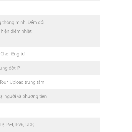
ng thông minh, Đếm đối
t hiện điểm nhiệt,
 Che riêng tư
Xung đột IP
 Tour, Upload trung tâm
oại người và phương tiện
P, IPv4, IPV6, UDP,