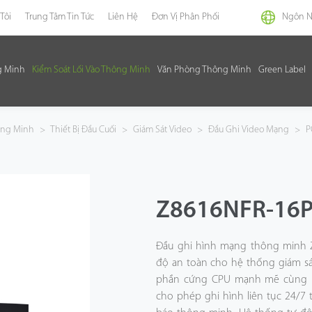
Tôi
Trung Tâm Tin Tức
Liên Hệ
Đơn Vị Phân Phối
Ngôn 
g Minh
Kiểm Soát Lối Vào Thông Minh
Văn Phòng Thông Minh
Green Label
hông Minh
>
Thiết Bị Đầu Cuối
>
Giám Sát Video
>
Đầu Ghi Video Mạng
>
P
Z8616NFR-16P
Đầu ghi hình mạng thông minh Z
độ an toàn cho hệ thống giám sá
phần cứng CPU mạnh mẽ cùng h
cho phép ghi hình liên tục 24/7 t