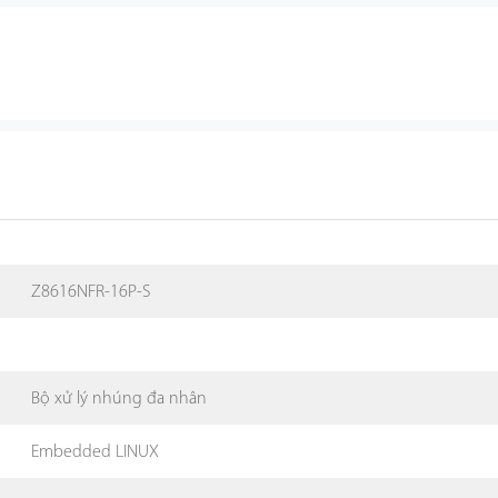
Z8616NFR-16P-S
Bộ xử lý nhúng đa nhân
Embedded LINUX