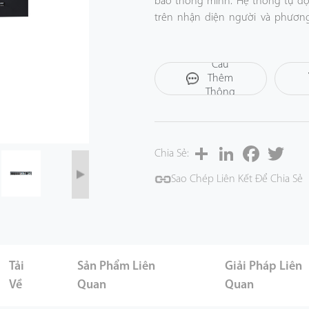
báo thông minh. Hệ thống tự độn
trên nhận diện người và phương 
xuất nâng cao cho phép phát lại
tiện), giúp người dùng nhanh c
Yêu
Cầu
các sự kiện cảnh báo.
Thêm
ZKBio Sense smart NVR nâng ca
Thông
giám sát trong nhiều ứng dụng k
Tin
doanh nghiệp, khu công nghiệp,
cộng.
Share
LinkedIn
Facebook
Twitt
Chia Sẻ:
Sao Chép Liên Kết Để Chia Sẻ
Tải
Sản Phẩm Liên
Giải Pháp Liên
Về
Quan
Quan