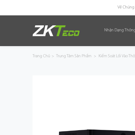
Về Chúng 
Nhận Dạng Thôn
Nhận Dạng Thông Minh
Kiểm Soát Lối Vào Thông Minh
Trang Chủ
>
Trung Tâm Sản Phẩm
>
Kiểm Soát Lối Vào T
Văn Phòng Thông Minh
Green Label
Armatura
Giải Pháp
Dự Án