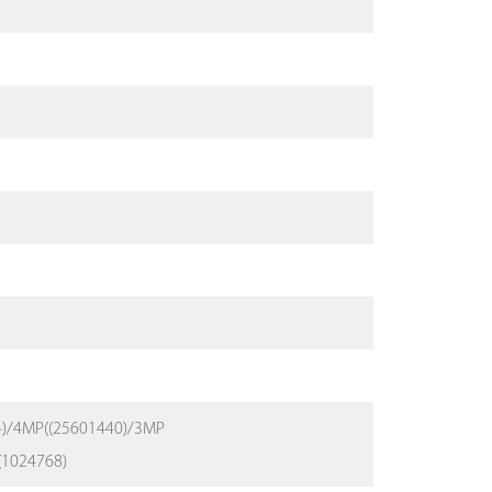
)/4MP((25601440)/3MP
(1024768)