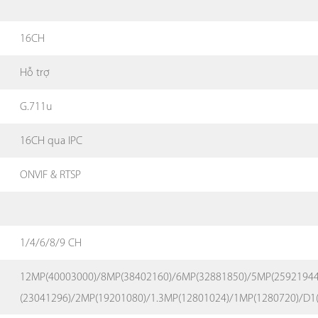
16CH
Hỗ trợ
G.711u
16CH qua IPC
ONVIF & RTSP
1/4/6/8/9 CH
12MP(40003000)/8MP(38402160)/6MP(32881850)/5MP(25921944
(23041296)/2MP(19201080)/1.3MP(12801024)/1MP(1280720)/D1