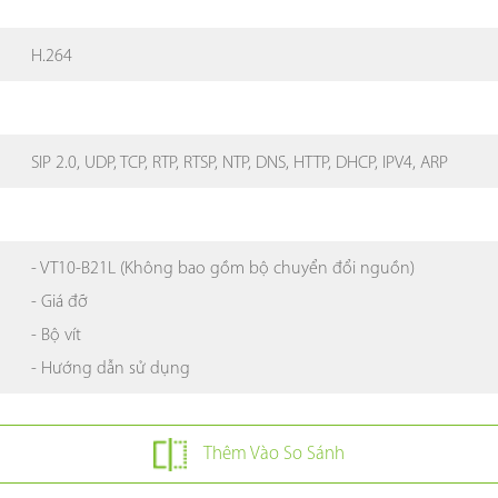
H.264
SIP 2.0, UDP, TCP, RTP, RTSP, NTP, DNS, HTTP, DHCP, IPV4, ARP
- VT10-B21L (Không bao gồm bộ chuyển đổi nguồn)
- Giá đỡ
- Bộ vít
- Hướng dẫn sử dụng
Thêm Vào So Sánh