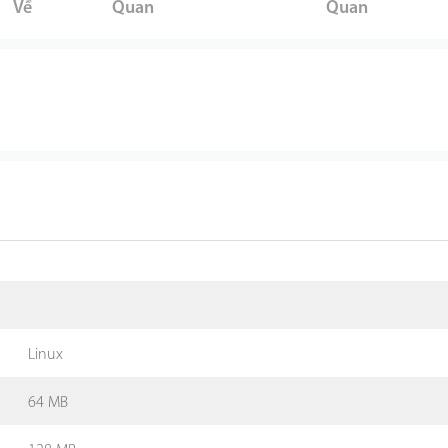
Về
Quan
Quan
Linux
64 MB