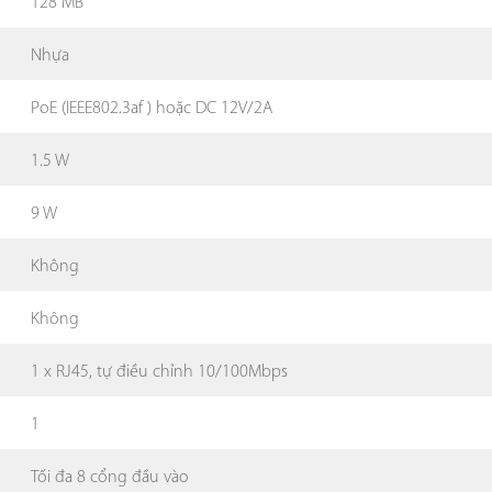
128 MB
Nhựa
PoE (IEEE802.3af ) hoặc DC 12V/2A
1.5 W
9 W
Không
Không
1 x RJ45, tự điều chỉnh 10/100Mbps
1
Tối đa 8 cổng đầu vào