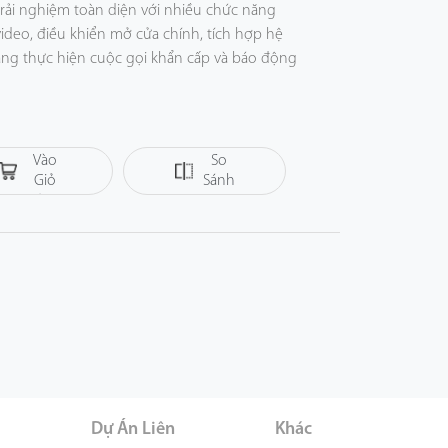
rải nghiệm toàn diện với nhiều chức năng
video, điều khiển mở cửa chính, tích hợp hệ
ăng thực hiện cuộc gọi khẩn cấp và báo động
 qua giao thức SIP 2.0, cho phép kết nối mượt
cấu hình và lắp đặt trở nên dễ dàng
Thêm
Vào
So
Giỏ
Sánh
Hàng
er
Dự Án Liên
Khác