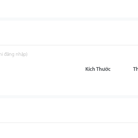
khi đăng nhập)
Kích Thước
T