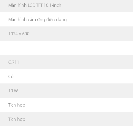
Màn hình LCD TFT 10.1-inch
Màn hình cảm ứng điện dung
1024 x 600
G.711
Có
10 W
Tích hợp
Tích hợp