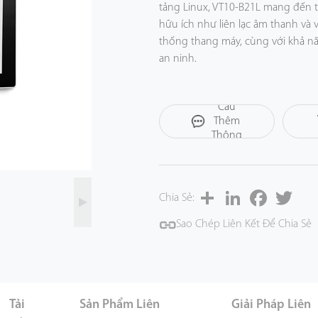
tảng Linux, VT10-B21L mang đến t
hữu ích như liên lạc âm thanh và 
thống thang máy, cùng với khả n
an ninh.
Thiết bị này cũng hỗ trợ giao tiếp
mà với giải pháp IPPBX, giúp việc 
Yêu
Cầu
Thêm
Thông
Tin
Share
LinkedIn
Facebook
Twitt
Chia Sẻ:
Sao Chép Liên Kết Để Chia Sẻ
Tải
Sản Phẩm Liên
Giải Pháp Liên