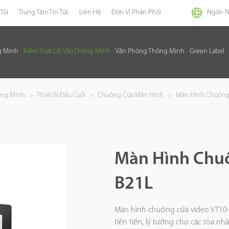
Tôi
Trung Tâm Tin Tức
Liên Hệ
Đơn Vị Phân Phối
Ngôn 
g Minh
Kiểm Soát Lối Vào Thông Minh
Văn Phòng Thông Minh
Green Label
hông Minh
>
Thiết Bị Đầu Cuối
>
Chuông Cửa Màn Hình
>
Màn Hình Chuông
Màn Hình Chuô
B21L
Màn hình chuông cửa video VT10-B2
tiên tiến, lý tưởng cho các tòa n