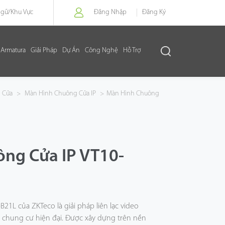
Ngữ/
Khu Vực
Đăng Nhập
Đăng Ký
Armatura
Giải Pháp
Dự Án
Công Nghệ
Hỗ Trợ
 Cửa
>
Màn Hình Chuông Cửa IP
>
Màn Hình Chuông
ng Cửa IP VT10-
1L của ZKTeco là giải pháp liên lạc video
hà chung cư hiện đại. Được xây dựng trên nền