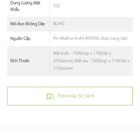
Dung Lượng Mật
100
Khẩu
BLE4.0
Mô-đun Không Dây
Pin Alkaline 4×AA (KHÔNG được cung cấp)
Nguồn Cấp
Mặt trước - 73(Rộng) × 179(Dài) ×
37(Sâu)mm, Mặt sau - 73(Rộng) × 179(Dài) ×
Kích Thước
27(Sâu)mm
Thêm Vào So Sánh