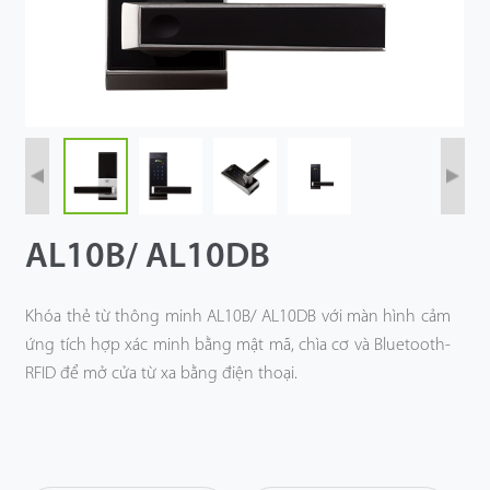
Công Nghệ
Hỗ Trợ
AL10B/ AL10DB
Khóa thẻ từ thông minh AL10B/ AL10DB với màn hình cảm
ứng tích hợp xác minh bằng mật mã, chìa cơ và Bluetooth-
RFID để mở cửa từ xa bằng điện thoại.