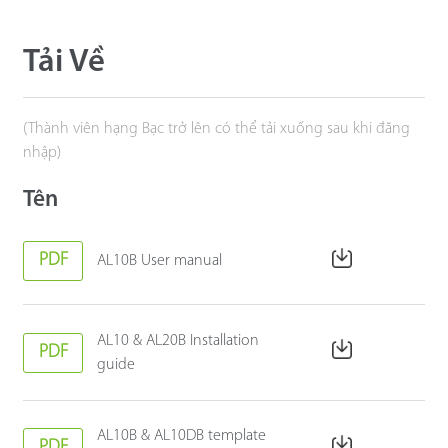
Tải Về
(Thành viên hạng Bạc trở lên có thể tải xuống sau khi đăng
nhập)
Tên
PDF
AL10B User manual
AL10 & AL20B Installation
PDF
guide
AL10B & AL10DB template
PDF