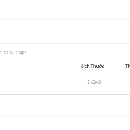
khi đăng nhập)
Kích Thước
T
2.62MB