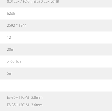
0.01Lux / F2.0 (màu) 0 Lux với IR
62dB
2592 * 1944
12
20m
> 60.1dB
5m
ES-35H11C-MI: 2.8mm
ES-35H12C-MI: 3.6mm