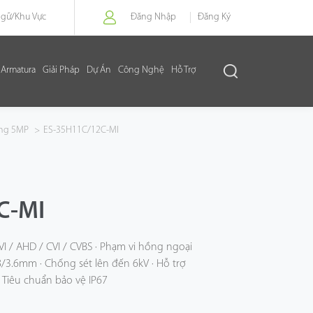
Ngữ/
Khu Vực
Đăng Nhập
Đăng Ký
Armatura
Giải Pháp
Dự Án
Công Nghệ
Hỗ Trợ
ng 5MP
>
ES-35H11C/12C-MI
C-MI
VI / AHD / CVI / CVBS · Phạm vi hồng ngoại
8/3.6mm · Chống sét lên đến 6kV · Hỗ trợ
 Tiêu chuẩn bảo vệ IP67