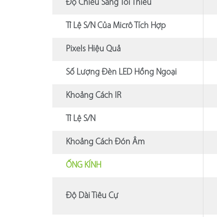
Độ Chiếu Sáng Tối Thiểu
Tỉ Lệ S/N Của Micrô Tích Hợp
Pixels Hiệu Quả
Số Lượng Đèn LED Hồng Ngoại
Khoảng Cách IR
Tỉ Lệ S/N
Khoảng Cách Đón Âm
ỐNG KÍNH
Độ Dài Tiêu Cự