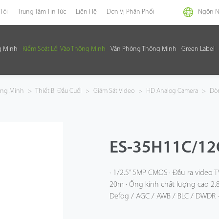
Tôi
Trung Tâm Tin Tức
Liên Hệ
Đơn Vị Phân Phối
Ngôn 
g Minh
Kiểm Soát Lối Vào Thông Minh
Văn Phòng Thông Minh
Green Label
hông Minh
>
Thiết Bị Đầu Cuối
>
Giám Sát Video
>
HD Analog Camera
>
Dò
ES-35H11C/12
· 1/2.5” 5MP CMOS · Đầu ra video T
20m · Ống kính chất lượng cao 2.
Defog / AGC / AWB / BLC / DWDR ·