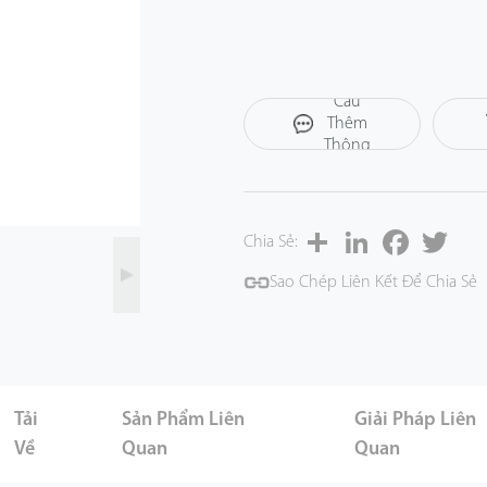
Yêu
Cầu
Thêm
Thông
Tin
Share
LinkedIn
Facebook
Twitt
Chia Sẻ:
Sao Chép Liên Kết Để Chia Sẻ
Tải
Sản Phẩm Liên
Giải Pháp Liên
Về
Quan
Quan