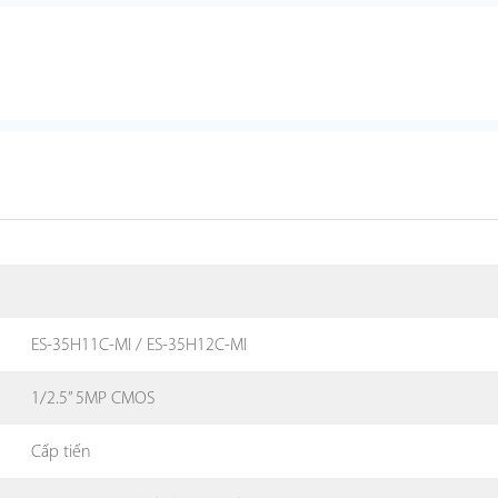
ES-35H11C-MI / ES-35H12C-MI
1/2.5” 5MP CMOS
Cấp tiến