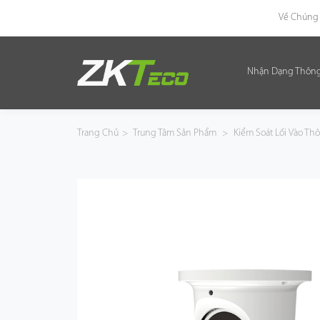
Về Chúng 
Nhận Dạng Thôn
Nhận Dạng Thông Minh
Kiểm Soát Lối Vào Thông Minh
Trang Chủ
>
Trung Tâm Sản Phẩm
>
Kiểm Soát Lối Vào T
Văn Phòng Thông Minh
Green Label
Armatura
Giải Pháp
Dự Án