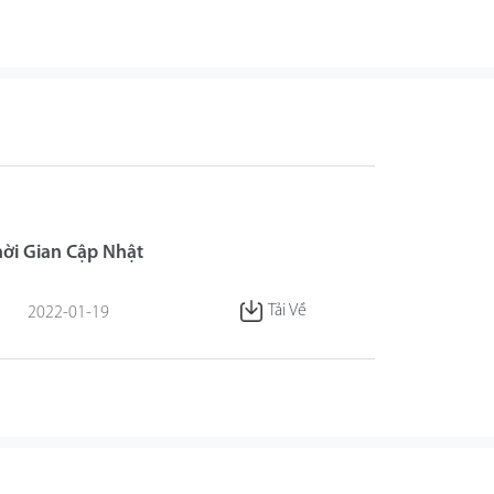
hời Gian Cập Nhật
Tải Về
2022-01-19