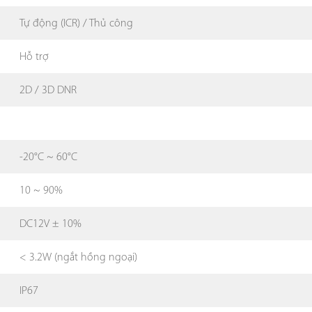
Tự động (ICR) / Thủ công
Hỗ trợ
2D / 3D DNR
-20°C ~ 60°C
10 ~ 90%
DC12V ± 10%
< 3.2W (ngắt hồng ngoại)
IP67