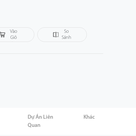
Thêm
Vào
So
Giỏ
Sánh
Hàng
er
Dự Án Liên
Khác
Quan