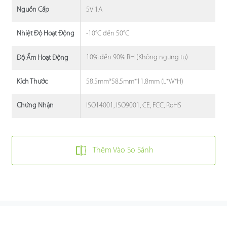
5V 1A
Nguồn Cấp
-10°C đến 50°C
Nhiệt Độ Hoạt Động
10% đến 90% RH (Không ngưng tụ)
Độ Ẩm Hoạt Động
58.5mm*58.5mm*11.8mm (L*W*H)
Kích Thước
ISO14001, ISO9001, CE, FCC, RoHS
Chứng Nhận
Thêm Vào So Sánh