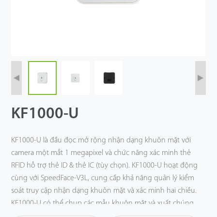
Công Nghệ
Hỗ Trợ
KF1000-U
KF1000-U là đầu đọc mở rộng nhận dạng khuôn mặt với
camera một mắt 1 megapixel và chức năng xác minh thẻ
RFID hỗ trợ thẻ ID & thẻ IC (tùy chọn). KF1000-U hoạt động
cùng với SpeedFace-V3L, cung cấp khả năng quản lý kiểm
soát truy cập nhận dạng khuôn mặt và xác minh hai chiều.
KF1000-U có thể chụp các mẫu khuôn mặt và xuất chúng
sang SpeedFace-V3L bằng giao tiếp USB 2.0 (Loại A). Ngoài