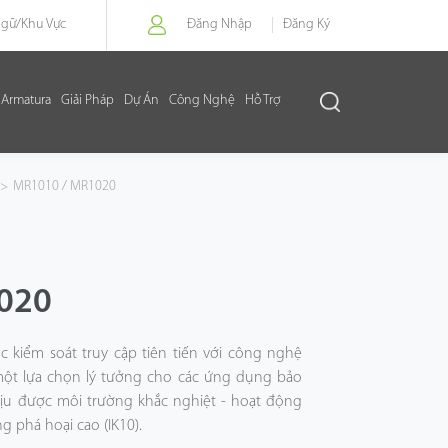
Ngữ/
Khu Vực
Đăng Nhập
Đăng Ký
Armatura
Giải Pháp
Dự Án
Công Nghệ
Hỗ Trợ
>
MR1010 / MR1020
020
 kiểm soát truy cập tiên tiến với công nghệ
một lựa chọn lý tưởng cho các ứng dụng bảo
chịu được môi trường khắc nghiệt - hoạt động
g phá hoại cao (IK10).