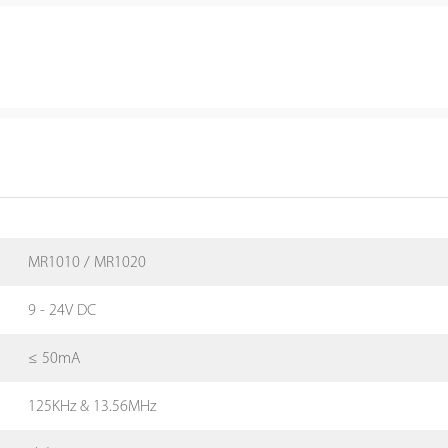
MR1010 / MR1020
9 - 24V DC
≤ 50mA
125KHz & 13.56MHz