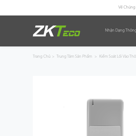
Về Chúng 
Nhận Dạng Thôn
Nhận Dạng Thông Minh
Kiểm Soát Lối Vào Thông Minh
Trang Chủ
>
Trung Tâm Sản Phẩm
>
Kiểm Soát Lối Vào T
Văn Phòng Thông Minh
Green Label
Armatura
Giải Pháp
Dự Án