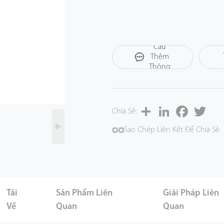
Yêu
Cầu
Thêm
Thông
Tin
Share
LinkedIn
Facebook
Twitt
Chia Sẻ:
Sao Chép Liên Kết Để Chia Sẻ
Tải
Sản Phẩm Liên
Giải Pháp Liên
Về
Quan
Quan