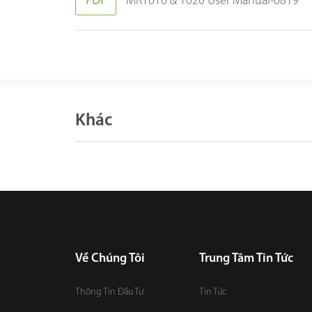
PDF
MR1010 & 1020 User Manual-0819
Khác
Về Chúng Tôi
Trung Tâm Tin Tức
Thông Tin Đầu Tư
Tin Tức