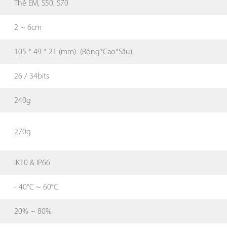
Thẻ EM, S50, S70
2 ~ 6cm
105 * 49 * 21 (mm) (Rộng*Cao*Sâu)
26 / 34bits
240g
270g
IK10 & IP66
- 40°C ~ 60°C
20% ~ 80%