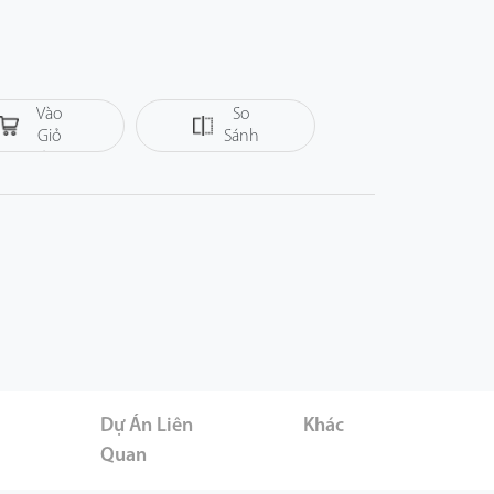
Thêm
Vào
So
Giỏ
Sánh
Hàng
er
Dự Án Liên
Khác
Quan