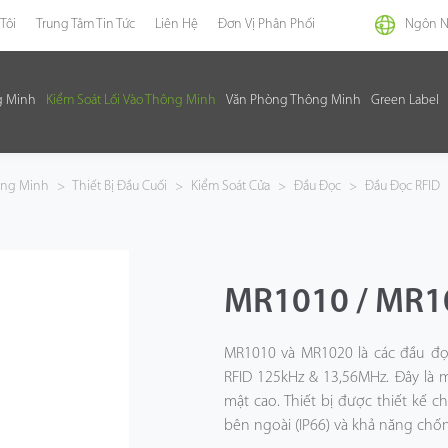
Tôi
Trung Tâm Tin Tức
Liên Hệ
Đơn Vị Phân Phối
Ngôn 
g Minh
Kiểm Soát Lối Vào Thông Minh
Văn Phòng Thông Minh
Green Label
hông Minh
>
Thiết Bị Đầu Cuối
>
Kiểm Soát Cửa
>
Đầu Đọc
>
Đầu Đọc RFID
MR1010 / MR1
MR1010 và MR1020 là các đầu đọc
RFID 125kHz & 13,56MHz. Đây là 
mật cao. Thiết bị được thiết kế 
bên ngoài (IP66) và khả năng chốn