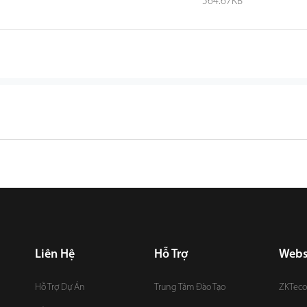
564.67KB
Liên Hệ
Hỗ Trợ
Webs
Hỗ Trợ Dự Án
Trung Tâm Đào Tạo
ZKTeco