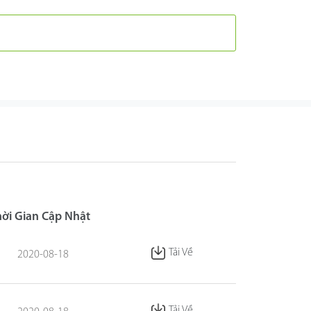
hời Gian Cập Nhật
Tải Về
2020-08-18
Tải Về