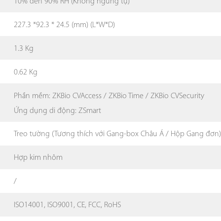
10% đến 90% RH (Không ngưng tụ)
227.3 *92.3 * 24.5 (mm) (L*W*D)
1.3 Kg
0.62 Kg
Phần mềm: ZKBio CVAccess / ZKBio Time / ZKBio CVSecurity
Ứng dụng di động: ZSmart
Treo tường (Tương thích với Gang-box Châu Á / Hộp Gang đơn
Hợp kim nhôm
/
ISO14001, ISO9001, CE, FCC, RoHS