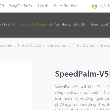
Tôi
Trung Tâm Tin Tức
Liên Hệ
Đơn Vị Phân Phối
Ngôn 
g Minh
Kiểm Soát Lối Vào Thông Minh
Văn Phòng Thông Minh
Green Label
hông Minh
>
Thiết Bị Đầu Cuối
>
Kiểm Soát Cửa
>
Thiết Bị Đầu Cuối
>
Đa Sin
SpeedPalm-V5
SpeedPalm-V5L là thiết bị đầu cuố
công nghệ xác thực khuôn mặt và 
toán mới nhất và công nghệ thị g
phương pháp nhận dạng khác nhau