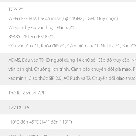
TCP/IP*1
Wi-Fi (IEEE 802.1 a/b/g/n/ac) @2.4GHz ; 5GHz (Tùy chọn)
Wiegand (Đầu vào hoặc Đầu ra)*1
RS485: ZKTeco RS485*1
Đầu vào Aux *1, Khóa điện*1, Cảm biến cửa*1, Nút Exit*1, Báo đ
ADMS, Đầu vào T9, ID người dùng 14 chữ số, Cấp độ truy cập, N
vấn bản ghi, Chuông lịch trình, Cảnh báo chuyển đổi giả mạo, 
xác minh, Giao thức SIP 2.0, AC Push và TA Chuyển đổi giao thức
Thẻ IC, ZSmart APP
12V DC 3A
-10°C đến 45°C (14°F đến 113°F)