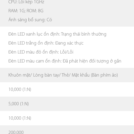
CPU: Lõi kép 1GHz
RAM: 1G; ROM: 8G
Ánh sáng bổ sung: Có
Đèn LED xanh lục ổn định: Trạng thái bình thường
Đèn LED trắng ổn định: Đang xác thực
Đèn LED màu đỏ ổn định: Lỗi/Lỗi
Đèn LED màu cam ổn định: Đã phát hiện đối tượng ở gần
Khuôn mặt/ Lòng bàn tay/ Thẻ/ Mật khẩu (Bàn phím ảo)
10,000 (1:N)
5,000 (1:N)
10,000 (1:N)
200,000