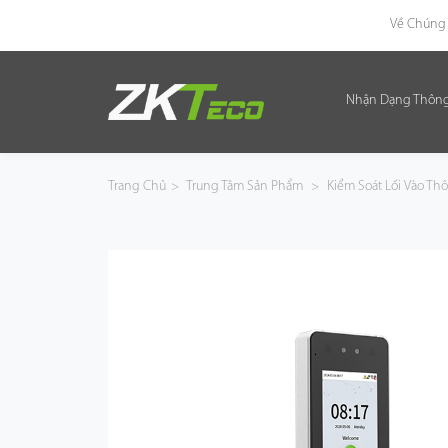
Về Chúng 
Nhận Dạng Thôn
Nhận Dạng Thông Minh
Kiểm Soát Lối Vào Thông Minh
Trang Chủ
>
Trung Tâm Sản Phẩm
>
Kiểm Soát Lối Vào T
Văn Phòng Thông Minh
Green Label
Armatura
Giải Pháp
Dự Án