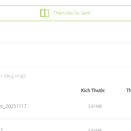
Thêm Vào So Sánh
khi đăng nhập)
Kích Thước
T
et_20251117
3.81MB
17
3.83MB