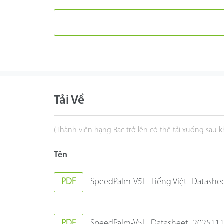
Tải Về
(Thành viên hạng Bạc trở lên có thể tải xuống sau 
Tên
PDF
SpeedPalm-V5L_Tiếng Việt_Datashe
PDF
SpeedPalm-V5L_Datasheet_202511