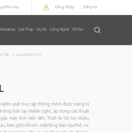
Ngữ/
Khu Vực
Đăng Nhập
Đăng Ký
Armatura
Giải Pháp
Dự Án
Công Nghệ
Hỗ Trợ
h Trắc
>
SpeedPalm-V5L
L
i kiểm soát truy cập thông minh được trang bị
lòng bàn tay Visible Light, áp dụng các thuật
iác máy tính tiên tiến. Thiết bị hỗ trợ nhiều
, bao gồm khuôn mặt/lòng bàn tay/thẻ, v.v.