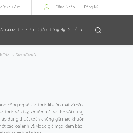
Ngữ/
Khu Vực
Đăng Nhập
Đăng Ký
Armatura
Giải Pháp
Dự Án
Công Nghệ
Hỗ Trợ
h Trắc
>
SenseFace 3
ụng công nghệ xác thực khuôn mặt và vân
ợ xác thực vân tay, khuôn mặt và thẻ với dung
, áp dụng thuật toán chống giả mạo khuôn
ết các loại ảnh và video giả mạo, đảm bảo