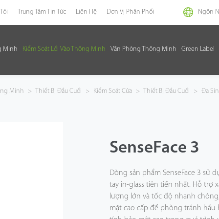
Tôi
Trung Tâm Tin Tức
Liên Hệ
Đơn Vị Phân Phối
Ngôn 
g Minh
Kiểm Soát Lối Vào Thông Minh
Văn Phòng Thông Minh
Green Label
hông Minh
>
Thiết Bị Đầu Cuối
>
Kiểm Soát Cửa
>
Thiết Bị Đầu Cuối
>
Đa Sin
SenseFace 3
Dòng sản phẩm SenseFace 3 sử d
tay in-glass tiên tiến nhất. Hỗ tr
lượng lớn và tốc độ nhanh chóng
mặt cao cấp để phòng tránh hầu h