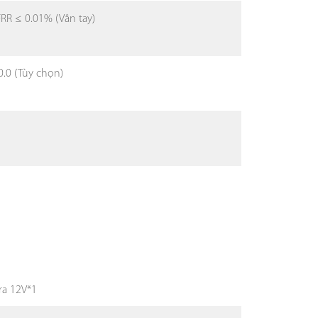
FRR ≤ 0.01% (Vân tay)
0.0 (Tùy chọn)
ra 12V*1