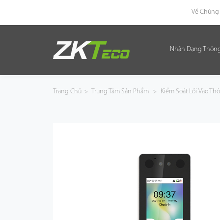
Về Chúng 
Nhận Dạng Thôn
Nhận Dạng Thông Minh
Kiểm Soát Lối Vào Thông Minh
Trang Chủ
>
Trung Tâm Sản Phẩm
>
Kiểm Soát Lối Vào T
Văn Phòng Thông Minh
Green Label
Armatura
Giải Pháp
Dự Án