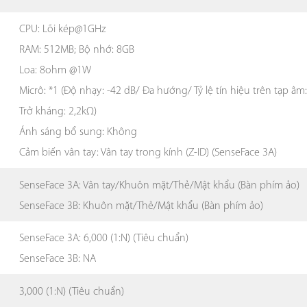
CPU: Lõi kép@1GHz
RAM: 512MB; Bộ nhớ: 8GB
Loa: 8ohm @1W
Micrô: *1 (Độ nhạy: -42 dB/ Đa hướng/ Tỷ lệ tín hiệu trên tạp âm
Trở kháng: 2,2kΩ)
Ánh sáng bổ sung: Không
Cảm biến vân tay: Vân tay trong kính (Z-ID) (SenseFace 3A)
SenseFace 3A: Vân tay/Khuôn mặt/Thẻ/Mật khẩu (Bàn phím ảo)
SenseFace 3B: Khuôn mặt/Thẻ/Mật khẩu (Bàn phím ảo)
SenseFace 3A: 6,000 (1:N) (Tiêu chuẩn)
SenseFace 3B: NA
3,000 (1:N) (Tiêu chuẩn)