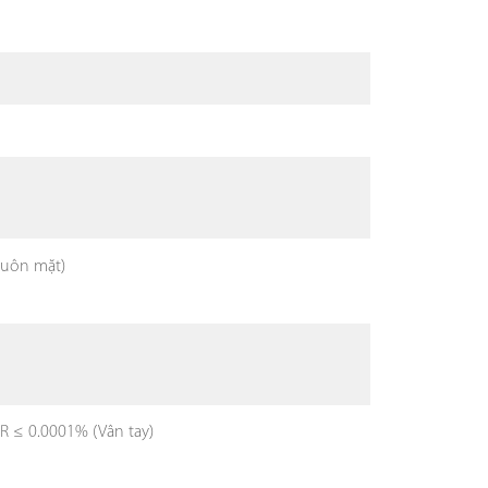
khuôn mặt)
AR ≤ 0.0001% (Vân tay)