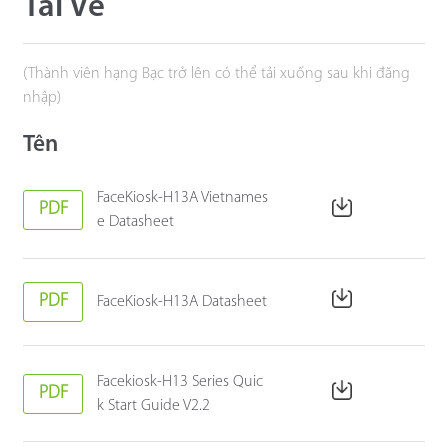
Tải Về
(Thành viên hạng Bạc trở lên có thể tải xuống sau khi đăng
nhập)
Tên
FaceKiosk-H13A Vietnames
PDF
e Datasheet
PDF
FaceKiosk-H13A Datasheet
Facekiosk-H13 Series Quic
PDF
k Start Guide V2.2