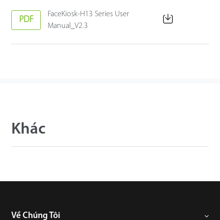
FaceKiosk-H13 Series User
PDF
Manual_V2.3
Khác
Về Chúng Tôi