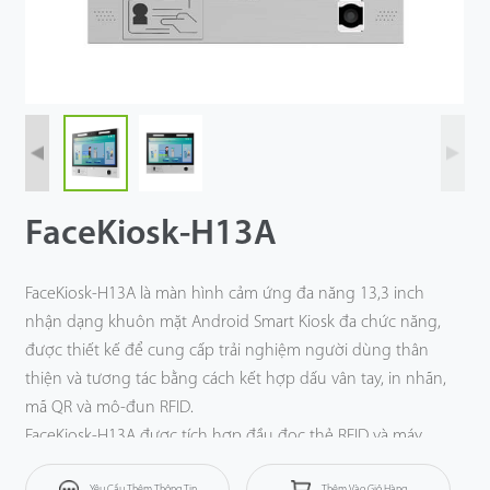
Công Nghệ
Hỗ Trợ
FaceKiosk-H13A
FaceKiosk-H13A là màn hình cảm ứng đa năng 13,3 inch
nhận dạng khuôn mặt Android Smart Kiosk đa chức năng,
được thiết kế để cung cấp trải nghiệm người dùng thân
thiện và tương tác bằng cách kết hợp dấu vân tay, in nhãn,
mã QR và mô-đun RFID.
FaceKiosk-H13A được tích hợp đầu đọc thẻ RFID và máy
quét QR Code, giúp xác minh danh tính người dùng
Yêu Cầu Thêm Thông Tin
Thêm Vào Giỏ Hàng