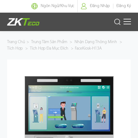
Ngôn Ngữ/
Khu Vực
Đăng Nhập
Đăng Ký
Nhận Dạng Thông Minh
Trang Chủ
>
Trung Tâm Sản Phẩm
>
Nhận Dạng Thông Minh
>
Tích Hợp
>
Tích Hợp Đa Mục Đích
>
FaceKiosk-H13A
Kiểm Soát Lối Vào Thông Minh
Văn Phòng Thông Minh
Green Label
Armatura
Giải Pháp
Dự Án