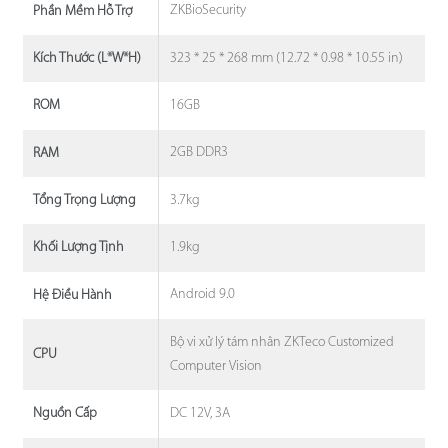
ZKBioSecurity
Phần Mềm Hỗ Trợ
323 * 25 * 268 mm (12.72 * 0.98 * 10.55 in)
Kích Thước (L*W*H)
16GB
ROM
2GB DDR3
RAM
3.7kg
Tổng Trọng Lượng
1.9kg
Khối Lượng Tịnh
Android 9.0
Hệ Điều Hành
Bộ vi xử lý tám nhân ZKTeco Customized
CPU
Computer Vision
DC 12V, 3A
Nguồn Cấp