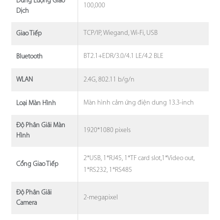
Dung Lượng Giao
100,000
Dịch
TCP/IP, Wiegand, Wi-Fi, USB
Giao Tiếp
BT2.1+EDR/3.0/4.1 LE/4.2 BLE
Bluetooth
2.4G, 802.11 b/g/n
WLAN
Màn hình cảm ứng điện dung 13.3-inch
Loại Màn Hình
Độ Phân Giải Màn
1920*1080 pixels
Hình
2*USB, 1*RJ45, 1*TF card slot,1*Video out,
Cổng Giao Tiếp
1*RS232, 1*RS485
Độ Phân Giải
2-megapixel
Camera