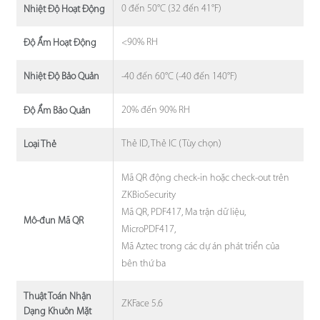
0 đến 50°C (32 đến 41°F)
Nhiệt Độ Hoạt Động
<90% RH
Độ Ẩm Hoạt Động
-40 đến 60°C (-40 đến 140°F)
Nhiệt Độ Bảo Quản
20% đến 90% RH
Độ Ẩm Bảo Quản
Thẻ ID, Thẻ IC (Tùy chọn)
Loại Thẻ
Mã QR động check-in hoặc check-out trên
ZKBioSecurity
Mã QR, PDF417, Ma trận dữ liệu,
Mô-đun Mã QR
MicroPDF417,
Mã Aztec trong các dự án phát triển của
bên thứ ba
Thuật Toán Nhận
ZKFace 5.6
Dạng Khuôn Mặt