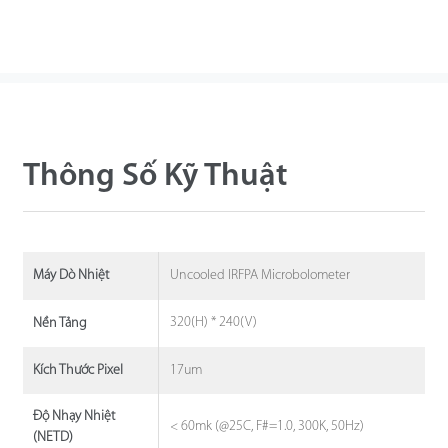
Thông Số Kỹ Thuật
Uncooled IRFPA Microbolometer
Máy Dò Nhiệt
320(H) * 240(V)
Nền Tảng
17um
Kích Thước Pixel
Độ Nhạy Nhiệt
< 60mk (@25C, F#=1.0, 300K, 50Hz)
(NETD)