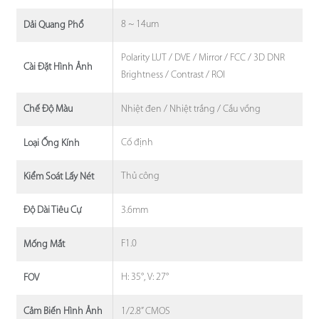
8 ~ 14um
Dải Quang Phổ
Polarity LUT / DVE / Mirror / FCC / 3D DNR
Cài Đặt Hình Ảnh
Brightness / Contrast / ROI
Nhiệt đen / Nhiệt trắng / Cầu vồng
Chế Độ Màu
Cố định
Loại Ống Kính
Thủ công
Kiểm Soát Lấy Nét
3.6mm
Độ Dài Tiêu Cự
F1.0
Mống Mắt
H: 35°, V: 27°
FOV
1/2.8” CMOS
Cảm Biến Hình Ảnh