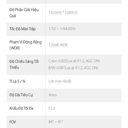
Độ Phân Giải Hiệu
1920(H) * 1080(V)
Quả
1/50 ~ 1/64,000s
Tốc Độ Màn Trập
Phạm Vi Động Rộng
120dB WDR
(WDR)
Color: 0.005Lux @ (F1.2, AGC ON)
Độ Chiếu Sáng Tối
Thiểu
B/W: 0.001Lux @ (F1.2, AGC ON)
Lớn hơn 46dB
Tỉ Lệ S / N
4mm
Độ Dài Tiêu Cự
F1.2
Khẩu Độ Tối Đa
84° ~ 45°
FOV