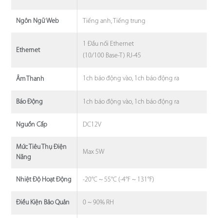
Tiếng anh, Tiếng trung
Ngôn Ngữ Web
1 Đầu nối Ethernet
Ethernet
(10/100 Base-T) RJ-45
1ch báo động vào, 1ch báo động ra
Âm Thanh
1ch báo động vào, 1ch báo động ra
Báo Động
DC12V
Nguồn Cấp
Mức Tiêu Thụ Điện
Max 5W
Năng
-20°C ~ 55°C (-4°F ~ 131°F)
Nhiệt Độ Hoạt Động
0 ~ 90% RH
Điều Kiện Bảo Quản