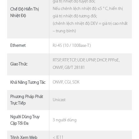
giá trị nhiệt độ tuyệt đối;
Nếu chênh lệch nhiệt độ ≤5 ° C, hiển thị
Chế Độ Hiển Thị
Nhiệt Độ
giá trị nhiệt độ tương đối;
(chênh lệch nhiệt độ DEV = giá trị cao nhất
– trung bình)
RJ-45 (10 / 100Base-T)
Ethernet
RTSP, RTP, TCP, UDP, UPNP, DHCP, PPPoE,
Giao Thức
ONVIF, GB/T 28181
ONVIF, CGI, SDK
Khả Năng Tương Tác
Phương Pháp Phát
Unicast
Trực Tiếp
Người Dùng Truy
3 người dùng
Cập Tối Đa
< IE11
Trình Xem Web