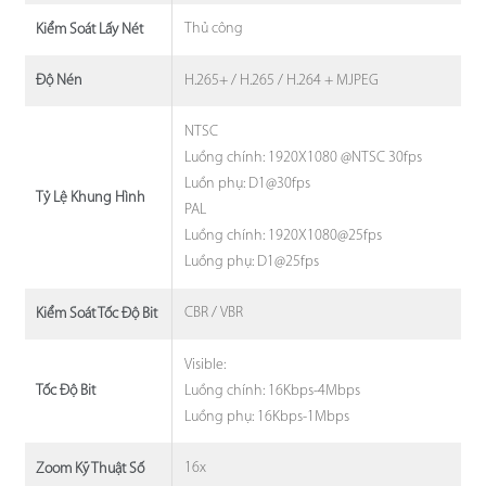
Thủ công
Kiểm Soát Lấy Nét
H.265+ / H.265 / H.264 + MJPEG
Độ Nén
NTSC
Luồng chính: 1920X1080 @NTSC 30fps
Luồn phụ: D1@30fps
Tỷ Lệ Khung Hình
PAL
Luồng chính: 1920X1080@25fps
Luồng phụ: D1@25fps
CBR / VBR
Kiểm Soát Tốc Độ Bit
Visible:
Luồng chính: 16Kbps-4Mbps
Tốc Độ Bit
Luồng phụ: 16Kbps-1Mbps
16x
Zoom Kỹ Thuật Số