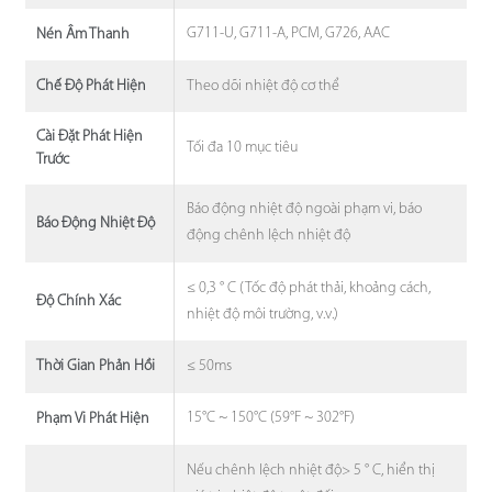
G711-U, G711-A, PCM, G726, AAC
Nén Âm Thanh
Theo dõi nhiệt độ cơ thể
Chế Độ Phát Hiện
Cài Đặt Phát Hiện
Tối đa 10 mục tiêu
Trước
Báo động nhiệt độ ngoài phạm vi, báo
Báo Động Nhiệt Độ
động chênh lệch nhiệt độ
≤ 0,3 ° C (Tốc độ phát thải, khoảng cách,
Độ Chính Xác
nhiệt độ môi trường, v.v.)
≤ 50ms
Thời Gian Phản Hồi
15°C ~ 150°C (59°F ~ 302°F)
Phạm Vi Phát Hiện
Nếu chênh lệch nhiệt độ> 5 ° C, hiển thị