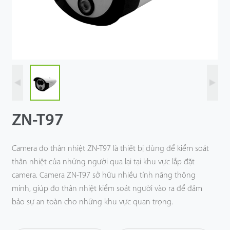
Công Nghệ
Hỗ Trợ
ZN-T97
Camera đo thân nhiệt ZN-T97 là thiết bị dùng để kiểm soát
thân nhiệt của những người qua lại tại khu vực lắp đặt
camera. Camera ZN-T97 sở hữu nhiều tính năng thông
minh, giúp đo thân nhiệt kiểm soát người vào ra để đảm
bảo sự an toàn cho những khu vực quan trọng.