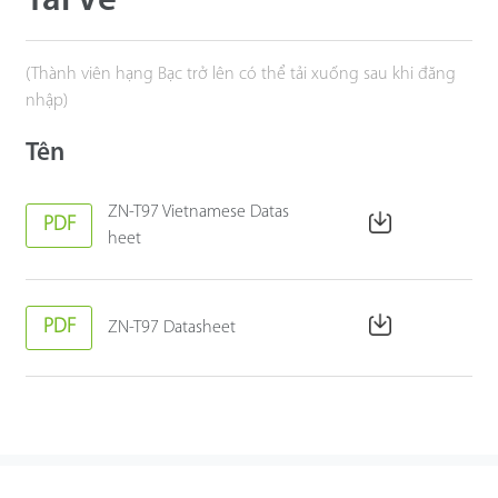
Tải Về
(Thành viên hạng Bạc trở lên có thể tải xuống sau khi đăng
nhập)
Tên
ZN-T97 Vietnamese Datas
PDF
heet
PDF
ZN-T97 Datasheet